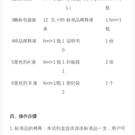
L）
瓶
3
酶标包被板
12 孔×8
9
标准品稀释液
1.5ml×1
条
瓶
4
样品稀释液
6ml×1 瓶
1
说明书
1 份
0
5
显色剂A 液
6ml×1 瓶
1
封板膜
2 张
1
6
显色剂 B 液
6ml×1/瓶
1
密封袋
1 个
2
四、操作步骤
1. 标准品的稀释：本试剂盒提供原倍标准品一支，用户可