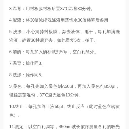
3.温育：用封板膜封板后置37℃温育30分钟。
4.配液：将30倍浓缩洗涤液用蒸馏水30倍稀释后备用
5.洗涤：小心揭掉封板膜，弃去液体，甩干，每孔加满洗
涤液，静置30秒后弃去，如此重复5次，拍干。
6.加酶：每孔加入酶标试剂50μl，空白孔除外。
7.温育：操作同3。
8.洗涤：操作同5。
9.显色：每孔先加入显色剂A50μl，再加入显色剂B50μl，
轻轻震荡混匀，37℃避光显色10分钟.
10.终止：每孔加终止液50μl，终止反应（此时蓝色立转黄
色）。
11.测定：以空白孔调零，450nm波长依序测量各孔的吸光