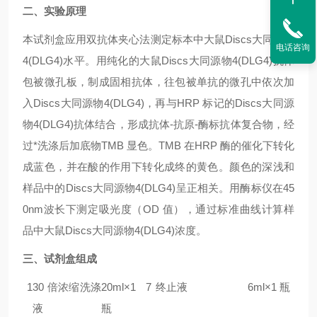
二、实验原理
本试剂盒应用双抗体夹心法测定标本中
大鼠Discs大同源物
电话咨询
4(DLG4)
水平。用纯化的
大鼠Discs大同源物4(DLG4)
抗体
包被微孔板，制成固相抗体，往包被单抗的微孔中依次加
入
Discs大同源物4(DLG4)
，再与HRP 标记的
Discs大同源
物4(DLG4)
抗体结合，形成抗体-抗原-酶标抗体复合物，经
过*洗涤后加底物TMB 显色。TMB 在HRP 酶的催化下转化
成蓝色，并在酸的作用下转化成终的黄色。颜色的深浅和
样品中的
Discs大同源物4(DLG4)
呈正相关。用酶标仪在45
0nm波长下测定吸光度（OD 值），通过标准曲线计算样
品中
大鼠Discs大同源物4(DLG4)
浓度。
三、试剂盒组成
1
30 倍浓缩洗涤
20ml×1
7
终止液
6ml×1 瓶
液
瓶