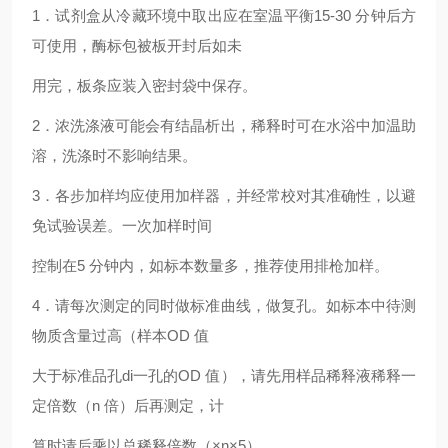
1．试剂盒从冷藏环境中取出应在室温平衡15-30 分钟后方
可使用，酶标包被板开封后如未
用完，板条应装入密封袋中保存。
2．浓洗涤液可能会有结晶析出，稀释时可在水浴中加温助
溶，洗涤时不影响结果。
3．各步加样均应使用加样器，并经常校对其准确性，以避
免试验误差。一次加样时间
控制在5 分钟内，如标本数量多，推荐使用排枪加样。
4．请每次测定的同时做标准曲线，做复孔。如标本中待测
物质含量过高（样本OD 值
大于标准品孔di一孔的OD 值），请先用样品稀释液稀释一
定倍数（n 倍）后再测定，计
算时请后乘以总稀释倍数（×n×5）。