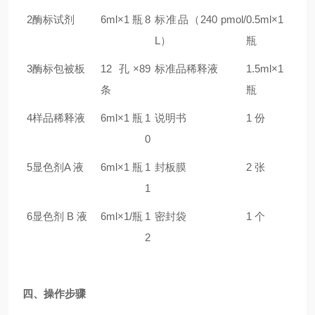
2
酶标试剂
6ml×1 瓶
8
标准品（240 pmol/
0.5ml×1
L）
瓶
3
酶标包被板
12 孔×8
9
标准品稀释液
1.5ml×1
条
瓶
4
样品稀释液
6ml×1 瓶
1
说明书
1 份
0
5
显色剂A 液
6ml×1 瓶
1
封板膜
2 张
1
6
显色剂 B 液
6ml×1/瓶
1
密封袋
1 个
2
四、操作步骤