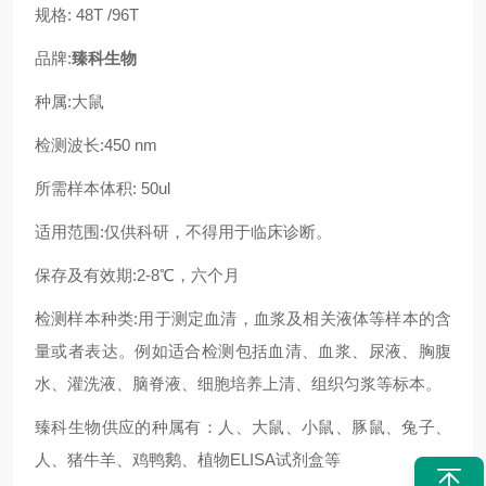
规格: 48T /96T
品牌:
臻科生物
种属:
大鼠
检测波长:450 nm
所需样本体积: 50ul
适用范围:仅供科研，不得用于临床诊断。
保存及有效期:2-8℃，六个月
检测样本种类:用于测定血清，血浆及相关液体等样本的含
量或者表达。例如适合检测包括血清、血浆、尿液、胸腹
水、灌洗液、脑脊液、细胞培养上清、组织匀浆等标本。
臻科生物供应的种属有：人、大鼠、小鼠、豚鼠、兔子、
人、猪牛羊、鸡鸭鹅、植物ELISA试剂盒等