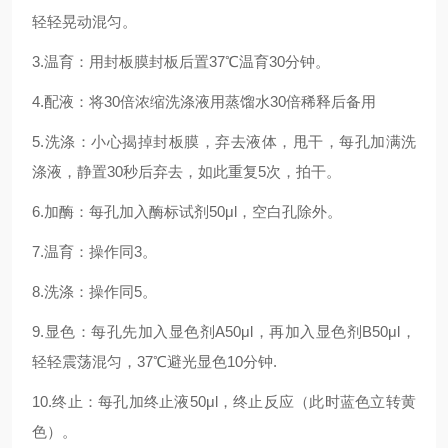
轻轻晃动混匀。
3.温育：用封板膜封板后置37℃温育30分钟。
4.配液：将30倍浓缩洗涤液用蒸馏水30倍稀释后备用
5.洗涤：小心揭掉封板膜，弃去液体，甩干，每孔加满洗
涤液，静置30秒后弃去，如此重复5次，拍干。
6.加酶：每孔加入酶标试剂50μl，空白孔除外。
7.温育：操作同3。
8.洗涤：操作同5。
9.显色：每孔先加入显色剂A50μl，再加入显色剂B50μl，
轻轻震荡混匀，37℃避光显色10分钟.
10.终止：每孔加终止液50μl，终止反应（此时蓝色立转黄
色）。