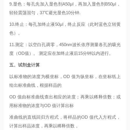
9.显色：每孔先加入显色剂A50μl，再加入显色剂B50μl，
轻轻震荡混匀，37℃避光显色10分钟.
10.终止：每孔加终止液50μl，终止反应（此时蓝色立转黄
色）。
11.测定：以空白孔调零，450nm波长依序测量各孔的吸光
度（OD值）。 测定应在加终止液后15分钟以内进行。
五、试剂盒计算
以标准物的浓度为横坐标，OD 值为纵坐标，在坐标纸上
绘出标准曲线，根据样品的
OD 值由标准曲线查出相应的浓度；再乘以稀释倍数；或
用标准物的浓度与OD 值计算出标
准曲线的直线回归方程式，将样品的OD 值代入方程式，
计算出样品浓度，再乘以稀释倍数，