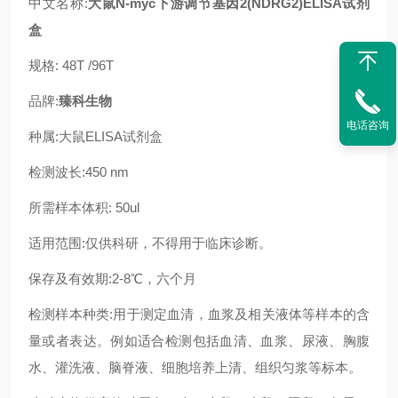
中文名称:
大鼠N-myc下游调节基因2(NDRG2)ELISA试剂
盒
规格: 48T /96T
品牌:
臻科生物
电话咨询
种属:大鼠ELISA试剂盒
检测波长:450 nm
所需样本体积: 50ul
适用范围:仅供科研，不得用于临床诊断。
保存及有效期:2-8℃，六个月
检测样本种类:用于测定血清，血浆及相关液体等样本的含
量或者表达。例如适合检测包括血清、血浆、尿液、胸腹
水、灌洗液、脑脊液、细胞培养上清、组织匀浆等标本。