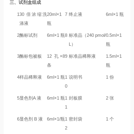
三、试剂盒组成
1
30 倍浓缩洗
20ml×1
7
终止液
6ml×1 瓶
涤液
瓶
2
酶标试剂
6ml×1 瓶
8
标准品（240 pmol/
0.5ml×1
L）
瓶
3
酶标包被板
12 孔×8
9
标准品稀释液
1.5ml×1
条
瓶
4
样品稀释液
6ml×1 瓶
1
说明书
1 份
0
5
显色剂A 液
6ml×1 瓶
1
封板膜
2 张
1
6
显色剂 B 液
6ml×1/瓶
1
密封袋
1 个
2