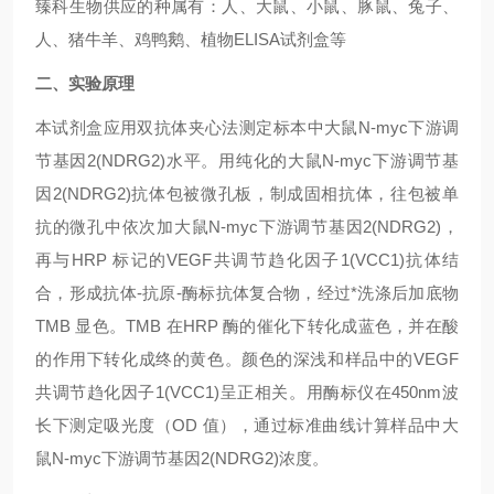
臻科生物供应的种属有：人、大鼠、小鼠、豚鼠、兔子、
人、猪牛羊、鸡鸭鹅、植物ELISA试剂盒等
二、实验原理
本试剂盒应用双抗体夹心法测定标本中
大鼠N-myc下游调
节基因2(NDRG2)
水平。用纯化的
大鼠N-myc下游调节基
因2(NDRG2)
抗体包被微孔板，制成固相抗体，往包被单
抗的微孔中依次加
大鼠N-myc下游调节基因2(NDRG2)
，
再与HRP 标记的VEGF共调节趋化因子1(VCC1)抗体结
合，形成抗体-抗原-酶标抗体复合物，经过*洗涤后加底物
TMB 显色。TMB 在HRP 酶的催化下转化成蓝色，并在酸
的作用下转化成终的黄色。颜色的深浅和样品中的VEGF
共调节趋化因子1(VCC1)呈正相关。用酶标仪在450nm波
长下测定吸光度（OD 值），通过标准曲线计算样品中
大
鼠N-myc下游调节基因2(NDRG2)
浓度。