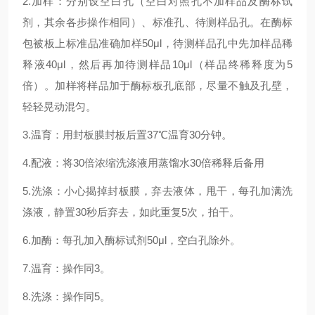
2.加样：分别设空白孔（空白对照孔不加样品及酶标试
剂，其余各步操作相同）、标准孔、待测样品孔。在酶标
包被板上标准品准确加样50μl，待测样品孔中先加样品稀
释液40μl，然后再加待测样品10μl（样品终稀释度为5
倍）。加样将样品加于酶标板孔底部，尽量不触及孔壁，
轻轻晃动混匀。
3.温育：用封板膜封板后置37℃温育30分钟。
4.配液：将30倍浓缩洗涤液用蒸馏水30倍稀释后备用
5.洗涤：小心揭掉封板膜，弃去液体，甩干，每孔加满洗
涤液，静置30秒后弃去，如此重复5次，拍干。
6.加酶：每孔加入酶标试剂50μl，空白孔除外。
7.温育：操作同3。
8.洗涤：操作同5。