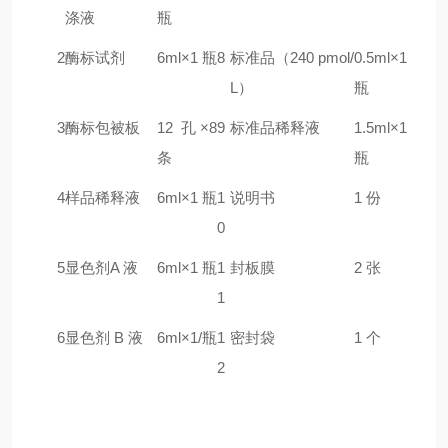
涤液
瓶
2
酶标试剂
6ml×1 瓶
8
标准品（240 pmol/
0.5ml×1
L）
瓶
3
酶标包被板
12 孔×8
9
标准品稀释液
1.5ml×1
条
瓶
4
样品稀释液
6ml×1 瓶
1
说明书
1 份
0
5
显色剂A 液
6ml×1 瓶
1
封板膜
2 张
1
6
显色剂 B 液
6ml×1/瓶
1
密封袋
1 个
2