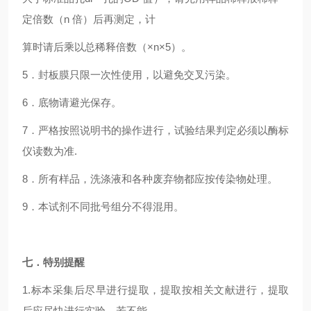
定倍数（n 倍）后再测定，计
算时请后乘以总稀释倍数（×n×5）。
5．封板膜只限一次性使用，以避免交叉污染。
6．底物请避光保存。
7．严格按照说明书的操作进行，试验结果判定必须以酶标
仪读数为准.
8．所有样品，洗涤液和各种废弃物都应按传染物处理。
9．本试剂不同批号组分不得混用。
七．特别提醒
1.标本采集后尽早进行提取，提取按相关文献进行，提取
后应尽快进行实验。若不能