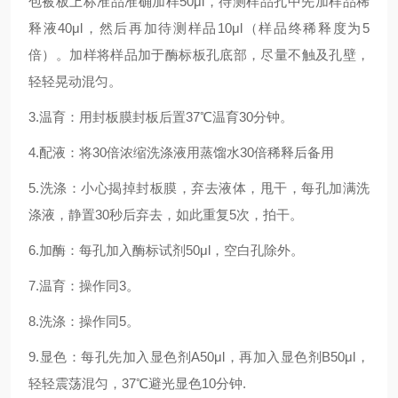
包被板上标准品准确加样50μl，待测样品孔中先加样品稀
释液40μl，然后再加待测样品10μl（样品终稀释度为5
倍）。加样将样品加于酶标板孔底部，尽量不触及孔壁，
轻轻晃动混匀。
3.温育：用封板膜封板后置37℃温育30分钟。
4.配液：将30倍浓缩洗涤液用蒸馏水30倍稀释后备用
5.洗涤：小心揭掉封板膜，弃去液体，甩干，每孔加满洗
涤液，静置30秒后弃去，如此重复5次，拍干。
6.加酶：每孔加入酶标试剂50μl，空白孔除外。
7.温育：操作同3。
8.洗涤：操作同5。
9.显色：每孔先加入显色剂A50μl，再加入显色剂B50μl，
轻轻震荡混匀，37℃避光显色10分钟.