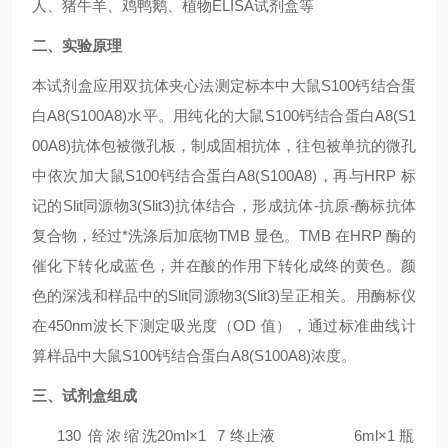
人、猪牛羊、鸡鸭鹅、植物ELISA试剂盒等
二、实验原理
本试剂盒应用双抗体夹心法测定标本中
大鼠S100钙结合蛋
白A8(S100A8)
水平。用纯化的
大鼠S100钙结合蛋白A8(S1
00A8)
抗体包被微孔板，制成固相抗体，往包被单抗的微孔
中依次加
大鼠S100钙结合蛋白A8(S100A8)
，再与HRP 标
记的Slit同源物3(Slit3)抗体结合，形成抗体-抗原-酶标抗体
复合物，经过*洗涤后加底物TMB 显色。TMB 在HRP 酶的
催化下转化成蓝色，并在酸的作用下转化成终的黄色。颜
色的深浅和样品中的Slit同源物3(Slit3)呈正相关。用酶标仪
在450nm波长下测定吸光度（OD 值），通过标准曲线计
算样品中
大鼠S100钙结合蛋白A8(S100A8)
浓度。
三、试剂盒组成
1
30 倍浓缩洗
20ml×1
7
终止液
6ml×1 瓶