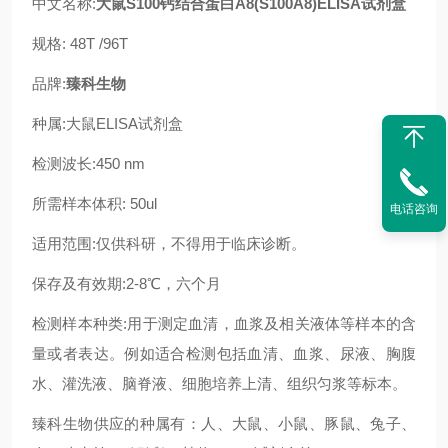
中文名称:
大鼠S100钙结合蛋白A8(S100A8)ELISA试剂盒
规格: 48T /96T
品牌:
臻科生物
种属:大鼠ELISA试剂盒
检测波长:450 nm
所需样本体积: 50ul
电话咨询
适用范围:仅供科研，不得用于临床诊断。
保存及有效期:2-8℃，六个月
检测样本种类:用于测定血清，血浆及相关液体等样本的含
量或者表达。例如适合检测包括血清、血浆、尿液、胸腹
水、灌洗液、脑脊液、细胞培养上清、组织匀浆等标本。
臻科生物供应的种属有：人、大鼠、小鼠、豚鼠、兔子、