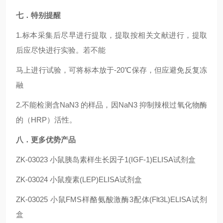
七．特别提醒
1.标本采集后尽早进行提取，提取按相关文献进行，提取
后应尽快进行实验。若不能
马上进行试验，可将标本放于-20℃保存，但应避免反复冻
融
2.不能检测含NaN3 的样品，因NaN3 抑制辣根过氧化物酶
的（HRP）活性。
八．更多优势产品
ZK-03023
小鼠胰岛素样生长因子1(IGF-1)ELISA试剂盒
ZK-03024
小鼠瘦素(LEP)ELISA试剂盒
ZK-03025
小鼠FMS样酪氨酸激酶3配体(Flt3L)ELISA试剂
盒