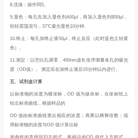
8.洗涤：操作同5。
9.显色：每孔先加入显色剂A50μl，再加入显色剂B50μl，
轻轻震荡混匀，37℃避光显色10分钟.
10.终止：每孔加终止液50μl，终止反应（此时蓝色立转黄
色）。
11.测定：以空白孔调零，450nm波长依序测量各孔的吸光
度（OD值）。 测定应在加终止液后15分钟以内进行。
五、试剂盒计算
以标准物的浓度为横坐标，OD 值为纵坐标，在坐标纸上
绘出标准曲线，根据样品的
OD 值由标准曲线查出相应的浓度；再乘以稀释倍数；或
用标准物的浓度与OD 值计算出标
准曲线的直线回归方程式，将样品的OD 值代入方程式，