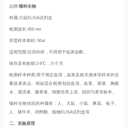
品牌:
臻科生物
种属:大鼠ELISA试剂盒
检测波长:450 nm
所需样本体积: 50ul
适用范围:仅供科研，不得用于临床诊断。
保存及有效期:2-8℃，六个月
检测样本种类:用于测定血清，血浆及相关液体等样本的含
量或者表达。例如适合检测包括血清、血浆、尿液、胸腹
水、灌洗液、脑脊液、细胞培养上清、组织匀浆等标本。
臻科生物供应的种属有：人、大鼠、小鼠、豚鼠、兔子、
人、猪牛羊、鸡鸭鹅、植物ELISA试剂盒等
二、实验原理