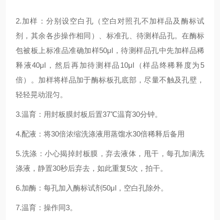
2.加样：分别设空白孔（空白对照孔不加样品及酶标试
剂，其余各步操作相同）、标准孔、待测样品孔。在酶标
包被板上标准品准确加样50μl，待测样品孔中先加样品稀
释液40μl，然后再加待测样品10μl（样品终稀释度为5
倍）。加样将样品加于酶标板孔底部，尽量不触及孔壁，
轻轻晃动混匀。
3.温育：用封板膜封板后置37℃温育30分钟。
4.配液：将30倍浓缩洗涤液用蒸馏水30倍稀释后备用
5.洗涤：小心揭掉封板膜，弃去液体，甩干，每孔加满洗
涤液，静置30秒后弃去，如此重复5次，拍干。
6.加酶：每孔加入酶标试剂50μl，空白孔除外。
7.温育：操作同3。