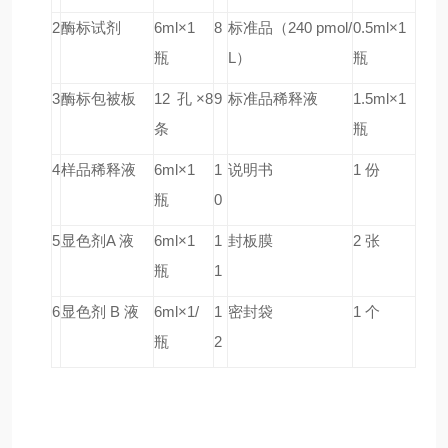
2
酶标试剂
6ml×1
8
标准品（240 pmol/
0.5ml×1
瓶
L）
瓶
3
酶标包被板
12 孔×8
9
标准品稀释液
1.5ml×1
条
瓶
4
样品稀释液
6ml×1
1
说明书
1 份
瓶
0
5
显色剂A 液
6ml×1
1
封板膜
2 张
瓶
1
6
显色剂 B 液
6ml×1/
1
密封袋
1 个
瓶
2