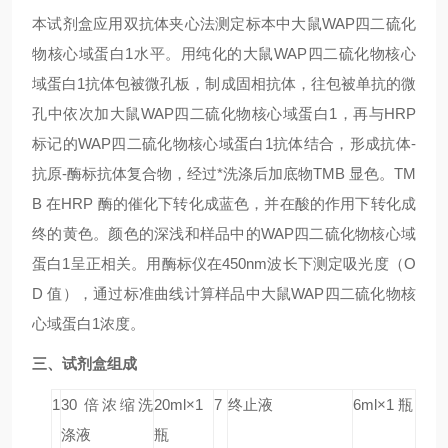
本试剂盒应用双抗体夹心法测定标本中大鼠
WAP四二硫化
物核心域蛋白1
水平。用纯化的大鼠
WAP四二硫化物核心
域蛋白1
抗体包被微孔板，制成固相抗体，往包被单抗的微
孔中依次加大鼠
WAP四二硫化物核心域蛋白1
，再与HRP
标记的
WAP四二硫化物核心域蛋白1
抗体结合，形成抗体-
抗原-酶标抗体复合物，经过*洗涤后加底物TMB 显色。TM
B 在HRP 酶的催化下转化成蓝色，并在酸的作用下转化成
终的黄色。颜色的深浅和样品中的
WAP四二硫化物核心域
蛋白1
呈正相关。用酶标仪在450nm波长下测定吸光度（O
D 值），通过标准曲线计算样品中大鼠
WAP四二硫化物核
心域蛋白1
浓度。
三、试剂盒组成
1
30 倍浓缩洗
20ml×1
7
终止液
6ml×1 瓶
涤液
瓶