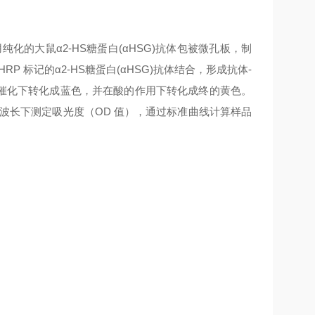
用纯化的大鼠
α2-HS糖蛋白(αHSG)
抗体包被微孔板，制
HRP 标记的
α2-HS糖蛋白(αHSG)
抗体结合，形成抗体-
 酶的催化下转化成蓝色，并在酸的作用下转化成终的黄色。
m波长下测定吸光度（OD 值），通过标准曲线计算样品