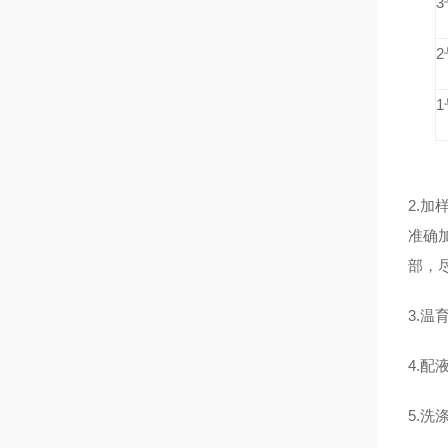
2.
准确加
部，
3.
4.配
5.