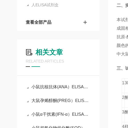
人ELISA试剂盒
二、
本试
查看全部产品
成固
抗原
颜色
相关文章
中大
RELATED ARTICLES
三、
1
小鼠抗核抗体(ANA）ELISA试剂盒操作说明
2
大鼠孕烯醇酮(PREG）ELISA试剂盒产品说明
3
小鼠α干扰素(IFN-α）ELISA试剂盒操作说明
4
小鼠超氧化物歧化酶(SOD）ELISA试剂盒简介