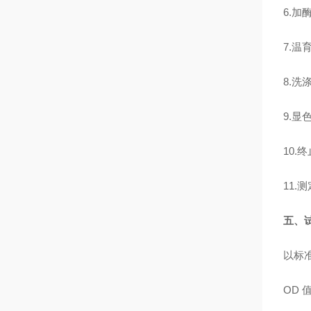
6.加
7.温
8.洗
9.显
10.
11.
五、
以标
OD