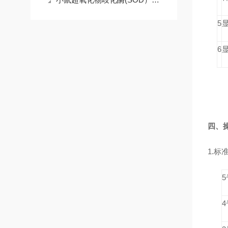
5
6
显
四、
1.