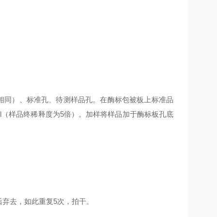
作相同）、标准孔、待测样品孔。在酶标包被板上标准品
0μl（样品终稀释度为5倍）。加样将样品加于酶标板孔底
后弃去，如此重复5次，拍干。