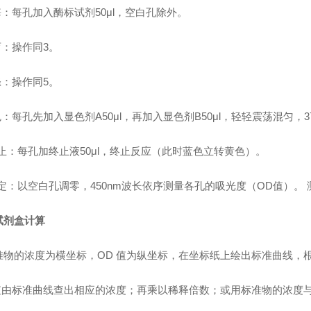
酶：每孔加入酶标试剂50μl，空白孔除外。
育：操作同3。
涤：操作同5。
色：每孔先加入显色剂A50μl，再加入显色剂B50μl，轻轻震荡混匀，3
终止：每孔加终止液50μl，终止反应（此时蓝色立转黄色）。
测定：以空白孔调零，450nm波长依序测量各孔的吸光度（OD值）。
试剂盒计算
准物的浓度为横坐标，OD 值为纵坐标，在坐标纸上绘出标准曲线，
 值由标准曲线查出相应的浓度；再乘以稀释倍数；或用标准物的浓度与