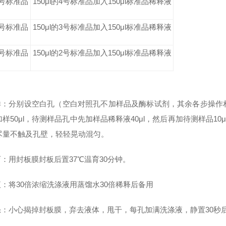
3号标准品
150μl的4号标准品加入150μl标准品稀释液
2号标准品
150μl的3号标准品加入150μl标准品稀释液
1号标准品
150μl的2号标准品加入150μl标准品稀释液
加样：分别设空白孔（空白对照孔不加样品及酶标试剂，其余各步操
样50μl，待测样品孔中先加样品稀释液40μl，然后再加待测样品1
尽量不触及孔壁，轻轻晃动混匀。
温育：用封板膜封板后置37℃温育30分钟。
液：将30倍浓缩洗涤液用蒸馏水30倍稀释后备用
洗涤：小心揭掉封板膜，弃去液体，甩干，每孔加满洗涤液，静置30秒