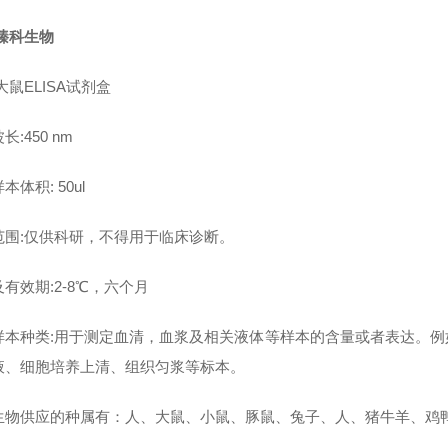
臻科生物
大鼠ELISA试剂盒
长:450 nm
本体积: 50ul
范围:仅供科研，不得用于临床诊断。
有效期:2-8℃，六个月
样本种类:用于测定血清，血浆及相关液体等样本的含量或者表达。
液、细胞培养上清、组织匀浆等标本。
生物供应的种属有：人、大鼠、小鼠、豚鼠、兔子、人、猪牛羊、鸡鸭鹅