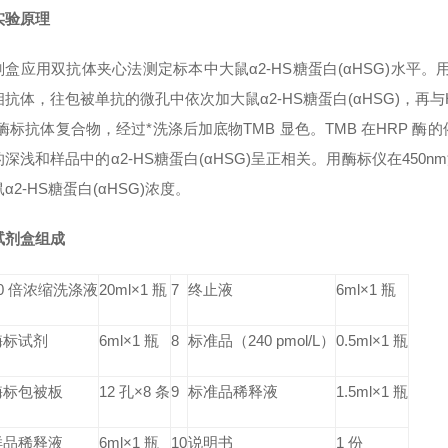
实验原理
剂盒应用双抗体夹心法测定标本中大鼠
α2-HS糖蛋白(αHSG)
水平。
相抗体，往包被单抗的微孔中依次加大鼠
α2-HS糖蛋白(αHSG)
，再与
-酶标抗体复合物，经过*洗涤后加底物TMB 显色。TMB 在HRP
的深浅和样品中的
α2-HS糖蛋白(αHSG)
呈正相关。用酶标仪在450n
鼠
α2-HS糖蛋白(αHSG)
浓度。
试剂盒组成
30 倍浓缩洗涤液
20ml×1 瓶
7
终止液
6ml×1 瓶
酶标试剂
6ml×1 瓶
8
标准品（240 pmol/L）
0.5ml×1 瓶
酶标包被板
12 孔×8 条
9
标准品稀释液
1.5ml×1 瓶
样品稀释液
6ml×1 瓶
10
说明书
1 份