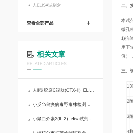
人ELISA试剂盒
二、
本试
查看全部产品
微孔
1)
抗体
用下
相关文章
值）
RELATED ARTICLES
三、
1
人Ⅱ型胶原C端肽(CTX-Ⅱ）ELISA试剂盒课题研究
2
小反刍兽疫病毒野毒株检测试剂盒（实时荧光PCR法）说明书
3
小鼠白介素2(IL-2）elisa试剂盒课题研究
4
牛结核分支杆菌检测试剂盒检测流程如下