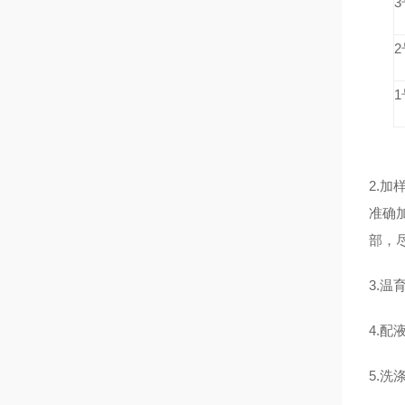
2.
准确加
部，
3.
4.配
5.