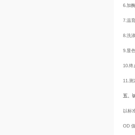
6.加
7.温
8.洗
9.显
10.
11.
五、
以标
OD