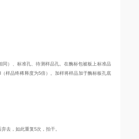
作相同）、标准孔、待测样品孔。在酶标包被板上标准品
0μl（样品终稀释度为5倍）。加样将样品加于酶标板孔底
后弃去，如此重复5次，拍干。