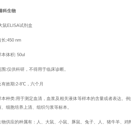
臻科生物
大鼠ELISA试剂盒
长:450 nm
本体积: 50ul
范围:仅供科研，不得用于临床诊断。
有效期:2-8℃，六个月
样本种类:用于测定血清，血浆及相关液体等样本的含量或者表达。
液、细胞培养上清、组织匀浆等标本。
生物供应的种属有：人、大鼠、小鼠、豚鼠、兔子、人、猪牛羊、鸡鸭鹅