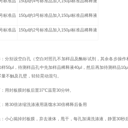
3号标准品
150μl的4号标准品加入150μl标准品稀释液
2号标准品
150μl的3号标准品加入150μl标准品稀释液
1号标准品
150μl的2号标准品加入150μl标准品稀释液
加样：分别设空白孔（空白对照孔不加样品及酶标试剂，其余各步操
样50μl，待测样品孔中先加样品稀释液40μl，然后再加待测样品1
尽量不触及孔壁，轻轻晃动混匀。
温育：用封板膜封板后置37℃温育30分钟。
液：将30倍浓缩洗涤液用蒸馏水30倍稀释后备用
洗涤：小心揭掉封板膜，弃去液体，甩干，每孔加满洗涤液，静置30秒