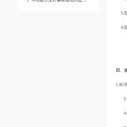
5
6
显
四、
1.