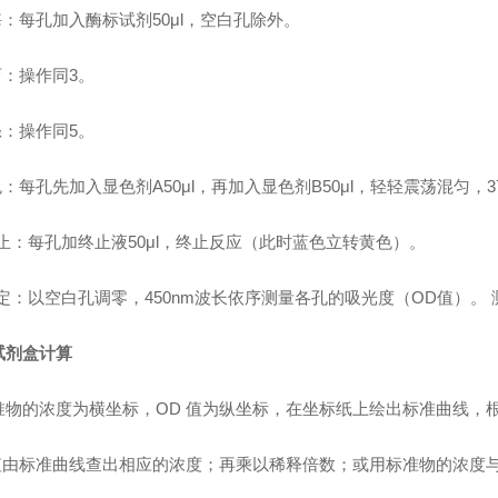
酶：每孔加入酶标试剂50μl，空白孔除外。
育：操作同3。
涤：操作同5。
色：每孔先加入显色剂A50μl，再加入显色剂B50μl，轻轻震荡混匀，3
终止：每孔加终止液50μl，终止反应（此时蓝色立转黄色）。
测定：以空白孔调零，450nm波长依序测量各孔的吸光度（OD值）。
试剂盒计算
准物的浓度为横坐标，OD 值为纵坐标，在坐标纸上绘出标准曲线，
 值由标准曲线查出相应的浓度；再乘以稀释倍数；或用标准物的浓度与