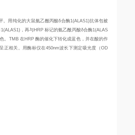
平。用纯化的大鼠
氨乙酰丙酸δ合酶1(ALAS1)
抗体包被
ALAS1)
，再与HRP 标记的
氨乙酰丙酸δ合酶1(ALAS
色。TMB 在HRP 酶的催化下转化成蓝色，并在酸的作
呈正相关。用酶标仪在450nm波长下测定吸光度（OD