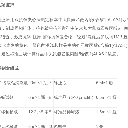
实验原理
剂盒应用双抗体夹心法测定标本中大鼠
氨乙酰丙酸δ合酶1(ALAS1)
水
板，制成固相抗体，往包被单抗的微孔中依次加大鼠
氨乙酰丙酸δ合酶1(
结合，形成抗体-抗原-酶标抗体复合物，经过*洗涤后加底物TMB 显
转化成终的黄色。颜色的深浅和样品中的
氨乙酰丙酸δ合酶1(ALAS1)
，通过标准曲线计算样品中大鼠
氨乙酰丙酸δ合酶1(ALAS1)
浓度。
试剂盒组成
30 倍浓缩洗涤液
20ml×1 瓶
7
终止液
6ml×1 瓶
酶标试剂
6ml×1 瓶
8
标准品（240 pmol/L）
0.5ml×1 瓶
酶标包被板
12 孔×8 条
9
标准品稀释液
1.5ml×1 瓶
样品稀释液
6ml×1 瓶
10
说明书
1 份