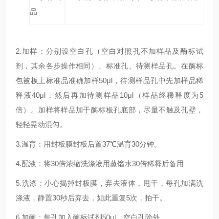
品
2.加样：分别设空白孔（空白对照孔不加样品及酶标试
剂，其余各步操作相同）、标准孔、待测样品孔。在酶标
包被板上标准品准确加样50μl，待测样品孔中先加样品稀
释液40μl，然后再加待测样品10μl（样品终稀释度为5
倍）。加样将样品加于酶标板孔底部，尽量不触及孔壁，
轻轻晃动混匀。
3.温育：用封板膜封板后置37℃温育30分钟。
4.配液：将30倍浓缩洗涤液用蒸馏水30倍稀释后备用
5.洗涤：小心揭掉封板膜，弃去液体，甩干，每孔加满洗
涤液，静置30秒后弃去，如此重复5次，拍干。
6.加酶：每孔加入酶标试剂50μl，空白孔除外。