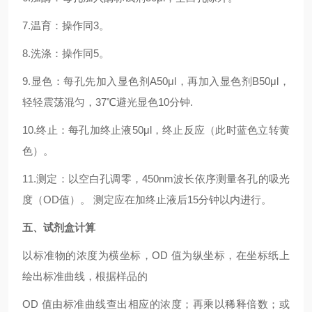
7.温育：操作同3。
8.洗涤：操作同5。
9.显色：每孔先加入显色剂A50μl，再加入显色剂B50μl，
轻轻震荡混匀，37℃避光显色10分钟.
10.终止：每孔加终止液50μl，终止反应（此时蓝色立转黄
色）。
11.测定：以空白孔调零，450nm波长依序测量各孔的吸光
度（OD值）。 测定应在加终止液后15分钟以内进行。
五、试剂盒计算
以标准物的浓度为横坐标，OD 值为纵坐标，在坐标纸上
绘出标准曲线，根据样品的
OD 值由标准曲线查出相应的浓度；再乘以稀释倍数；或