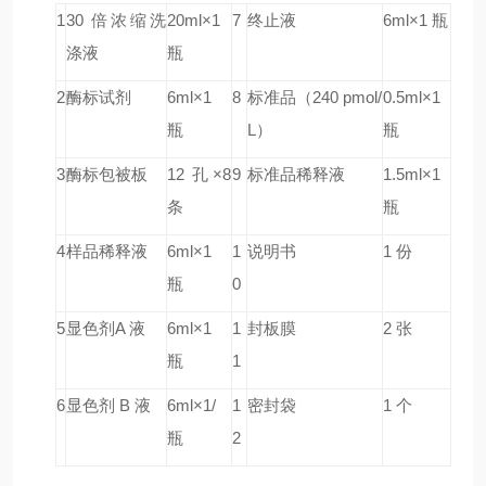
1
30 倍浓缩洗
20ml×1
7
终止液
6ml×1 瓶
涤液
瓶
2
酶标试剂
6ml×1
8
标准品（240 pmol/
0.5ml×1
瓶
L）
瓶
3
酶标包被板
12 孔×8
9
标准品稀释液
1.5ml×1
条
瓶
4
样品稀释液
6ml×1
1
说明书
1 份
瓶
0
5
显色剂A 液
6ml×1
1
封板膜
2 张
瓶
1
6
显色剂 B 液
6ml×1/
1
密封袋
1 个
瓶
2