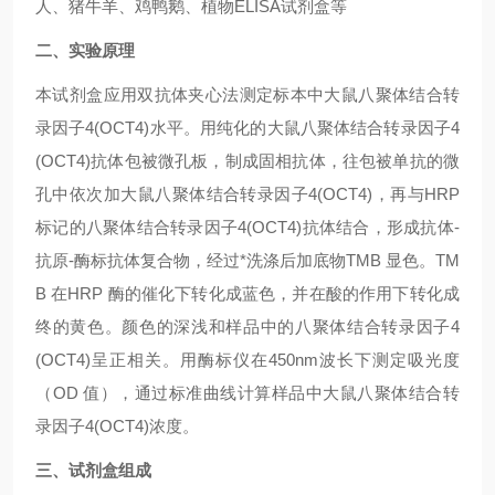
人、猪牛羊、鸡鸭鹅、植物ELISA试剂盒等
二、实验原理
本试剂盒应用双抗体夹心法测定标本中大鼠
八聚体结合转
录因子4(OCT4)
水平。用纯化的大鼠
八聚体结合转录因子4
(OCT4)
抗体包被微孔板，制成固相抗体，往包被单抗的微
孔中依次加大鼠
八聚体结合转录因子4(OCT4)
，再与HRP
标记的
八聚体结合转录因子4(OCT4)
抗体结合，形成抗体-
抗原-酶标抗体复合物，经过*洗涤后加底物TMB 显色。TM
B 在HRP 酶的催化下转化成蓝色，并在酸的作用下转化成
终的黄色。颜色的深浅和样品中的
八聚体结合转录因子4
(OCT4)
呈正相关。用酶标仪在450nm波长下测定吸光度
（OD 值），通过标准曲线计算样品中大鼠
八聚体结合转
录因子4(OCT4)
浓度。
三、试剂盒组成