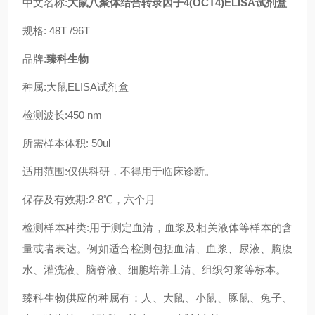
中文名称:
大鼠八聚体结合转录因子4(OCT4)ELISA试剂盒
规格: 48T /96T
品牌:
臻科生物
种属:大鼠ELISA试剂盒
检测波长:450 nm
所需样本体积: 50ul
适用范围:仅供科研，不得用于临床诊断。
保存及有效期:2-8℃，六个月
检测样本种类:用于测定血清，血浆及相关液体等样本的含
量或者表达。例如适合检测包括血清、血浆、尿液、胸腹
水、灌洗液、脑脊液、细胞培养上清、组织匀浆等标本。
臻科生物供应的种属有：人、大鼠、小鼠、豚鼠、兔子、