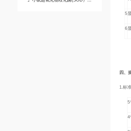
5
6
显
四、
1.