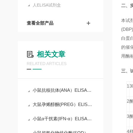
人ELISA试剂盒
二、
本试
查看全部产品
(DBP
白蛋白
的催
相关文章
用酶
RELATED ARTICLES
三、
1
小鼠抗核抗体(ANA）ELISA试剂盒操作说明
2
大鼠孕烯醇酮(PREG）ELISA试剂盒产品说明
3
小鼠α干扰素(IFN-α）ELISA试剂盒操作说明
4
小鼠超氧化物歧化酶(SOD）ELISA试剂盒简介