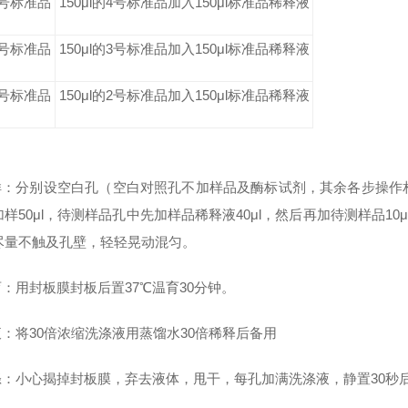
3号标准品
150μl的4号标准品加入150μl标准品稀释液
2号标准品
150μl的3号标准品加入150μl标准品稀释液
1号标准品
150μl的2号标准品加入150μl标准品稀释液
加样：分别设空白孔（空白对照孔不加样品及酶标试剂，其余各步操
样50μl，待测样品孔中先加样品稀释液40μl，然后再加待测样品1
尽量不触及孔壁，轻轻晃动混匀。
温育：用封板膜封板后置37℃温育30分钟。
液：将30倍浓缩洗涤液用蒸馏水30倍稀释后备用
洗涤：小心揭掉封板膜，弃去液体，甩干，每孔加满洗涤液，静置30秒