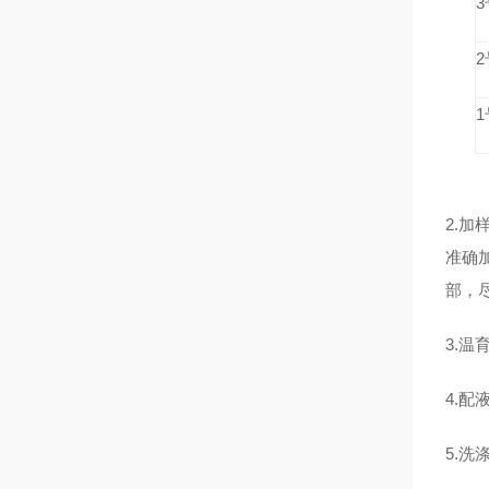
2.
准确加
部，
3.
4.配
5.