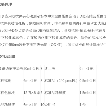
实验原理
剂盒应用双抗体夹心法测定标本中大鼠
白蛋白启动子D位点结合蛋白(D
)
抗体包被微孔板，制成固相抗体，往包被单抗的微孔中依次加大鼠
启动子D位点结合蛋白(DBP)
抗体结合，形成抗体-抗原-酶标抗体复合
化下转化成蓝色，并在酸的作用下转化成终的黄色。颜色的深浅和
标仪在450nm波长下测定吸光度（OD 值），通过标准曲线计算样品
试剂盒组成
30 倍浓缩洗涤液
20ml×1 瓶
7
终止液
6ml×1 瓶
酶标试剂
6ml×1 瓶
8
标准品（240 pmol/L）
0.5ml×1 瓶
酶标包被板
12 孔×8 条
9
标准品稀释液
1.5ml×1 瓶
样品稀释液
6ml×1 瓶
10
说明书
1 份