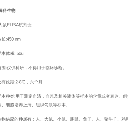
臻科生物
大鼠ELISA试剂盒
长:450 nm
本体积: 50ul
范围:仅供科研，不得用于临床诊断。
有效期:2-8℃，六个月
样本种类:用于测定血清，血浆及相关液体等样本的含量或者表达。
液、细胞培养上清、组织匀浆等标本。
生物供应的种属有：人、大鼠、小鼠、豚鼠、兔子、人、猪牛羊、鸡鸭鹅