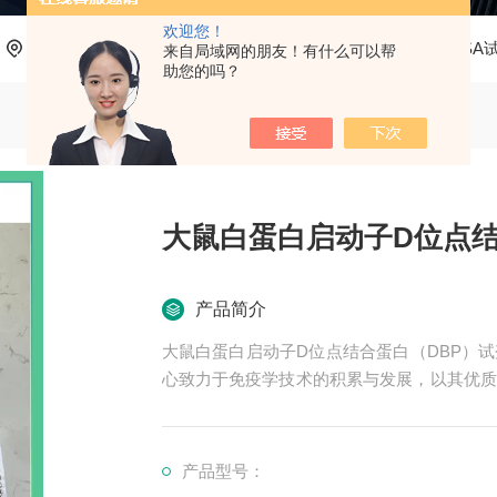
欢迎您！
当前位置：
首页
产品中心
ELISA试剂盒
大鼠ELISA
来自局域网的朋友！有什么可以帮
助您的吗？
大鼠白蛋白启动子D位点结
产品简介
大鼠白蛋白启动子D位点结合蛋白（DBP）
心致力于免疫学技术的积累与发展，以其优质
认可。我司也一直和国内外众多高等院校与科
产品型号：