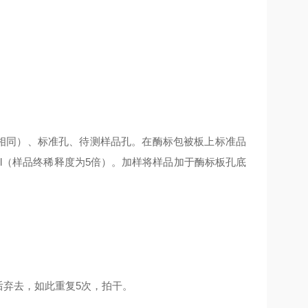
作相同）、标准孔、待测样品孔。在酶标包被板上标准品
0μl（样品终稀释度为5倍）。加样将样品加于酶标板孔底
后弃去，如此重复5次，拍干。