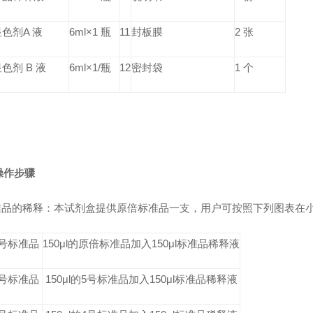
显色剂A 液
6ml×1 瓶
11
封板膜
2 张
色剂 B 液
6ml×1/瓶
12
密封袋
1 个
操作步骤
标准品的稀释：本试剂盒提供原倍标准品一支，用户可按照下列图表在
5号标准品
150μl的原倍标准品加入150μl标准品稀释液
4号标准品
150μl的5号标准品加入150μl标准品稀释液