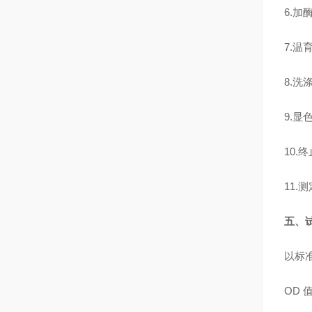
6.加
7.温
8.洗
9.显
10.
11.
五、
以标
OD