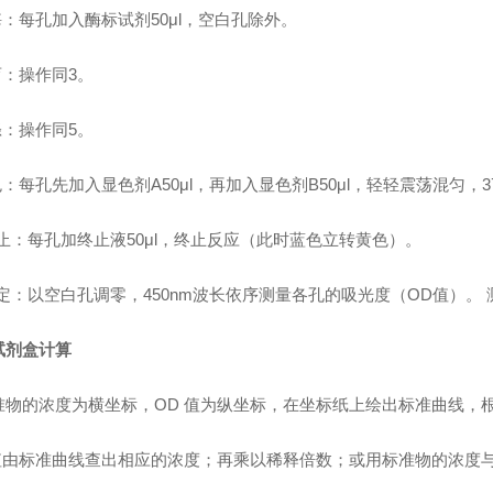
酶：每孔加入酶标试剂50μl，空白孔除外。
育：操作同3。
涤：操作同5。
色：每孔先加入显色剂A50μl，再加入显色剂B50μl，轻轻震荡混匀，3
终止：每孔加终止液50μl，终止反应（此时蓝色立转黄色）。
测定：以空白孔调零，450nm波长依序测量各孔的吸光度（OD值）。
试剂盒计算
准物的浓度为横坐标，OD 值为纵坐标，在坐标纸上绘出标准曲线，
 值由标准曲线查出相应的浓度；再乘以稀释倍数；或用标准物的浓度与