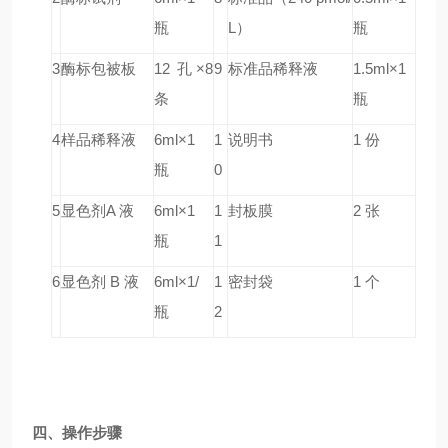
瓶
L）
瓶
3
酶标包被板
12 孔×8
9
标准品稀释液
1.5ml×1
条
瓶
4
样品稀释液
6ml×1
1
说明书
1 份
瓶
0
5
显色剂A 液
6ml×1
1
封板膜
2 张
瓶
1
6
显色剂 B 液
6ml×1/
1
密封袋
1 个
瓶
2
四、操作步骤