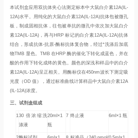
本试剂盒应用双抗体夹心法测定标本中大鼠
白介素12A(IL-
12A)
水平。用纯化的大鼠
白介素12A(IL-12A)
抗体包被微孔
板，制成固相抗体，往包被单抗的微孔中依次加大鼠
白介
素12A(IL-12A)
，再与HRP 标记的
白介素12A(IL-12A)
抗体
结合，形成抗体-抗原-酶标抗体复合物，经过*洗涤后加底
物TMB 显色。TMB 在HRP 酶的催化下转化成蓝色，并在
酸的作用下转化成终的黄色。颜色的深浅和样品中的
白介
素12A(IL-12A)
呈正相关。用酶标仪在450nm波长下测定吸
光度（OD 值），通过标准曲线计算样品中大鼠
白介素12A
(IL-12A)
浓度。
三、试剂盒组成
1
30 倍浓缩洗
20ml×1
7
终止液
6ml×1 瓶
涤液
瓶
2
酶标试剂
6ml×1
8
标准品（240 pmol/
0.5ml×1