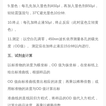
9.显色：每孔先加入显色剂A50μl，再加入显色剂B50μl，
轻轻震荡混匀，37℃避光显色10分钟.
10.终止：每孔加终止液50μl，终止反应（此时蓝色立转黄
色）。
11.测定：以空白孔调零，450nm波长依序测量各孔的吸光
度（OD值）。 测定应在加终止液后15分钟以内进行。
五、试剂盒计算
以标准物的浓度为横坐标，OD 值为纵坐标，在坐标纸上
绘出标准曲线，根据样品的
OD 值由标准曲线查出相应的浓度；再乘以稀释倍数；或
用标准物的浓度与OD 值计算出标
准曲线的直线回归方程式，将样品的OD 值代入方程式，
计算出样品浓度，再乘以稀释倍数，