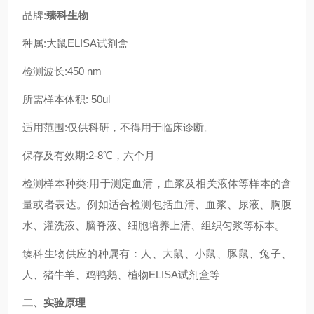
品牌:
臻科生物
种属:大鼠ELISA试剂盒
检测波长:450 nm
所需样本体积: 50ul
适用范围:仅供科研，不得用于临床诊断。
保存及有效期:2-8℃，六个月
检测样本种类:用于测定血清，血浆及相关液体等样本的含
量或者表达。例如适合检测包括血清、血浆、尿液、胸腹
水、灌洗液、脑脊液、细胞培养上清、组织匀浆等标本。
臻科生物供应的种属有：人、大鼠、小鼠、豚鼠、兔子、
人、猪牛羊、鸡鸭鹅、植物ELISA试剂盒等
二、实验原理