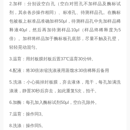
2.加样：分别设空白孔（空白对照孔不加样品及酶标试
剂，其余各步操作相同）、标准孔、待测样品孔。在酶标
包被板上标准品准确加样50μl，待测样品孔中先加样品稀
释液40μl，然后再加待测样品10μl（样品终稀释度为5
倍）。加样将样品加于酶标板孔底部，尽量不触及孔壁，
轻轻晃动混匀。
3.温育：用封板膜封板后置37℃温育30分钟。
4.配液：将30倍浓缩洗涤液用蒸馏水30倍稀释后备用
5.洗涤：小心揭掉封板膜，弃去液体，甩干，每孔加满洗
涤液，静置30秒后弃去，如此重复5次，拍干。
6.加酶：每孔加入酶标试剂50μl，空白孔除外。
7.温育：操作同3。
8.洗涤：操作同5。