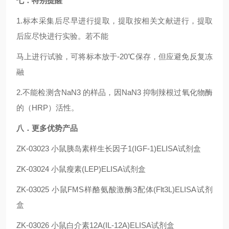
七．特别提醒
1.标本采集后尽早进行提取，提取按相关文献进行，提取
后应尽快进行实验。若不能
马上进行试验，可将标本放于-20℃保存，但应避免反复冻
融
2.不能检测含NaN3 的样品，因NaN3 抑制辣根过氧化物酶
的（HRP）活性。
八．更多优势产品
ZK-03023
小鼠胰岛素样生长因子1(IGF-1)ELISA试剂盒
ZK-03024
小鼠瘦素(LEP)ELISA试剂盒
ZK-03025
小鼠FMS样酪氨酸激酶3配体(Flt3L)ELISA试剂
盒
ZK-03026
小鼠
白介素12A(IL-12A)
ELISA试剂盒