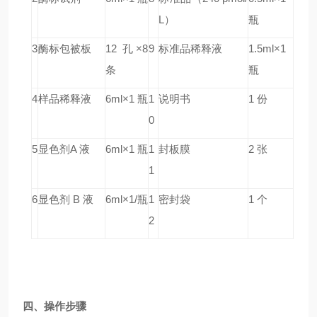
L）
瓶
3
酶标包被板
12 孔×8
9
标准品稀释液
1.5ml×1
条
瓶
4
样品稀释液
6ml×1 瓶
1
说明书
1 份
0
5
显色剂A 液
6ml×1 瓶
1
封板膜
2 张
1
6
显色剂 B 液
6ml×1/瓶
1
密封袋
1 个
2
四、操作步骤