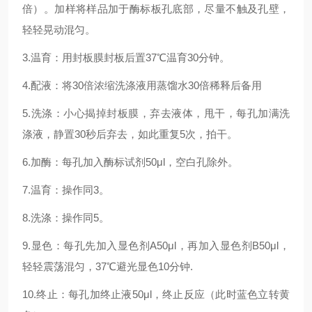
倍）。加样将样品加于酶标板孔底部，尽量不触及孔壁，
轻轻晃动混匀。
3.温育：用封板膜封板后置37℃温育30分钟。
4.配液：将30倍浓缩洗涤液用蒸馏水30倍稀释后备用
5.洗涤：小心揭掉封板膜，弃去液体，甩干，每孔加满洗
涤液，静置30秒后弃去，如此重复5次，拍干。
6.加酶：每孔加入酶标试剂50μl，空白孔除外。
7.温育：操作同3。
8.洗涤：操作同5。
9.显色：每孔先加入显色剂A50μl，再加入显色剂B50μl，
轻轻震荡混匀，37℃避光显色10分钟.
10.终止：每孔加终止液50μl，终止反应（此时蓝色立转黄