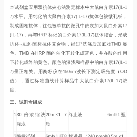
本试剂盒应用双抗体夹心法测定标本中大鼠
白介素17(IL-1
7)
水平。用纯化的大鼠
白介素17(IL-17)
抗体包被微孔板，
制成固相抗体，往包被单抗的微孔中依次加大鼠
白介素17
(IL-17)
，再与HRP 标记的
白介素17(IL-17)
抗体结合，形成
抗体-抗原-酶标抗体复合物，经过*洗涤后加底物TMB 显
色。TMB 在HRP 酶的催化下转化成蓝色，并在酸的作用
下转化成终的黄色。颜色的深浅和样品中的
白介素17(IL-1
7)
呈正相关。用酶标仪在450nm波长下测定吸光度（OD
值），通过标准曲线计算样品中大鼠
白介素17(IL-17)
浓
度。
三、试剂盒组成
1
30 倍浓缩洗
20ml×1
7
终止液
6ml×1 瓶
涤液
瓶
2
酶标试剂
6ml×1 瓶
8
标准品（240 pmol/
0.5ml×1