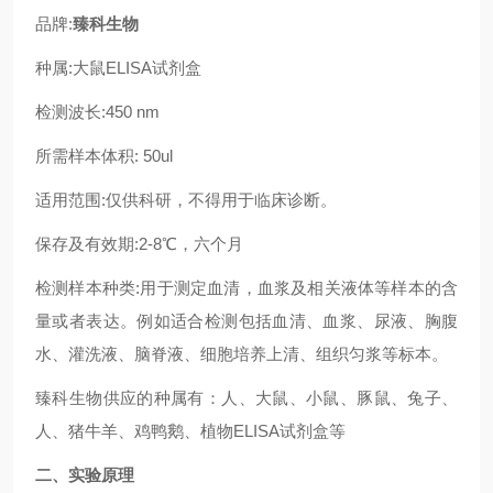
品牌:
臻科生物
种属:大鼠ELISA试剂盒
检测波长:450 nm
所需样本体积: 50ul
适用范围:仅供科研，不得用于临床诊断。
保存及有效期:2-8℃，六个月
检测样本种类:用于测定血清，血浆及相关液体等样本的含
量或者表达。例如适合检测包括血清、血浆、尿液、胸腹
水、灌洗液、脑脊液、细胞培养上清、组织匀浆等标本。
臻科生物供应的种属有：人、大鼠、小鼠、豚鼠、兔子、
人、猪牛羊、鸡鸭鹅、植物ELISA试剂盒等
二、实验原理