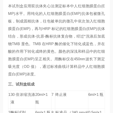
本试剂盒应用双抗体夹心法测定标本中人
红细胞膜蛋白(E
MP)
水平。用纯化的人
红细胞膜蛋白(EMP)
抗体包被微孔
板，制成固相抗体，往包被单抗的微孔中依次加入
红细胞
膜蛋白(EMP)
，再与HRP 标记的
红细胞膜蛋白(EMP)
抗体
结合，形成抗体-抗原-酶标抗体复合物，经过*洗涤后加底
物TMB 显色。TMB 在HRP 酶的催化下转化成蓝色，并在
酸的作用下转化成终的黄色。颜色的深浅和样品中的
红细
胞膜蛋白(EMP)
呈正相关。用酶标仪在450nm波长下测定
吸光度（OD 值），通过标准曲线计算样品中人
红细胞膜
蛋白(EMP)
浓度。
三、试剂盒组成
1
30 倍浓缩洗涤
20ml×1
7
终止液
6ml×1 瓶
液
瓶
2
酶标试剂
6ml×1 瓶
8
标准品（240 pmol/
0.5ml×1