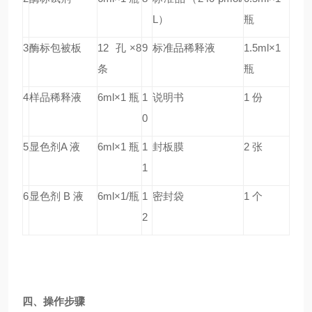
L）
瓶
3
酶标包被板
12 孔×8
9
标准品稀释液
1.5ml×1
条
瓶
4
样品稀释液
6ml×1 瓶
1
说明书
1 份
0
5
显色剂A 液
6ml×1 瓶
1
封板膜
2 张
1
6
显色剂 B 液
6ml×1/瓶
1
密封袋
1 个
2
四、操作步骤