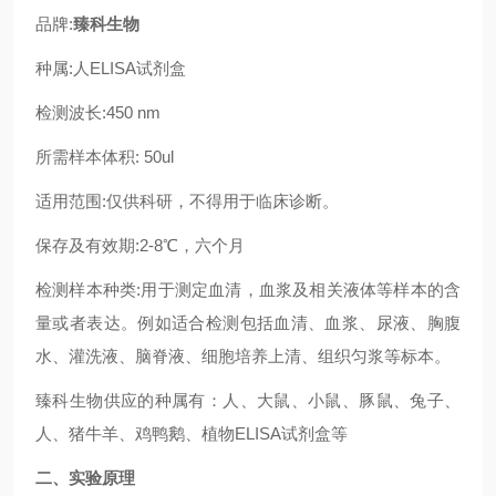
品牌:
臻科生物
种属:人ELISA试剂盒
检测波长:450 nm
所需样本体积: 50ul
适用范围:仅供科研，不得用于临床诊断。
保存及有效期:2-8℃，六个月
检测样本种类:用于测定血清，血浆及相关液体等样本的含
量或者表达。例如适合检测包括血清、血浆、尿液、胸腹
水、灌洗液、脑脊液、细胞培养上清、组织匀浆等标本。
臻科生物供应的种属有：人、大鼠、小鼠、豚鼠、兔子、
人、猪牛羊、鸡鸭鹅、植物ELISA试剂盒等
二、实验原理