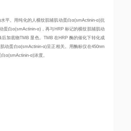
)
水平。用纯化的人
横纹肌辅肌动蛋白α(smActinin-α)
抗
白α(smActinin-α)
，再与HRP 标记的
横纹肌辅肌动
加底物TMB 显色。TMB 在HRP 酶的催化下转化成
蛋白α(smActinin-α)
呈正相关。用酶标仪在450nm
smActinin-α)
浓度。