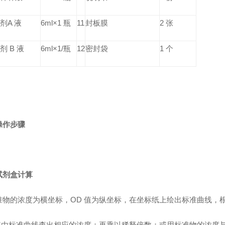
剂A 液
6ml×1 瓶
11
封板膜
2 张
剂 B 液
6ml×1/瓶
12
密封袋
1 个
操作步骤
试剂盒计算
准物的浓度为横坐标，OD 值为纵坐标，在坐标纸上绘出标准曲线，
 值由标准曲线查出相应的浓度；再乘以稀释倍数；或用标准物的浓度与