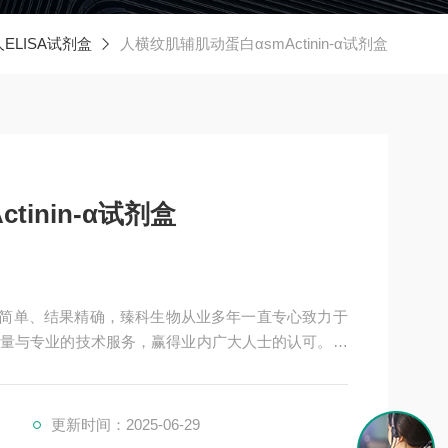
人ELISA试剂盒
人横纹肌辅肌动蛋白αsmActinin-α试剂盒
inin-α试剂盒
剂盒操作简单、结果精确，臻科生物从业多年一直专心致力于
量与专业的技术服务，赢得业内广大人士的认可。我
持良好的合作关系，共同努力合作共赢。
更新时间：2025-06-29