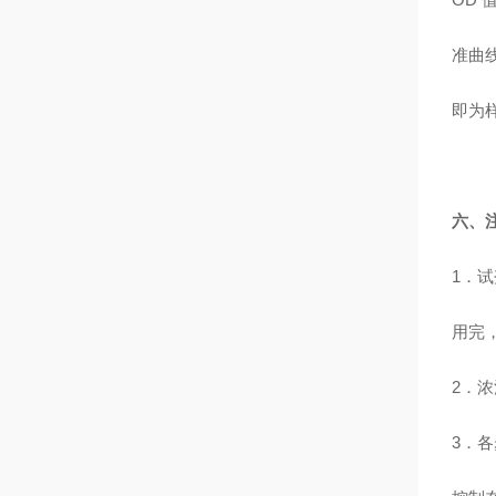
准曲
即为
六、
1．
用完
2．
3．