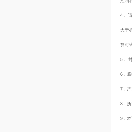
控制
4．
大于
算时
5．
6．
7．
8．
9．