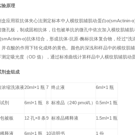
实验原理
剂盒应用双抗体夹心法测定标本中人
横纹肌辅肌动蛋白α(smActinin-α
被微孔板，制成固相抗体，往包被单抗的微孔中依次加入
横纹肌辅肌动蛋
mActinin-α)
抗体结合，形成抗体-抗原-酶标抗体复合物，经过*洗涤后
，并在酸的作用下转化成终的黄色。颜色的深浅和样品中的
横纹肌辅肌动
下测定吸光度（OD 值），通过标准曲线计算样品中人
横纹肌辅肌动蛋白α(
试剂盒组成
 倍浓缩洗涤液
20ml×1 瓶
7
终止液
6ml×1 瓶
试剂
6ml×1 瓶
8
标准品（240 pmol/L）
0.5ml×1 瓶
包被板
12 孔×8 条
9
标准品稀释液
1.5ml×1 瓶
稀释液
6ml×1 瓶
10
说明书
1 份