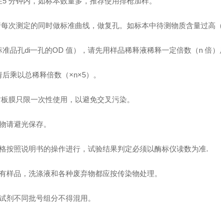
在5 分钟内，如标本数量多，推荐使用排枪加样。
 请每次测定的同时做标准曲线，做复孔。如标本中待测物质含量过高（
标准品孔di一孔的OD 值），请先用样品稀释液稀释一定倍数（n 倍
请后乘以总稀释倍数（×n×5）。
 封板膜只限一次性使用，以避免交叉污染。
底物请避光保存。
严格按照说明书的操作进行，试验结果判定必须以酶标仪读数为准.
所有样品，洗涤液和各种废弃物都应按传染物处理。
本试剂不同批号组分不得混用。