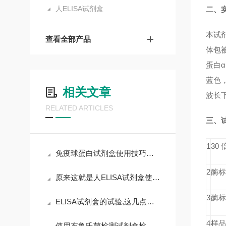
人ELISA试剂盒
二、
本试
查看全部产品
体包
蛋白α(s
蓝色
相关文章
波长
RELATED ARTICLES
三、
1
30
免疫球蛋白试剂盒使用技巧和要求
2
酶标
原来这就是人ELISA试剂盒使用时需要遵守的规范
3
酶标
ELISA试剂盒的试验,这几点非常重要,且不可漫不经心
4
样品
使用布鲁氏菌检测试剂盒检测时，需要遵循以下步骤