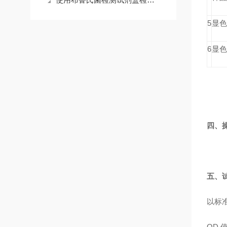
5
显色
6
显色
四、
五、
以标
OD