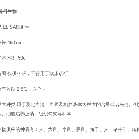
臻科生物
人ELISA试剂盒
长:450 nm
本体积: 50ul
范围:仅供科研，不得用于临床诊断。
有效期:2-8℃，六个月
样本种类:用于测定血清，血浆及相关液体等样本的含量或者表达。
液、细胞培养上清、组织匀浆等标本。
生物供应的种属有：人、大鼠、小鼠、豚鼠、兔子、人、猪牛羊、鸡鸭鹅