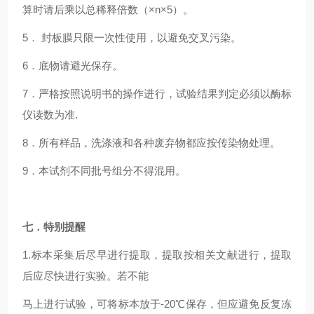
算时请后乘以总稀释倍数（×n×5）。
5． 封板膜只限一次性使用，以避免交叉污染。
6．底物请避光保存。
7．严格按照说明书的操作进行，试验结果判定必须以酶标
仪读数为准.
8．所有样品，洗涤液和各种废弃物都应按传染物处理。
9．本试剂不同批号组分不得混用。
七．特别提醒
1.标本采集后尽早进行提取，提取按相关文献进行，提取
后应尽快进行实验。若不能
马上进行试验，可将标本放于-20℃保存，但应避免反复冻