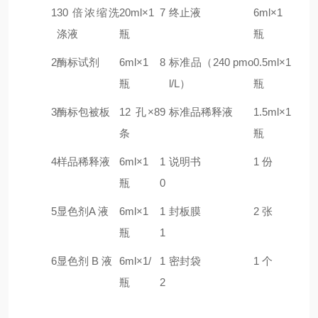
1
30 倍浓缩洗
20ml×1
7
终止液
6ml×1
涤液
瓶
瓶
2
酶标试剂
6ml×1
8
标准品（240
pmo
0.5ml×1
瓶
l/L）
瓶
3
酶标包被板
12 孔×8
9
标准品稀释液
1.5ml×1
条
瓶
4
样品稀释液
6ml×1
1
说明书
1 份
瓶
0
5
显色剂A 液
6ml×1
1
封板膜
2 张
瓶
1
6
显色剂 B 液
6ml×1/
1
密封袋
1 个
瓶
2