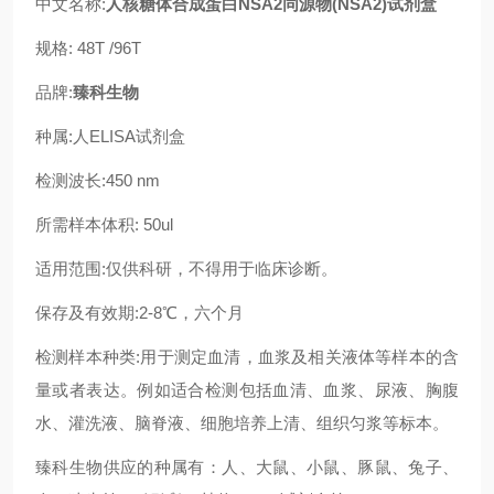
中文名称:
人核糖体合成蛋白NSA2同源物(NSA2)试剂盒
规格: 48T /96T
品牌:
臻科生物
种属:人ELISA试剂盒
检测波长:450 nm
所需样本体积: 50ul
适用范围:仅供科研，不得用于临床诊断。
保存及有效期:2-8℃，六个月
检测样本种类:用于测定血清，血浆及相关液体等样本的含
量或者表达。例如适合检测包括血清、血浆、尿液、胸腹
水、灌洗液、脑脊液、细胞培养上清、组织匀浆等标本。
臻科生物供应的种属有：人、大鼠、小鼠、豚鼠、兔子、