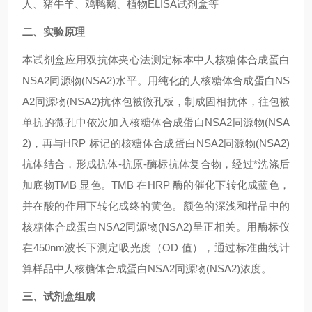
人、猪牛羊、鸡鸭鹅、植物ELISA试剂盒等
二、实验原理
本试剂盒应用双抗体夹心法测定标本中人
核糖体合成蛋白
NSA2同源物(NSA2)
水平。用纯化的人
核糖体合成蛋白NS
A2同源物(NSA2)
抗体包被微孔板，制成固相抗体，往包被
单抗的微孔中依次加入
核糖体合成蛋白NSA2同源物(NSA
2)
，再与HRP 标记的
核糖体合成蛋白NSA2同源物(NSA2)
抗体结合，形成抗体-抗原-酶标抗体复合物，经过*洗涤后
加底物TMB 显色。TMB 在HRP 酶的催化下转化成蓝色，
并在酸的作用下转化成终的黄色。颜色的深浅和样品中的
核糖体合成蛋白NSA2同源物(NSA2)
呈正相关。用酶标仪
在450nm波长下测定吸光度（OD 值），通过标准曲线计
算样品中人
核糖体合成蛋白NSA2同源物(NSA2)
浓度。
三、试剂盒组成