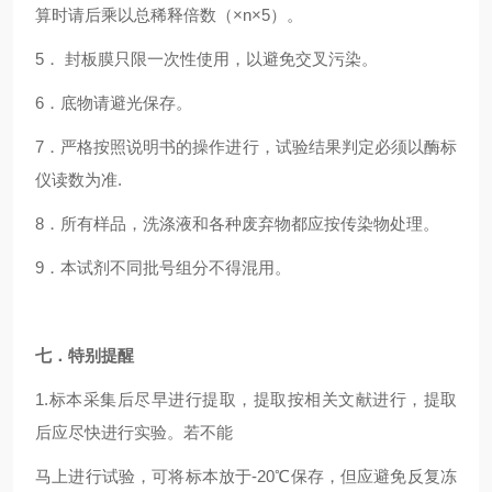
算时请后乘以总稀释倍数（×n×5）。
5． 封板膜只限一次性使用，以避免交叉污染。
6．底物请避光保存。
7．严格按照说明书的操作进行，试验结果判定必须以酶标
仪读数为准.
8．所有样品，洗涤液和各种废弃物都应按传染物处理。
9．本试剂不同批号组分不得混用。
七．特别提醒
1.标本采集后尽早进行提取，提取按相关文献进行，提取
后应尽快进行实验。若不能
马上进行试验，可将标本放于-20℃保存，但应避免反复冻