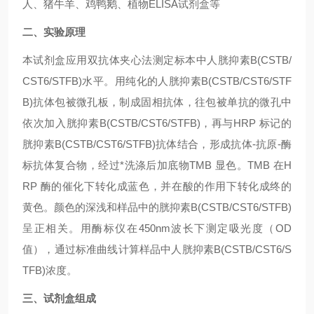
人、猪牛羊、鸡鸭鹅、植物ELISA试剂盒等
二、实验原理
本试剂盒应用双抗体夹心法测定标本中人
胱抑素B(CSTB/
CST6/STFB)
水平。用纯化的人
胱抑素B(CSTB/CST6/STF
B)
抗体包被微孔板，制成固相抗体，往包被单抗的微孔中
依次加入
胱抑素B(CSTB/CST6/STFB)
，再与HRP 标记的
胱抑素B(CSTB/CST6/STFB)
抗体结合，形成抗体-抗原-酶
标抗体复合物，经过*洗涤后加底物TMB 显色。TMB 在H
RP 酶的催化下转化成蓝色，并在酸的作用下转化成终的
黄色。颜色的深浅和样品中的
胱抑素B(CSTB/CST6/STFB)
呈正相关。用酶标仪在450nm波长下测定吸光度（OD
值），通过标准曲线计算样品中人
胱抑素B(CSTB/CST6/S
TFB)
浓度。
三、试剂盒组成