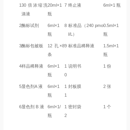
1
30 倍浓缩洗
20ml×1
7
终止液
6ml×1 瓶
涤液
瓶
2
酶标试剂
6ml×1
8
标准品（240
pmo
0.5ml×1
瓶
l/L）
瓶
3
酶标包被板
12 孔×8
9
标准品稀释液
1.5ml×1
条
瓶
4
样品稀释液
6ml×1
1
说明书
1 份
瓶
0
5
显色剂A 液
6ml×1
1
封板膜
2 张
瓶
1
6
显色剂 B 液
6ml×1/
1
密封袋
1 个
瓶
2