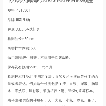
中文名称:
人胱抑素B(CSTB/CST6/STFB)ELISA试剂盒
规格: 48T /96T
品牌:
臻科生物
种属:人ELISA试剂盒
检测波长:450 nm
所需样本体积: 50ul
适用范围:仅供科研，不得用于临床诊断。
保存及有效期:2-8℃，六个月
检测样本种类:用于测定血清，血浆及相关液体等样本的含
量或者表达。例如适合检测包括血清、血浆、尿液、胸腹
水、灌洗液、脑脊液、细胞培养上清、组织匀浆等标本。
臻科生物供应的种属有：人、大鼠、小鼠、豚鼠、兔子、