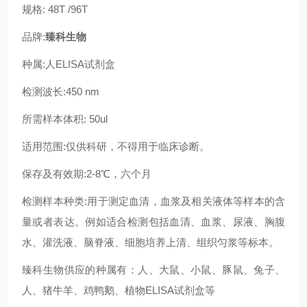
规格: 48T /96T
品牌:
臻科生物
种属:人ELISA试剂盒
检测波长:450 nm
所需样本体积: 50ul
适用范围:仅供科研，不得用于临床诊断。
保存及有效期:2-8℃，六个月
检测样本种类:用于测定血清，血浆及相关液体等样本的含
量或者表达。例如适合检测包括血清、血浆、尿液、胸腹
水、灌洗液、脑脊液、细胞培养上清、组织匀浆等标本。
臻科生物供应的种属有：人、大鼠、小鼠、豚鼠、兔子、
人、猪牛羊、鸡鸭鹅、植物ELISA试剂盒等