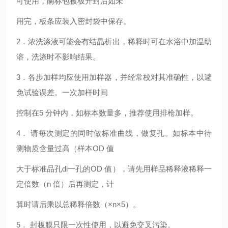
可使用，酶标包被板开封后如未
用完，板条应装入密封袋中保存。
2．浓洗涤液可能会有结晶析出，稀释时可在水浴中加温助
溶，洗涤时不影响结果。
3．各步加样均应使用加样器，并经常校对其准确性，以避
免试验误差。一次加样时间
控制在5 分钟内，如标本数量多，推荐使用排枪加样。
4． 请每次测定的同时做标准曲线，做复孔。如标本中待
测物质含量过高（样本OD 值
大于标准品孔di一孔的OD 值），请先用样品稀释液稀释一
定倍数（n 倍）后再测定，计
算时请后乘以总稀释倍数（×n×5）。
5． 封板膜只限一次性使用，以避免交叉污染。