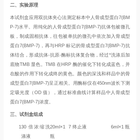
二、实验原理
本试剂盒应用双抗体夹心法测定标本中人
骨成型蛋白7(BM
P-7)
水平。用纯化的人
骨成型蛋白7(BMP-7)
抗体包被微孔
板，制成固相抗体，往包被单抗的微孔中依次加入
骨成型
蛋白7(BMP-7)
，再与HRP 标记的
骨成型蛋白7(BMP-7)
抗
体结合，形成抗体-抗原-酶标抗体复合物，经过*洗涤后加
底物TMB 显色。TMB 在HRP 酶的催化下转化成蓝色，并
在酸的作用下转化成终的黄色。颜色的深浅和样品中的
骨
成型蛋白7(BMP-7)
呈正相关。用酶标仪在450nm波长下测
定吸光度（OD 值），通过标准曲线计算样品中人
骨成型
蛋白7(BMP-7)
浓度。
三、试剂盒组成
1
30 倍浓缩洗
20ml×1
7
终止液
6ml×1 瓶
涤液
瓶