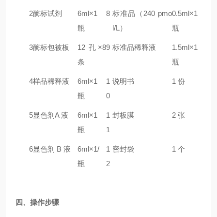
2
酶标试剂
6ml×1
8
标准品（240
pmo
0.5ml×1
瓶
l/L）
瓶
3
酶标包被板
12 孔×8
9
标准品稀释液
1.5ml×1
条
瓶
4
样品稀释液
6ml×1
1
说明书
1 份
瓶
0
5
显色剂A 液
6ml×1
1
封板膜
2 张
瓶
1
6
显色剂 B 液
6ml×1/
1
密封袋
1 个
瓶
2
四、操作步骤