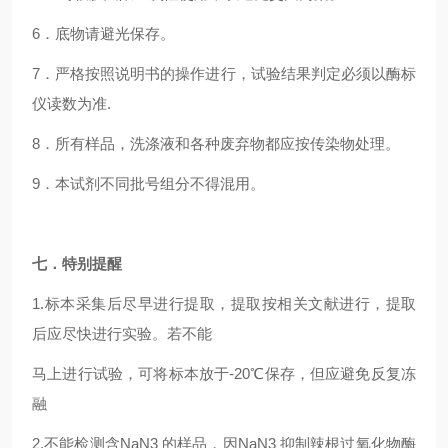
6．底物请避光保存。
7．严格按照说明书的操作进行，试验结果判定必须以酶标
仪读数为准.
8．所有样品，洗涤液和各种废弃物都应按传染物处理。
9．本试剂不同批号组分不得混用。
七．特别提醒
1.标本采集后尽早进行提取，提取按相关文献进行，提取
后应尽快进行实验。若不能
马上进行试验，可将标本放于-20℃保存，但应避免反复冻
融
2.不能检测含NaN3 的样品，因NaN3 抑制辣根过氧化物酶