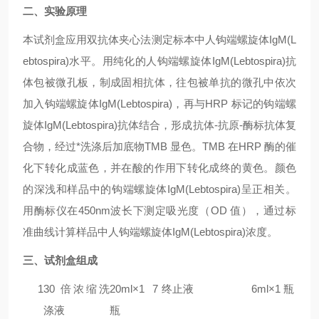
二、实验原理
本试剂盒应用双抗体夹心法测定标本中人
钩端螺旋体IgM(L
ebtospira)
水平。用纯化的人
钩端螺旋体IgM(Lebtospira)
抗
体包被微孔板，制成固相抗体，往包被单抗的微孔中依次
加入
钩端螺旋体IgM(Lebtospira)
，再与HRP 标记的
钩端螺
旋体IgM(Lebtospira)
抗体结合，形成抗体-抗原-酶标抗体复
合物，经过*洗涤后加底物TMB 显色。TMB 在HRP 酶的催
化下转化成蓝色，并在酸的作用下转化成终的黄色。颜色
的深浅和样品中的
钩端螺旋体IgM(Lebtospira)
呈正相关。
用酶标仪在450nm波长下测定吸光度（OD 值），通过标
准曲线计算样品中人
钩端螺旋体IgM(Lebtospira)
浓度。
三、试剂盒组成
1
30 倍浓缩洗
20ml×1
7
终止液
6ml×1 瓶
涤液
瓶