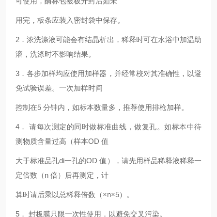
可使用，酶标包被板开封后如未
用完，板条应装入密封袋中保存。
2．浓洗涤液可能会有结晶析出，稀释时可在水浴中加温助
溶，洗涤时不影响结果。
3．各步加样均应使用加样器，并经常校对其准确性，以避
免试验误差。一次加样时间
控制在5 分钟内，如标本数量多，推荐使用排枪加样。
4． 请每次测定的同时做标准曲线，做复孔。如标本中待
测物质含量过高（样本OD 值
大于标准品孔di一孔的OD 值），请先用样品稀释液稀释一
定倍数（n 倍）后再测定，计
算时请后乘以总稀释倍数（×n×5）。
5． 封板膜只限一次性使用，以避免交叉污染。