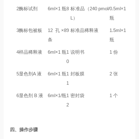
2
酶标试剂
6ml×1 瓶
8
标准品（240
pmol/
0.5ml×1
L）
瓶
3
酶标包被板
12 孔×8
9
标准品稀释液
1.5ml×1
条
瓶
4
样品稀释液
6ml×1 瓶
1
说明书
1 份
0
5
显色剂A 液
6ml×1 瓶
1
封板膜
2 张
1
6
显色剂 B 液
6ml×1/瓶
1
密封袋
1 个
2
四、操作步骤