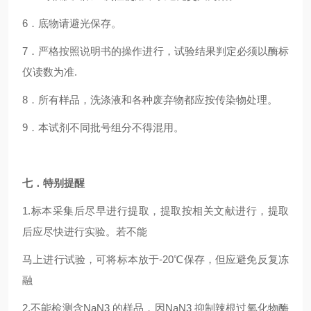
6．底物请避光保存。
7．严格按照说明书的操作进行，试验结果判定必须以酶标
仪读数为准.
8．所有样品，洗涤液和各种废弃物都应按传染物处理。
9．本试剂不同批号组分不得混用。
七．特别提醒
1.标本采集后尽早进行提取，提取按相关文献进行，提取
后应尽快进行实验。若不能
马上进行试验，可将标本放于-20℃保存，但应避免反复冻
融
2.不能检测含NaN3 的样品，因NaN3 抑制辣根过氧化物酶