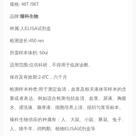
规格: 48T /96T
品牌:
臻科生物
种属:人ELISA试剂盒
检测波长:450 nm
所需样本体积: 50ul
适用范围:仅供科研，不得用于临床诊断。
保存及有效期:2-8℃，六个月
检测样本种类:用于测定血清，血浆及相关液体等样本的含
量或者表达。例如适合检测包括血清、血浆、尿液、胸腹
水、灌洗液、脑脊液、细胞培养上清、组织匀浆等标本。
臻科生物供应的种属有：人、大鼠、小鼠、豚鼠、兔子、
人、猪牛羊、鸡鸭鹅、植物ELISA试剂盒等