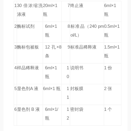
1
30 倍浓缩洗
20ml×1
7
终止液
6ml×1
涤液
瓶
瓶
2
酶标试剂
6ml×1
8
标准品（240
pm
0.5ml×1
瓶
ol/L）
瓶
3
酶标包被板
12 孔×8
9
标准品稀释液
1.5ml×1
条
瓶
4
样品稀释液
6ml×1
1
说明书
1 份
瓶
0
5
显色剂A 液
6ml×1 瓶
1
封板膜
2 张
1
6
显色剂 B 液
6ml×1/
1
密封袋
1 个
瓶
2