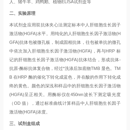
人、猪牛羊、鸡鸭鹅、植物ELISA试剂盒等
二、实验原理
本试剂盒应用双抗体夹心法测定标本中人
肝细胞生长因子
激活物(HGFA)
水平。用纯化的人
肝细胞生长因子激活物(H
GFA)
抗体包被微孔板，制成固相抗体，往包被单抗的微孔
中依次加入
肝细胞生长因子激活物(HGFA)
，再与HRP 标
记的
肝细胞生长因子激活物(HGFA)
抗体结合，形成抗体-
抗原-酶标抗体复合物，经过*洗涤后加底物TMB 显色。TM
B 在HRP 酶的催化下转化成蓝色，并在酸的作用下转化成
终的黄色。颜色的深浅和样品中的
肝细胞生长因子激活物
(HGFA)
呈正相关。用酶标仪在450nm波长下测定吸光度
（OD 值），通过标准曲线计算样品中人
肝细胞生长因子
激活物(HGFA)
浓度。
三、试剂盒组成