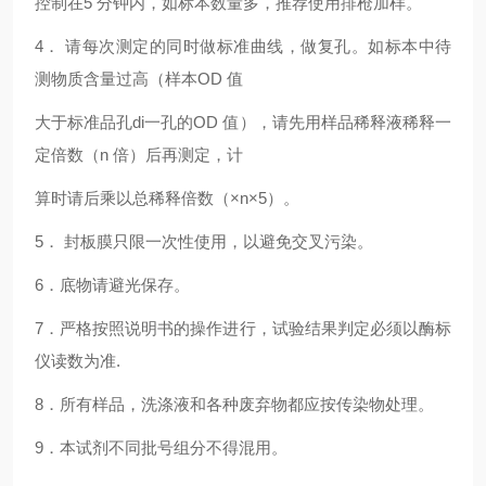
控制在5 分钟内，如标本数量多，推荐使用排枪加样。
4． 请每次测定的同时做标准曲线，做复孔。如标本中待
测物质含量过高（样本OD 值
大于标准品孔di一孔的OD 值），请先用样品稀释液稀释一
定倍数（n 倍）后再测定，计
算时请后乘以总稀释倍数（×n×5）。
5． 封板膜只限一次性使用，以避免交叉污染。
6．底物请避光保存。
7．严格按照说明书的操作进行，试验结果判定必须以酶标
仪读数为准.
8．所有样品，洗涤液和各种废弃物都应按传染物处理。
9．本试剂不同批号组分不得混用。