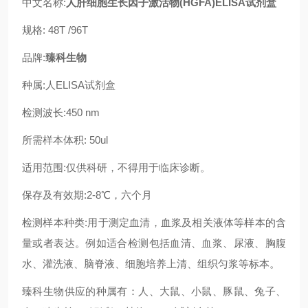
中文名称:
人肝细胞生长因子激活物(HGFA)ELISA试剂盒
规格: 48T /96T
品牌:
臻科生物
种属:人ELISA试剂盒
检测波长:450 nm
所需样本体积: 50ul
适用范围:仅供科研，不得用于临床诊断。
保存及有效期:2-8℃，六个月
检测样本种类:用于测定血清，血浆及相关液体等样本的含
量或者表达。例如适合检测包括血清、血浆、尿液、胸腹
水、灌洗液、脑脊液、细胞培养上清、组织匀浆等标本。
臻科生物供应的种属有：人、大鼠、小鼠、豚鼠、兔子、