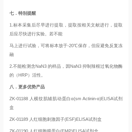
七．特别提醒
1.标本采集后尽早进行提取，提取按相关文献进行，提取
后应尽快进行实验。若不能
马上进行试验，可将标本放于-20℃保存，但应避免反复冻
融
2.不能检测含NaN3 的样品，因NaN3 抑制辣根过氧化物酶
的（HRP）活性。
八．更多优势产品
ZK-01188
人横纹肌辅肌动蛋白α(sm Actinin-α)ELISA试剂
盒
ZK-01189
人红细胞刺激因子(ESF)ELISA试剂盒
ZK-01190
人红细胞膜蛋白(EMP)ELISA试剂盒