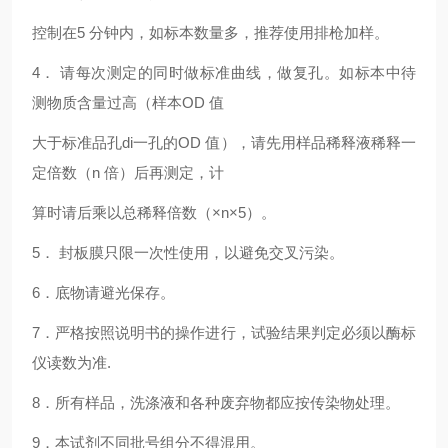
控制在5 分钟内，如标本数量多，推荐使用排枪加样。
4． 请每次测定的同时做标准曲线，
做复孔。如标本中待
测物质含量过高（样本OD 值
大于标准品孔
di一
孔的OD 值），请先用样品稀释液稀释一
定倍数（n 倍）后再测定，计
算时请后乘以总稀释倍数（×n×5）。
5． 封板膜只限一次性使用，以避免交叉污染。
6．底物请避光保存。
7．严格按照说明书的操作进行，试验结果判定必须以酶标
仪读数为准.
8．所有样品，洗涤液和各种废弃物都应按传染物处理。
9．本试剂不同批号组分不得混用。