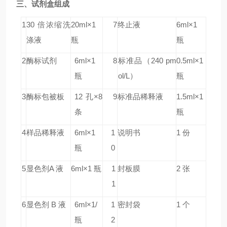
三、试剂盒组成
1
30 倍浓缩洗
20ml×1
7
终止液
6ml×1
涤液
瓶
瓶
2
酶标试剂
6ml×1
8
标准品
（240
pm
0.5ml×1
瓶
ol/L）
瓶
3
酶标包被板
12 孔×8
9
标准品稀释液
1.5ml×1
条
瓶
4
样品稀释液
6ml×1
1
说明书
1 份
瓶
0
5
显色剂A 液
6ml×1 瓶
1
封板膜
2 张
1
6
显色剂 B 液
6ml×1/
1
密封袋
1 个
瓶
2