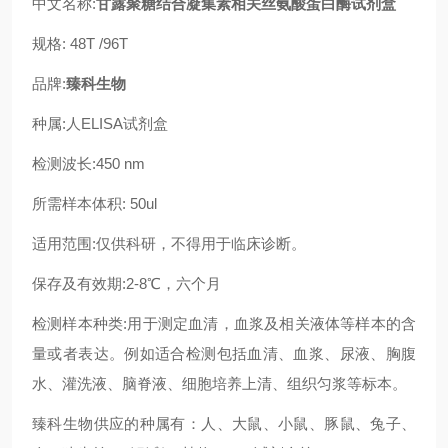
中文名称:
甘露聚糖结合凝集素相关丝氨酸蛋白酶试剂盒
规格:
48T /96T
品牌:
臻科生物
种属:
人
ELISA试剂盒
检测波长:450 nm
所需样本体积:
50ul
适用范围:仅供科研
，
不得用于临床诊断。
保存及有效期:2-8℃，六个月
检测
样本种类
:用于测定血清，血浆及相关液体等样本
的含
量或者表达
。例如适合检测包括血清、血浆、尿液、胸腹
水、灌洗液、脑脊液、细胞培养上清、组织匀浆等标本。
臻科生物
供应的种属有：
人
、大鼠、小鼠、豚鼠、兔子、