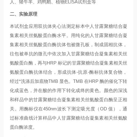
人、
猪牛羊、鸡鸭
鹅
、植物ELISA试剂盒
等
二、
实验原理
本试剂盒应用双抗体夹心法测定标本中
人甘露聚糖结合凝
集素相关丝氨酸蛋白酶
水平。用纯化的
人甘露聚糖结合凝
集素相关丝氨酸蛋白酶
抗体包被微孔板，制成固相抗体，
往包被单抗的微孔中依次加入
甘露聚糖结合凝集素相关丝
氨酸蛋白酶
，再与HRP 标记的
甘露聚糖结合凝集素相关丝
氨酸蛋白酶
抗体结合，形成抗体-抗原-酶标抗体复合物，
经过*洗涤后加底物TMB 显色。TMB 在HRP 酶的催化下转
化成蓝色，并在酸的作用下转化成终的黄色。颜色的深浅
和样品中的
甘露聚糖结合凝集素相关丝氨酸蛋白酶
呈正相
关。用酶标仪在450nm波长下测定吸光度（OD 值），通
过标准曲线计算样品中
人甘露聚糖结合凝集素相关丝氨酸
蛋白酶
浓度。