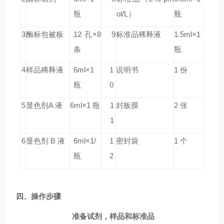
瓶
ol/L）
瓶
3
酶标包被板
12 孔×8
9
标准品稀释液
1.5ml×1
条
瓶
4
样品稀释液
6ml×1
1
说明书
1 份
瓶
0
5
显色剂A 液
6ml×1 瓶
1
封板膜
2 张
1
6
显色剂 B 液
6ml×1/
1
密封袋
1 个
瓶
2
四、
操作
步骤
准备试剂，样品和标准品