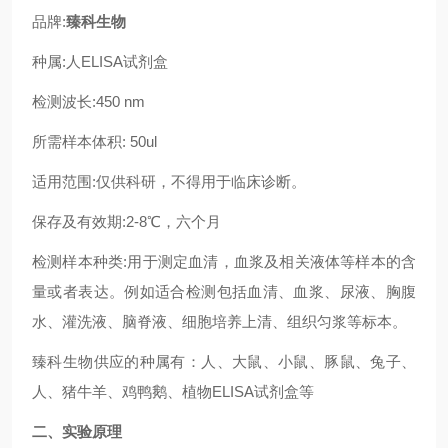
品牌:
臻科生物
种属:
人
ELISA试剂盒
检测波长:450 nm
所需样本体积:
50ul
适用范围:仅供科研
，
不得用于临床诊断。
保存及有效期:2-8℃，六个月
检测
样本种类
:用于测定血清，血浆及相关液体等样本
的含
量或者表达
。例如适合检测包括血清、血浆、尿液、胸腹
水、灌洗液、脑脊液、细胞培养上清、组织匀浆等标本。
臻科生物
供应的种属有：
人
、大鼠、小鼠、豚鼠、兔子、
人、
猪牛羊、鸡鸭
鹅
、植物ELISA试剂盒
等
二、
实验原理