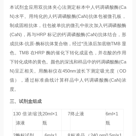
本试剂盒应用双抗体夹心法测定标本中
人钙调磷酸酶(Ca
N)
水平。用纯化的
人钙调磷酸酶(CaN)
抗体包被微孔板，
制成固相抗体，往包被单抗的微孔中依次加入
钙调磷酸酶
(CaN)
，再与HRP 标记的
钙调磷酸酶(CaN)
抗体结合，形
成抗体-抗原-酶标抗体复合物，经过*洗涤后加底物TMB 显
色。TMB 在HRP 酶的催化下转化成蓝色，并在酸的作用
下转化成终的黄色。颜色的深浅和样品中的
钙调磷酸酶(Ca
N)
呈正相关。用酶标仪在450nm波长下测定吸光度（OD
值），通过标准曲线计算样品中
人钙调磷酸酶(CaN)
浓
度。
三、试剂盒组成
1
30 倍浓缩洗
20ml×1
7
终止液
6ml×1
涤液
瓶
瓶
2
酶标试剂
6ml×1
8
标准品
（240
pm
0.5ml×1