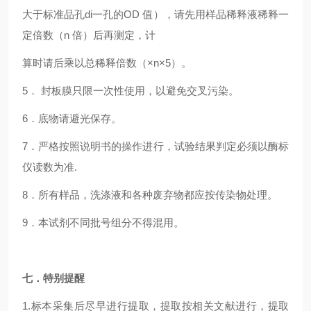
大于标准品孔
di一
孔的OD 值），请先用样品稀释液稀释一
定倍数（n 倍）后再测定，计
算时请后乘以总稀释倍数（×n×5）。
5． 封板膜只限一次性使用，以避免交叉污染。
6．底物请避光保存。
7．严格按照说明书的操作进行，试验结果判定必须以酶标
仪读数为准.
8．所有样品，洗涤液和各种废弃物都应按传染物处理。
9．本试剂不同批号组分不得混用。
七．特别提醒
1.
标本采集后尽早进行提取，提取按相关文献进行，提取