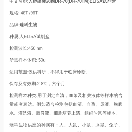
中文名称:
人肺癌标志物DR-70(DR-70TM)ELISA试剂盒
规格:
48T /96T
品牌:
臻科生物
种属:
人
ELISA试剂盒
检测波长:450 nm
所需样本体积:
50ul
适用范围:仅供科研
，
不得用于临床诊断。
保存及有效期:2-8℃，六个月
检测
样本种类
:用于测定血清，血浆及相关液体等样本
的含
量或者表达
。例如适合检测包括血清、血浆、尿液、胸腹
水、灌洗液、脑脊液、细胞培养上清、组织匀浆等标本。
臻科生物
供应的种属有：
人
、大鼠、小鼠、豚鼠、兔子、