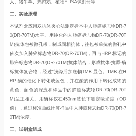
人、
猪牛羊、鸡鸭
鹅
、植物ELISA试剂盒
等
二、
实验原理
本试剂盒应用双抗体夹心法测定标本中
人肺癌标志物DR-7
0(DR-70TM)
水平。用纯化的
人肺癌标志物DR-70(DR-70T
M)
抗体包被微孔板，制成固相抗体，往包被单抗的微孔中
依次加入
肺癌标志物DR-70(DR-70TM)
，再与HRP 标记的
肺癌标志物DR-70(DR-70TM)
抗体结合，形成抗体-抗原-酶
标抗体复合物，经过*洗涤后加底物TMB 显色。TMB 在H
RP 酶的催化下转化成蓝色，并在酸的作用下转化成终的
黄色。颜色的深浅和样品中的
肺癌标志物DR-70(DR-70T
M)
呈正相关。用酶标仪在450nm波长下测定吸光度（OD
值），通过标准曲线计算样品中
人肺癌标志物DR-70(DR-7
0TM)
浓度。
三、试剂盒组成