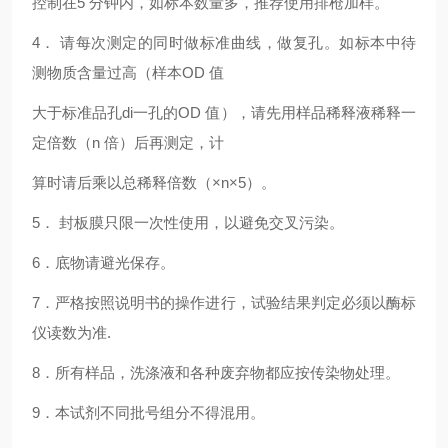
控制在5 分钟内，如标本数量多，推荐使用排枪加样。
4． 请每次测定的同时做标准曲线，
做复孔。如标本中待
测物质含量过高（样本OD 值
大于标准品孔
di一
孔的OD 值），请先用样品稀释液稀释一
定倍数（n 倍）后再测定，计
算时请后乘以总稀释倍数（×n×5）。
5． 封板膜只限一次性使用，以避免交叉污染。
6．底物请避光保存。
7．严格按照说明书的操作进行，试验结果判定必须以酶标
仪读数为准.
8．所有样品，洗涤液和各种废弃物都应按传染物处理。
9．本试剂不同批号组分不得混用。