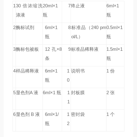
1
30 倍浓缩洗
20ml×1
7
终止液
6ml×1
涤液
瓶
瓶
2
酶标试剂
6ml×1
8
标准品
（240
pm
0.5ml×1
瓶
ol/L）
瓶
3
酶标包被板
12 孔×8
9
标准品稀释液
1.5ml×1
条
瓶
4
样品稀释液
6ml×1
1
说明书
1 份
瓶
0
5
显色剂A 液
6ml×1 瓶
1
封板膜
2 张
1
6
显色剂 B 液
6ml×1/
1
密封袋
1 个
瓶
2