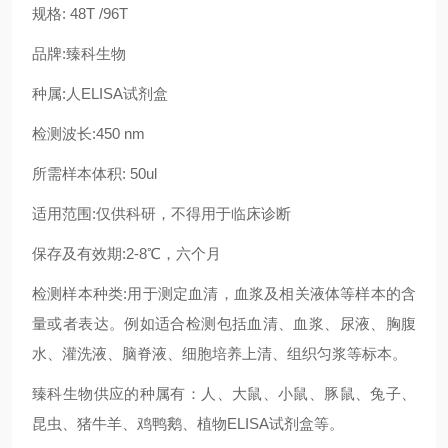
规格: 48T /96T
品牌:臻科生物
种属:人ELISA试剂盒
检测波长:450 nm
所需样本体积: 50ul
适用范围:仅供科研，不得用于临床诊断
保存及有效期:2-8℃，六个月
检测样本种类:用于测定血清，血浆及相关液体等样本的含
量或者表达。例如适合检测包括血清、血浆、尿液、胸腹
水、灌洗液、脑脊液、细胞培养上清、组织匀浆等标本。
臻科生物供应的种属有：人、大鼠、小鼠、豚鼠、兔子、
昆虫、猪牛羊、鸡鸭鹅、植物ELISA试剂盒等。