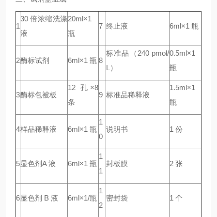
30 倍浓缩洗涤
20ml×1
1
7
终止液
6ml×1 瓶
液
瓶
标准品（240 pmol/
0.5ml×1
2
酶标试剂
6ml×1 瓶
8
L）
瓶
12 孔×8
1.5ml×1
3
酶标包被板
9
标准品稀释液
条
瓶
1
4
样品稀释液
6ml×1 瓶
说明书
1 份
0
1
5
显色剂A 液
6ml×1 瓶
封板膜
2 张
1
1
6
显色剂 B 液
6ml×1/瓶
密封袋
1 个
2