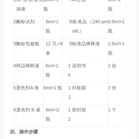
涤液
瓶
瓶
2
酶标试剂
6ml×1
8
标准品
（240
pm
0.5ml×1
瓶
ol/L）
瓶
3
酶标包被板
12 孔×8
9
标准品稀释液
1.5ml×1
条
瓶
4
样品稀释液
6ml×1
1
说明书
1 份
瓶
0
5
显色剂A 液
6ml×1 瓶
1
封板膜
2 张
1
6
显色剂 B 液
6ml×1/
1
密封袋
1 个
瓶
2
四、
操作
步骤