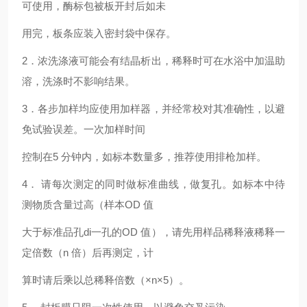
可使用，酶标包被板开封后如未
用完，板条应装入密封袋中保存。
2．浓洗涤液可能会有结晶析出，稀释时可在水浴中加温助
溶，洗涤时不影响结果。
3．各步加样均应使用加样器，并经常校对其准确性，以避
免试验误差。一次加样时间
控制在5 分钟内，如标本数量多，推荐使用排枪加样。
4． 请每次测定的同时做标准曲线，
做复孔。如标本中待
测物质含量过高（样本OD 值
大于标准品孔
di一
孔的OD 值），请先用样品稀释液稀释一
定倍数（n 倍）后再测定，计
算时请后乘以总稀释倍数（×n×5）。