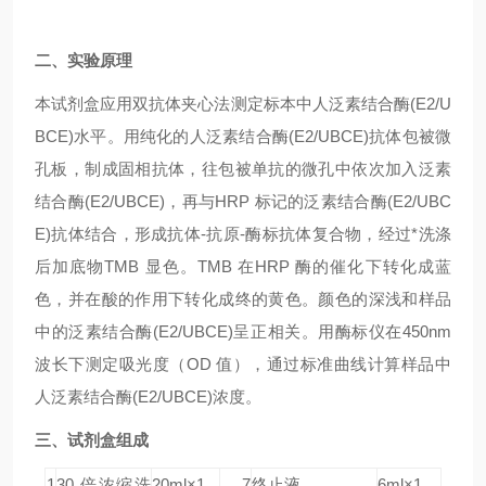
二、
实验原理
本试剂盒应用双抗体夹心法测定标本中
人
泛素结合酶(E2/U
BCE)
水平。用纯化的
人
泛素结合酶(E2/UBCE)
抗体包被微
孔板，制成固相抗体，往包被单抗的微孔中依次加入
泛素
结合酶(E2/UBCE)
，再与HRP 标记的
泛素结合酶(E2/UBC
E)
抗体结合，形成抗体-抗原-酶标抗体复合物，经过*洗涤
后加底物TMB 显色。TMB 在HRP 酶的催化下转化成蓝
色，并在酸的作用下转化成终的黄色。颜色的深浅和样品
中的
泛素结合酶(E2/UBCE)
呈正相关。用酶标仪在450nm
波长下测定吸光度（OD 值），通过标准曲线计算样品中
人
泛素结合酶(E2/UBCE)
浓度。
三、试剂盒组成
1
30 倍浓缩洗
20ml×1
7
终止液
6ml×1