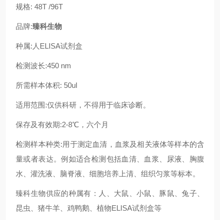
规格:
48T /96T
品牌:
臻科生物
种属:
人
ELISA试剂盒
检测波长:450 nm
所需样本体积:
50ul
适用范围:仅供科研
，
不得用于临床诊断。
保存及有效期:2-8℃，六个月
检测
样本种类
:用于测定血清，血浆及相关液体等样本
的含
量或者表达
。例如适合检测包括血清、血浆、尿液、胸腹
水、灌洗液、脑脊液、细胞培养上清、组织匀浆等标本。
臻科生物
供应的种属有：人、大鼠、小鼠、豚鼠、兔子、
昆虫、
猪牛羊、鸡鸭
鹅
、植物ELISA试剂盒
等