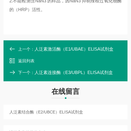
2.
不能检测含NaN3 的样品，因NaN3 抑制辣根过氧化物酶
的（HRP）活性。
人泛素激活酶（E1/UBAE）ELISA试剂盒
上一个：
返回列表
人泛素连接酶（E3/UBPL）ELISA试剂盒
下一个：
在线留言