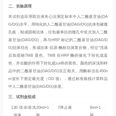
二、实验原理
本试剂盒应用双抗体夹心法测定标本中人二酰基甘油(DA
G/DG)水平。用纯化的人二酰基甘油(DAG/DG)抗体包被微
孔板，制成固相抗体，往包被单抗的微孔中依次加入二酰
基甘油(DAG/DG)，再与HRP 标记的二酰基甘油(DAG/D
G)抗体结合，形成抗体-抗原-酶标抗体复合物，经过*洗涤
后加底物TMB 显色。TMB 在HRP 酶的催化下转化成蓝
色，并在酸的作用下转化成zui终的黄色。颜色的深浅和样
品中的二酰基甘油(DAG/DG)呈正相关。用酶标仪在450n
m波长下测定吸光度（OD 值），通过标准曲线计算样品
中人二酰基甘油(DAG/DG)浓度。
三、试剂盒组成
1
30 倍浓缩洗
20ml×1
7
终止液
6ml×1
涤液
瓶
瓶