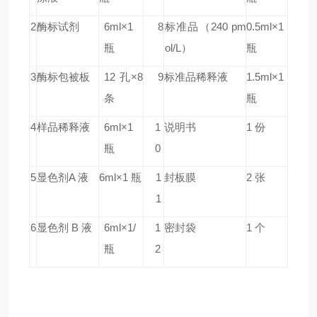
2
酶标试剂
6ml×1
8
标准品
（240 pm
0.5ml×1
瓶
ol/L）
瓶
3
酶标包被板
12 孔×8
9
标准品稀释液
1.5ml×1
条
瓶
4
样品稀释液
6ml×1
1
说明书
1 份
瓶
0
5
显色剂A 液
6ml×1 瓶
1
封板膜
2 张
1
6
显色剂 B 液
6ml×1/
1
密封袋
1 个
瓶
2