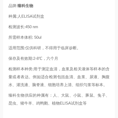
品牌:
臻科生物
种属:人ELISA试剂盒
检测波长:450 nm
所需样本体积: 50ul
适用范围:仅供科研，不得用于临床诊断。
保存及有效期:2-8℃，六个月
检测样本种类:用于测定血清，血浆及相关液体等样本的含
量或者表达。例如适合检测包括血清、血浆、尿液、胸腹
水、灌洗液、脑脊液、细胞培养上清、组织匀浆等标本。
臻科生物供应的种属有：人、大鼠、小鼠、豚鼠、兔子、
昆虫、猪牛羊、鸡鸭鹅、植物ELISA试剂盒等