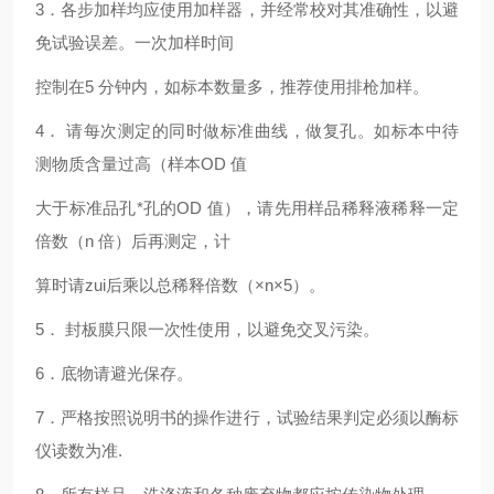
3
．各步加样均应使用加样器，并经常校对其准确性，以避
免试验误差。一次加样时间
控制在5 分钟内，如标本数量多，推荐使用排枪加样。
4
． 请每次测定的同时做标准曲线，做复孔。如标本中待
测物质含量过高（样本OD 值
大于标准品孔*孔的OD 值），请先用样品稀释液稀释一定
倍数（n 倍）后再测定，计
算时请zui后乘以总稀释倍数（×n×5）。
5
． 封板膜只限一次性使用，以避免交叉污染。
6
．底物请避光保存。
7
．严格按照说明书的操作进行，试验结果判定必须以酶标
仪读数为准.