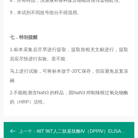
8
．所有样品，洗涤液和各种废弃物都应按传染物处理。
9
．本试剂不同批号组分不得混用。
七．特别提醒
1.
标本采集后尽早进行提取，提取按相关文献进行，提取
后应尽快进行实验。若不能
马上进行试验，可将标本放于-20℃保存，但应避免反复冻
融
2.
不能检测含NaN3 的样品，因NaN3 抑制辣根过氧化物酶
的（HRP）活性。
48T 96T人二肽基肽酶Ⅳ（DPPⅣ）ELISA定量试剂盒特异性强
上一个：