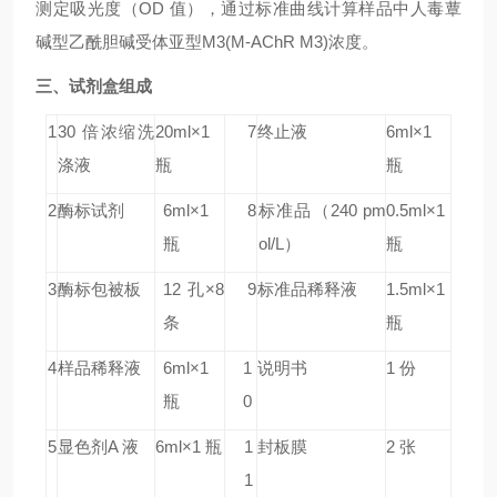
测定吸光度（OD 值），通过标准曲线计算样品中人毒蕈
碱型乙酰胆碱受体亚型M3(M-AChR M3)浓度。
三、试剂盒组成
1
30 倍浓缩洗
20ml×1
7
终止液
6ml×1
涤液
瓶
瓶
2
酶标试剂
6ml×1
8
标准品
（240 pm
0.5ml×1
瓶
ol/L）
瓶
3
酶标包被板
12 孔×8
9
标准品稀释液
1.5ml×1
条
瓶
4
样品稀释液
6ml×1
1
说明书
1 份
瓶
0
5
显色剂A 液
6ml×1 瓶
1
封板膜
2 张
1