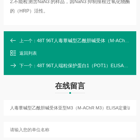
2.
不能检测含NaN3 的样品，因NaN3 抑制辣根过氧化物酶
的（HRP）活性。
48T 96T人毒蕈碱型乙酰胆碱受体（M-AChR）ELISA定量试剂盒优质厂家
上一个：
返回列表
48T 96T人端粒保护蛋白1（POT1）ELISA定量试剂盒高灵敏
下一个：
在线留言