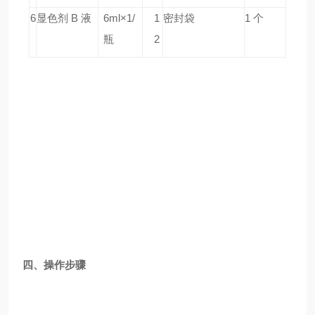
6
显色剂 B 液
6ml×1/
1
密封袋
1 个
瓶
2
四、操作步骤