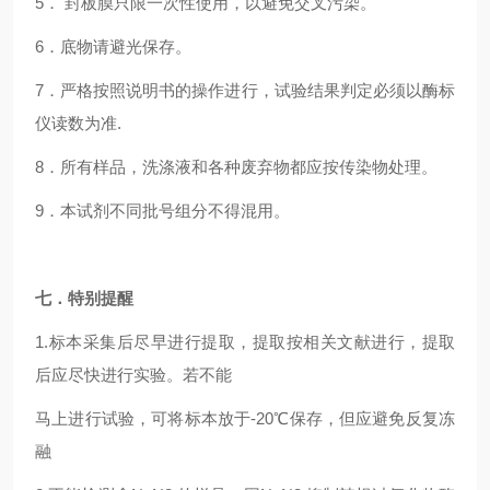
5
． 封板膜只限一次性使用，以避免交叉污染。
6
．底物请避光保存。
7
．严格按照说明书的操作进行，试验结果判定必须以酶标
仪读数为准.
8
．所有样品，洗涤液和各种废弃物都应按传染物处理。
9
．本试剂不同批号组分不得混用。
七．特别提醒
1.
标本采集后尽早进行提取，提取按相关文献进行，提取
后应尽快进行实验。若不能
马上进行试验，可将标本放于-20℃保存，但应避免反复冻
融