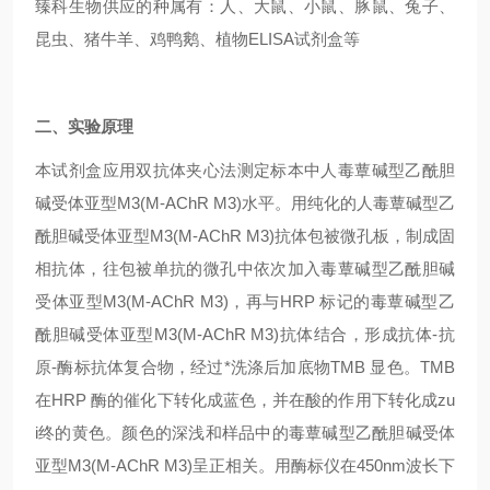
臻科生物供应的种属有：人、大鼠、小鼠、豚鼠、兔子、
昆虫、猪牛羊、鸡鸭鹅、植物ELISA试剂盒等
二、实验原理
本试剂盒应用双抗体夹心法测定标本中人毒蕈碱型乙酰胆
碱受体亚型M3(M-AChR M3)水平。用纯化的人毒蕈碱型乙
酰胆碱受体亚型M3(M-AChR M3)抗体包被微孔板，制成固
相抗体，往包被单抗的微孔中依次加入毒蕈碱型乙酰胆碱
受体亚型M3(M-AChR M3)，再与HRP 标记的毒蕈碱型乙
酰胆碱受体亚型M3(M-AChR M3)抗体结合，形成抗体-抗
原-酶标抗体复合物，经过*洗涤后加底物TMB 显色。TMB
在HRP 酶的催化下转化成蓝色，并在酸的作用下转化成zu
i终的黄色。颜色的深浅和样品中的毒蕈碱型乙酰胆碱受体
亚型M3(M-AChR M3)呈正相关。用酶标仪在450nm波长下