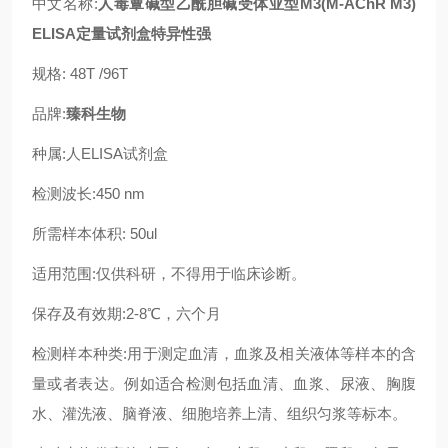
中文名称:
人毒蕈碱型乙酰胆碱受体亚型M3(M-AChR M3)
ELISA定量试剂盒特异性强
规格: 48T /96T
品牌:
臻科生物
种属:人ELISA试剂盒
检测波长:450 nm
所需样本体积: 50ul
适用范围:仅供科研，不得用于临床诊断。
保存及有效期:2-8℃，六个月
检测样本种类:用于测定血清，血浆及相关液体等样本的含
量或者表达。例如适合检测包括血清、血浆、尿液、胸腹
水、灌洗液、脑脊液、细胞培养上清、组织匀浆等标本。