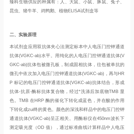
臻科生物供应的种属有：人、大鼠、小鼠、豚鼠、兔子、
昆虫、猪牛羊、鸡鸭鹅、植物ELISA试剂盒等
二、实验原理
本试剂盒应用双抗体夹心法测定标本中人电压门控钾通道
抗体(VGKC-ab)水平。用纯化的人电压门控钾通道抗体(V
GKC-ab)抗体包被微孔板，制成固相抗体，往包被单抗的
微孔中依次加入电压门控钾通道抗体(VGKC-ab)，再与HR
P 标记的电压门控钾通道抗体(VGKC-ab)抗体结合，形成
抗体-抗原-酶标抗体复合物，经过*洗涤后加底物TMB 显
色。TMB 在HRP 酶的催化下转化成蓝色，并在酸的作用
下转化成zui终的黄色。颜色的深浅和样品中的电压门控钾
通道抗体(VGKC-ab)呈正相关。用酶标仪在450nm波长下
测定吸光度（OD 值），通过标准曲线计算样品中人电压