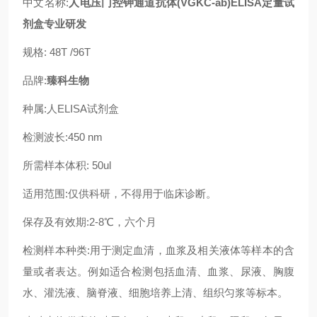
中文名称:
人电压门控钾通道抗体(VGKC-ab)ELISA定量试
剂盒专业研发
规格: 48T /96T
品牌:
臻科生物
种属:人ELISA试剂盒
检测波长:450 nm
所需样本体积: 50ul
适用范围:仅供科研，不得用于临床诊断。
保存及有效期:2-8℃，六个月
检测样本种类:用于测定血清，血浆及相关液体等样本的含
量或者表达。例如适合检测包括血清、血浆、尿液、胸腹
水、灌洗液、脑脊液、细胞培养上清、组织匀浆等标本。