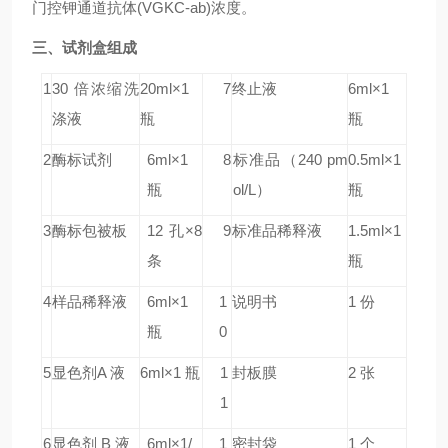
门控钾通道抗体(VGKC-ab)浓度。
三、试剂盒组成
1
30 倍浓缩洗
20ml×1
7
终止液
6ml×1
涤液
瓶
瓶
2
酶标试剂
6ml×1
8
标准品
（240 pm
0.5ml×1
瓶
ol/L）
瓶
3
酶标包被板
12 孔×8
9
标准品稀释液
1.5ml×1
条
瓶
4
样品稀释液
6ml×1
1
说明书
1 份
瓶
0
5
显色剂A 液
6ml×1 瓶
1
封板膜
2 张
1
6
显色剂 B 液
6ml×1/
1
密封袋
1 个