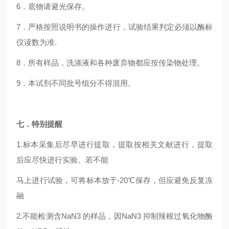
6
．底物请避光保存。
7
．严格按照说明书的操作进行，试验结果判定必须以酶标
仪读数为准.
8
．所有样品，洗涤液和各种废弃物都应按传染物处理。
9
．本试剂不同批号组分不得混用。
七．特别提醒
1.
标本采集后尽早进行提取，提取按相关文献进行，提取
后应尽快进行实验。若不能
马上进行试验，可将标本放于-20℃保存，但应避免反复冻
融
2.
不能检测含NaN3 的样品，因NaN3 抑制辣根过氧化物酶