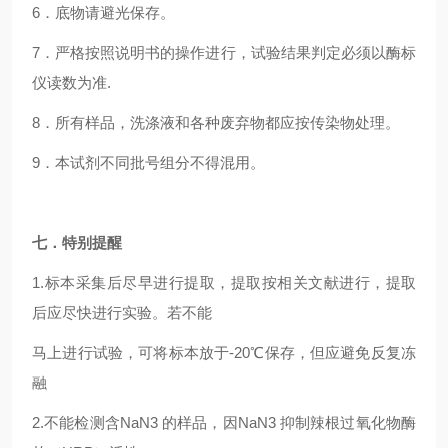
6
．底物请避光保存。
7
．严格按照说明书的操作进行，试验结果判定必须以酶标
仪读数为准.
8
．所有样品，洗涤液和各种废弃物都应按传染物处理。
9
．本试剂不同批号组分不得混用。
七．特别提醒
1.
标本采集后尽早进行提取，提取按相关文献进行，提取
后应尽快进行实验。若不能
马上进行试验，可将标本放于-20℃保存，但应避免反复冻
融
2.
不能检测含NaN3 的样品，因NaN3 抑制辣根过氧化物酶