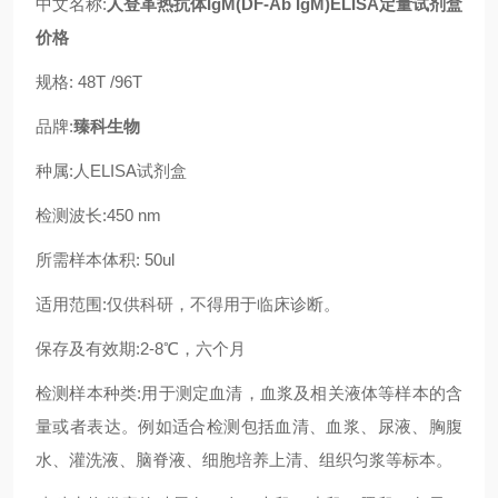
中文名称:
人登革热抗体IgM(DF-Ab IgM)ELISA定量试剂盒
价格
规格: 48T /96T
品牌:
臻科生物
种属:人ELISA试剂盒
检测波长:450 nm
所需样本体积: 50ul
适用范围:仅供科研，不得用于临床诊断。
保存及有效期:2-8℃，六个月
检测样本种类:用于测定血清，血浆及相关液体等样本的含
量或者表达。例如适合检测包括血清、血浆、尿液、胸腹
水、灌洗液、脑脊液、细胞培养上清、组织匀浆等标本。