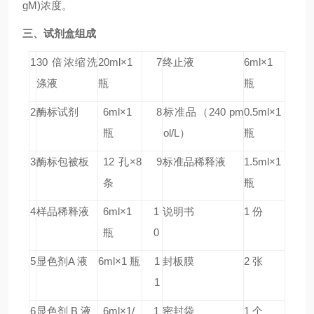
gM)浓度。
三、试剂盒组成
1
30 倍浓缩洗
20ml×1
7
终止液
6ml×1
涤液
瓶
瓶
2
酶标试剂
6ml×1
8
标准品
（240 pm
0.5ml×1
瓶
ol/L）
瓶
3
酶标包被板
12 孔×8
9
标准品稀释液
1.5ml×1
条
瓶
4
样品稀释液
6ml×1
1
说明书
1 份
瓶
0
5
显色剂A 液
6ml×1 瓶
1
封板膜
2 张
1
6
显色剂 B 液
6ml×1/
1
密封袋
1 个