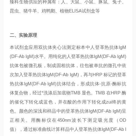
臻科生物供应的种属有：人、大鼠、小鼠、豚鼠、兔子、
昆虫、猪牛羊、鸡鸭鹅、植物ELISA试剂盒等
二、实验原理
本试剂盒应用双抗体夹心法测定标本中人登革热抗体IgM
(DF-Ab IgM)水平。用纯化的人登革热抗体IgM(DF-Ab IgM)
抗体包被微孔板，制成固相抗体，往包被单抗的微孔中依
次加入登革热抗体IgM(DF-Ab IgM)，再与HRP 标记的登革
热抗体IgM(DF-Ab IgM)抗体结合，形成抗体-抗原-酶标抗
体复合物，经过*洗涤后加底物TMB 显色。TMB 在HRP 酶
的催化下转化成蓝色，并在酸的作用下转化成zui终的黄
色。颜色的深浅和样品中的登革热抗体IgM(DF-Ab IgM)呈
正相关。用酶标仪在450nm波长下测定吸光度（OD
值），通过标准曲线计算样品中人登革热抗体IgM(DF-Ab I