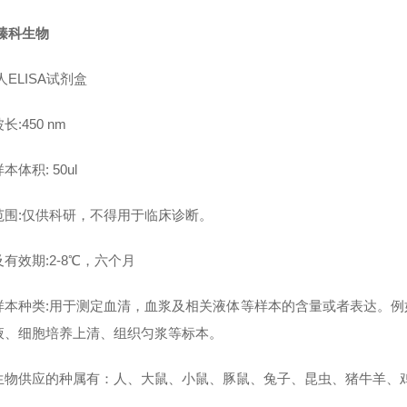
臻科生物
人ELISA试剂盒
长:450 nm
本体积: 50ul
范围:仅供科研，不得用于临床诊断。
有效期:2-8℃，六个月
样本种类:用于测定血清，血浆及相关液体等样本的含量或者表达。
液、细胞培养上清、组织匀浆等标本。
生物供应的种属有：人、大鼠、小鼠、豚鼠、兔子、昆虫、猪牛羊、鸡鸭