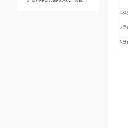
4
样
5
显
6
显