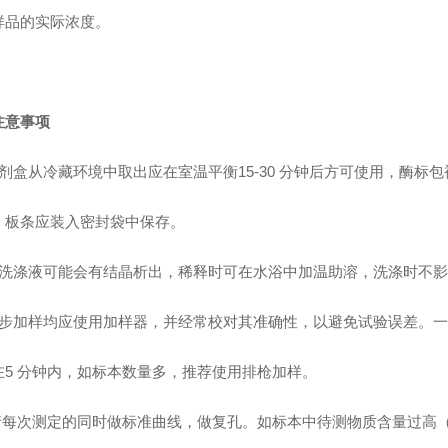
样品的实际浓度。
注意事项
剂盒从冷藏环境中取出应在室温平衡15-30 分钟后方可使用，酶标
，板条应装入密封袋中保存。
洗涤液可能会有结晶析出，稀释时可在水浴中加温助溶，洗涤时不影
步加样均应使用加样器，并经常校对其准确性，以避免试验误差。一
在5 分钟内，如标本数量多，推荐使用排枪加样。
请每次测定的同时做标准曲线，做复孔。如标本中待测物质含量过高（