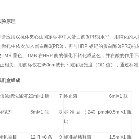
实验原理
剂盒应用双抗体夹心法测定标本中人蛋白酶3(PR3)水平。用纯化的人
微孔中依次加入蛋白酶3(PR3)，再与HRP 标记的蛋白酶3(PR3
TMB 显色。TMB 在HRP 酶的催化下转化成蓝色，并在酸的作用
呈正相关。用酶标仪在450nm波长下测定吸光度（OD 值），通过标准
试剂盒组成
0 倍浓缩洗涤液
20ml×1 瓶
7
终止液
6ml×1 瓶
标试剂
6ml×1 瓶
8
标准品
（240 pmol/
0.5ml×1 瓶
L）
标包被板
12 孔×8 条
9
标准品稀释液
1.5ml×1 瓶