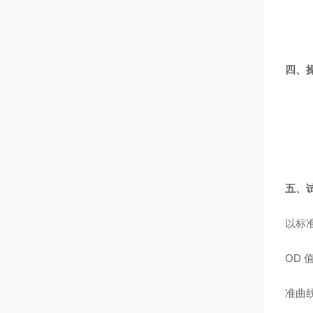
四、
五、
以标
OD
准曲