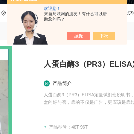
欢迎您！
当前位置：
首页
产品中心
ELISA试剂盒
人ELISA试
来自局域网的朋友！有什么可以帮
助您的吗？
人蛋白酶3（PR3）ELI
产品简介
人蛋白酶3（PR3）ELISA定量试剂盒说
盒的好与否，靠的不仅是广告，更应该是靠过
科生物所销售的全部ELISA试剂盒，全程
赢。
产品型号：48T 96T