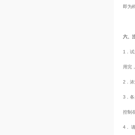
即为
六、
1
．试
用完
2
．浓
3
．各
控制
4
． 