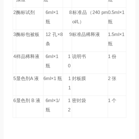
2
酶标试剂
6ml×1
8
标准品
（240 pm
0.5ml×1
瓶
ol/L）
瓶
3
酶标包被板
12 孔×8
9
标准品稀释液
1.5ml×1
条
瓶
4
样品稀释液
6ml×1
1
说明书
1 份
瓶
0
5
显色剂A 液
6ml×1 瓶
1
封板膜
2 张
1
6
显色剂 B 液
6ml×1/
1
密封袋
1 个
瓶
2