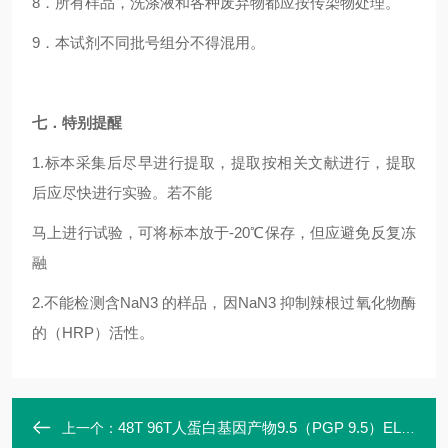
8
．所有样品，洗涤液和各种废弃物都应按传染物处理。
9
．本试剂不同批号组分不得混用。
七．特别提醒
1.
标本采集后尽早进行提取，提取按相关文献进行，提取
后应尽快进行实验。若不能
马上进行试验，可将标本放于-20℃保存，但应避免反复冻
融
2.
不能检测含NaN3 的样品，因NaN3 抑制辣根过氧化物酶
的（HRP）活性。
48T 96T人蛋白基因产物9.5（PGP 9.5）ELISA定量试剂盒高灵敏
上一个：