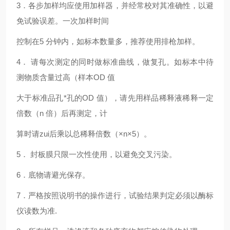
3
．各步加样均应使用加样器，并经常校对其准确性，以避
免试验误差。一次加样时间
控制在5 分钟内，如标本数量多，推荐使用排枪加样。
4
． 请每次测定的同时做标准曲线，做复孔。如标本中待
测物质含量过高（样本OD 值
大于标准品孔*孔的OD 值），请先用样品稀释液稀释一定
倍数（n 倍）后再测定，计
算时请zui后乘以总稀释倍数（×n×5）。
5
． 封板膜只限一次性使用，以避免交叉污染。
6
．底物请避光保存。
7
．严格按照说明书的操作进行，试验结果判定必须以酶标
仪读数为准.