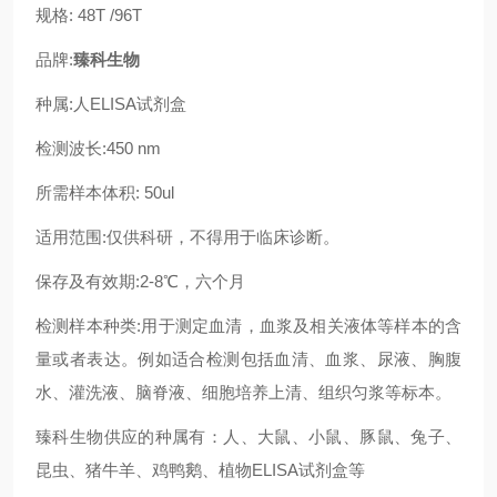
规格: 48T /96T
品牌:
臻科生物
种属:人ELISA试剂盒
检测波长:450 nm
所需样本体积: 50ul
适用范围:仅供科研，不得用于临床诊断。
保存及有效期:2-8℃，六个月
检测样本种类:用于测定血清，血浆及相关液体等样本的含
量或者表达。例如适合检测包括血清、血浆、尿液、胸腹
水、灌洗液、脑脊液、细胞培养上清、组织匀浆等标本。
臻科生物供应的种属有：人、大鼠、小鼠、豚鼠、兔子、
昆虫、猪牛羊、鸡鸭鹅、植物ELISA试剂盒等