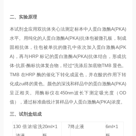
二、实验原理
本试剂盒应用双抗体夹心法测定标本中人蛋白激酶A(PKA)
水平。用纯化的人蛋白激酶A(PKA)抗体包被微孔板，制成
固相抗体，往包被单抗的微孔中依次加入蛋白激酶A(PK
A)，再与HRP 标记的蛋白激酶A(PKA)抗体结合，形成抗
体-抗原-酶标抗体复合物，经过*洗涤后加底物TMB 显色。
TMB 在HRP 酶的催化下转化成蓝色，并在酸的作用下转
化成zui终的黄色。颜色的深浅和样品中的蛋白激酶A(PKA)
呈正相关。用酶标仪在450nm波长下测定吸光度（OD
值），通过标准曲线计算样品中人蛋白激酶A(PKA)浓度。
三、试剂盒组成
1
30 倍浓缩洗
20ml×1
7
终止液
6ml×1
涤液
瓶
瓶