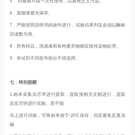
5
． 封板膜只限一次性使用，以避免交叉污染。
6
．底物请避光保存。
7
．严格按照说明书的操作进行，试验结果判定必须以酶标
仪读数为准.
8
．所有样品，洗涤液和各种废弃物都应按传染物处理。
9
．本试剂不同批号组分不得混用。
七．特别提醒
1.
标本采集后尽早进行提取，提取按相关文献进行，提取
后应尽快进行实验。若不能
马上进行试验，可将标本放于-20℃保存，但应避免反复冻
融