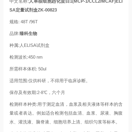
中文名称:
人单核细胞趋化蛋白1(MCP-1/CCL2/MCAF)ELI
SA定量试剂盒ZK-00823
规格: 48T /96T
品牌:
臻科生物
种属:人ELISA试剂盒
检测波长:450 nm
所需样本体积: 50ul
适用范围:仅供科研，不得用于临床诊断。
保存及有效期:2-8℃，六个月
检测样本种类:用于测定血清，血浆及相关液体等样本的含
量或者表达。例如适合检测包括血清、血浆、尿液、胸腹
水、灌洗液、脑脊液、细胞培养上清、组织匀浆等标本。