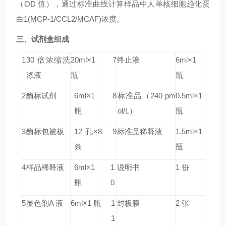
（OD 值），通过标准曲线计算样品中人单核细胞趋化蛋
白1(MCP-1/CCL2/MCAF)浓度。
三、试剂盒组成
1
30 倍浓缩洗
20ml×1
7
终止液
6ml×1
涤液
瓶
瓶
2
酶标试剂
6ml×1
8
标准品
（240 pm
0.5ml×1
瓶
ol/L）
瓶
3
酶标包被板
12 孔×8
9
标准品稀释液
1.5ml×1
条
瓶
4
样品稀释液
6ml×1
1
说明书
1 份
瓶
0
5
显色剂A 液
6ml×1 瓶
1
封板膜
2 张
1