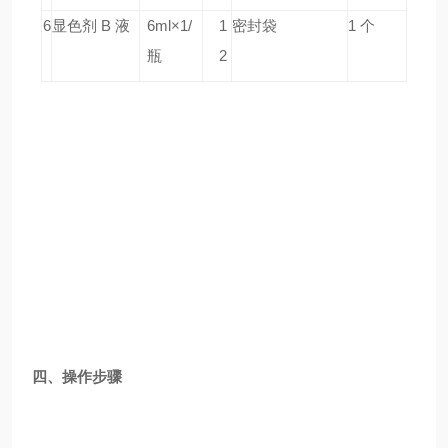
6
显色剂 B 液
6ml×1/
1
密封袋
1 个
瓶
2
四、操作步骤