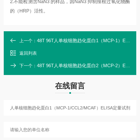
2.
不能检测含NaN3 的样品，因NaN3 抑制辣根过氧化物酶
的（HRP）活性。
48T 96T人单核细胞趋化蛋白1（MCP-1）ELISA定量试剂盒ZK-00822
上一个：
返回列表
48T 96T人单核细胞趋化蛋白2（MCP-2）ELISA定量试剂盒专业研发
下一个：
在线留言