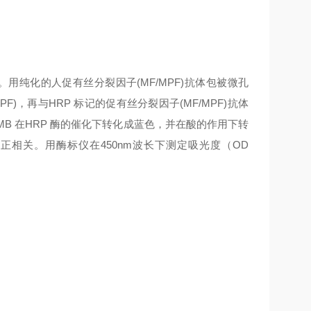
。用纯化的人促有丝分裂因子(MF/MPF)抗体包被微孔
)，再与HRP 标记的促有丝分裂因子(MF/MPF)抗体
MB 在HRP 酶的催化下转化成蓝色，并在酸的作用下转
呈正相关。用酶标仪在450nm波长下测定吸光度（OD