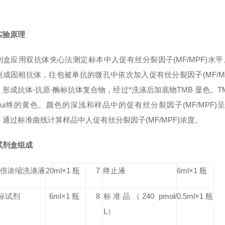
实验原理
剂盒应用双抗体夹心法测定标本中人促有丝分裂因子(MF/MPF)水平
成固相抗体，往包被单抗的微孔中依次加入促有丝分裂因子(MF/MPF
形成抗体-抗原-酶标抗体复合物，经过*洗涤后加底物TMB 显色。T
zui终的黄色。颜色的深浅和样品中的促有丝分裂因子(MF/MPF)
通过标准曲线计算样品中人促有丝分裂因子(MF/MPF)浓度。
试剂盒组成
0 倍浓缩洗涤液
20ml×1 瓶
7
终止液
6ml×1 瓶
标试剂
6ml×1 瓶
8
标准品
（240 pmol/
0.5ml×1 瓶
L）