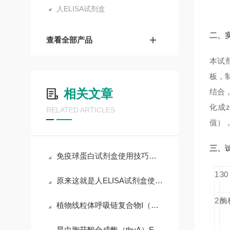
人ELISA试剂盒
二、
查看全部产品
本试
板，制
相关文章
结合，
化成
RELATED ARTICLES
值），
三、
免疫球蛋白试剂盒使用技巧和要求
1
3
原来这就是人ELISA试剂盒使用时需要遵守的规范
2
酶
植物线粒体呼吸链复合物I（MRCC I）ELISA试剂盒
昆虫胸苷酸合成酶（thyA）ELISA试剂盒课题研究