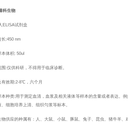
臻科生物
人ELISA试剂盒
长:450 nm
本体积: 50ul
范围:仅供科研，不得用于临床诊断。
有效期:2-8℃，六个月
样本种类:用于测定血清，血浆及相关液体等样本的含量或者表达。
液、细胞培养上清、组织匀浆等标本。
生物供应的种属有：人、大鼠、小鼠、豚鼠、兔子、昆虫、猪牛羊、鸡鸭