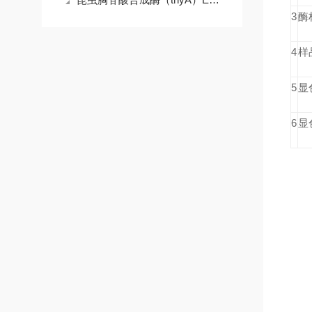
3
酶
4
样
5
显
6
显