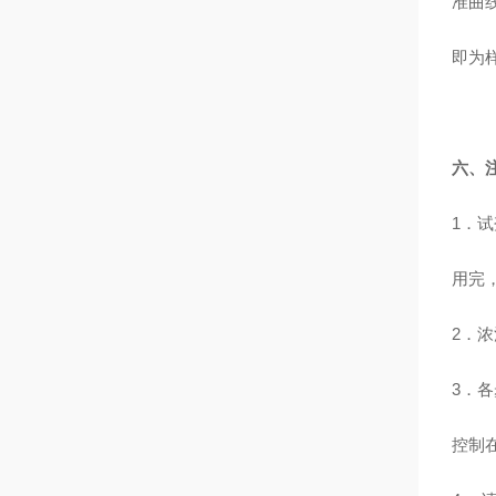
准曲
即为
六、
1
．试
用完
2
．浓
3
．各
控制