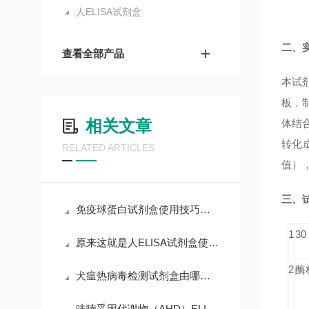
人ELISA试剂盒
二、
查看全部产品
本试
板，制
相关文章
体结合
转化
RELATED ARTICLES
值）
三、
免疫球蛋白试剂盒使用技巧和要求
1
3
原来这就是人ELISA试剂盒使用时需要遵守的规范
2
酶
犬瘟热病毒检测试剂盒由哪些部分组成？
呋喃妥因代谢物（AHD）ELISA试剂盒使用所需注意的事项