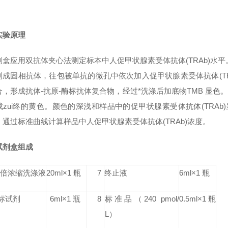
实验原理
剂盒应用双抗体夹心法测定标本中人促甲状腺素受体抗体(TRAb)水平
成固相抗体，往包被单抗的微孔中依次加入促甲状腺素受体抗体(TRAb
，形成抗体-抗原-酶标抗体复合物，经过*洗涤后加底物TMB 显色。
成zui终的黄色。颜色的深浅和样品中的促甲状腺素受体抗体(TRAb
，通过标准曲线计算样品中人促甲状腺素受体抗体(TRAb)浓度。
试剂盒组成
0 倍浓缩洗涤液
20ml×1 瓶
7
终止液
6ml×1 瓶
标试剂
6ml×1 瓶
8
标准品
（240 pmol/
0.5ml×1 瓶
L）