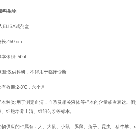
臻科生物
人ELISA试剂盒
长:450 nm
本体积: 50ul
范围:仅供科研，不得用于临床诊断。
有效期:2-8℃，六个月
样本种类:用于测定血清，血浆及相关液体等样本的含量或者表达。
液、细胞培养上清、组织匀浆等标本。
生物供应的种属有：人、大鼠、小鼠、豚鼠、兔子、昆虫、猪牛羊、鸡鸭