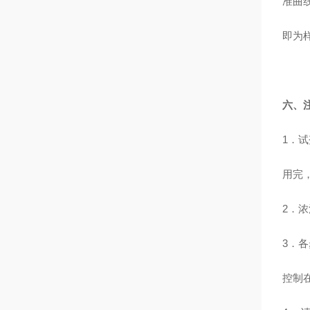
准曲
即为
六、
1
．试
用完
2
．浓
3
．各
控制