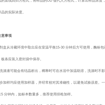
线的直线回归方程式，将样品的OD 值代入方程式，计算出样品浓度
样品的实际浓度。
注意事项
剂盒从冷藏环境中取出应在室温平衡15-30 分钟后方可使用，酶标
，板条应装入密封袋中保存。
洗涤液可能会有结晶析出，稀释时可在水浴中加温助溶，洗涤时不影
步加样均应使用加样器，并经常校对其准确性，以避免试验误差。一
在5 分钟内，如标本数量多，推荐使用排枪加样。