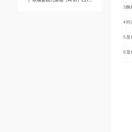
3
酶
4
样
5
显
6
显