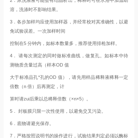
2
．浓洗涤液可能会有结晶析出，稀释时可在水浴中加温助
溶，洗涤时不影响结果。
3
．各步加样均应使用加样器，并经常校对其准确性，以避
免试验误差。一次加样时间
控制在5 分钟内，如标本数量多，推荐使用排枪加样。
4
． 请每次测定的同时做标准曲线，做复孔。如标本中待
测物质含量过高（样本OD 值
大于标准品孔*孔的OD 值），请先用样品稀释液稀释一定
倍数（n 倍）后再测定，计
算时请zui后乘以总稀释倍数（×n×5）。
5
． 封板膜只限一次性使用，以避免交叉污染。
6
．底物请避光保存。
7
．严格按照说明书的操作进行，试验结果判定必须以酶标