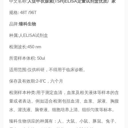
中文名称:
人促甲状腺素(TSH)ELISA定量试剂盒优质厂家
规格: 48T /96T
品牌:
臻科生物
种属:人ELISA试剂盒
检测波长:450 nm
所需样本体积: 50ul
适用范围:仅供科研，不得用于临床诊断。
保存及有效期:2-8℃，六个月
检测样本种类:用于测定血清，血浆及相关液体等样本的含
量或者表达。例如适合检测包括血清、血浆、尿液、胸腹
水、灌洗液、脑脊液、细胞培养上清、组织匀浆等标本。
臻科生物供应的种属有：人、大鼠、小鼠、豚鼠、兔子、