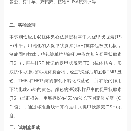
昆虫、猪牛羊、鸡鸭鹅、植物ELISA试剂盒等
二、实验原理
本试剂盒应用双抗体夹心法测定标本中人促甲状腺素(TS
H)水平。用纯化的人促甲状腺素(TSH)抗体包被微孔板，
制成固相抗体，往包被单抗的微孔中依次加入促甲状腺素
(TSH)，再与HRP 标记的促甲状腺素(TSH)抗体结合，形
成抗体-抗原-酶标抗体复合物，经过*洗涤后加底物TMB 显
色。TMB 在HRP 酶的催化下转化成蓝色，并在酸的作用
下转化成zui终的黄色。颜色的深浅和样品中的促甲状腺素
(TSH)呈正相关。用酶标仪在450nm波长下测定吸光度（O
D 值），通过标准曲线计算样品中人促甲状腺素(TSH)浓
度。
三、试剂盒组成