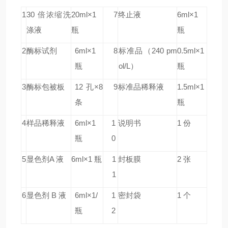
1
30 倍浓缩洗
20ml×1
7
终止液
6ml×1
涤液
瓶
瓶
2
酶标试剂
6ml×1
8
标准品
（240 pm
0.5ml×1
瓶
ol/L）
瓶
3
酶标包被板
12 孔×8
9
标准品稀释液
1.5ml×1
条
瓶
4
样品稀释液
6ml×1
1
说明书
1 份
瓶
0
5
显色剂A 液
6ml×1 瓶
1
封板膜
2 张
1
6
显色剂 B 液
6ml×1/
1
密封袋
1 个
瓶
2