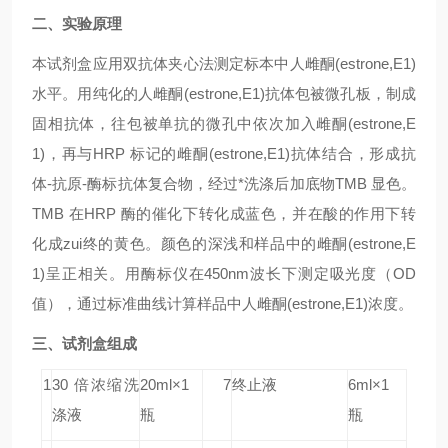
二、实验原理
本试剂盒应用双抗体夹心法测定标本中人雌酮(estrone,E1)
水平。用纯化的人雌酮(estrone,E1)抗体包被微孔板，制成
固相抗体，往包被单抗的微孔中依次加入雌酮(estrone,E
1)，再与HRP 标记的雌酮(estrone,E1)抗体结合，形成抗
体-抗原-酶标抗体复合物，经过*洗涤后加底物TMB 显色。
TMB 在HRP 酶的催化下转化成蓝色，并在酸的作用下转
化成zui终的黄色。颜色的深浅和样品中的雌酮(estrone,E
1)呈正相关。用酶标仪在450nm波长下测定吸光度（OD
值），通过标准曲线计算样品中人雌酮(estrone,E1)浓度。
三、试剂盒组成
1
30 倍浓缩洗
20ml×1
7
终止液
6ml×1
涤液
瓶
瓶