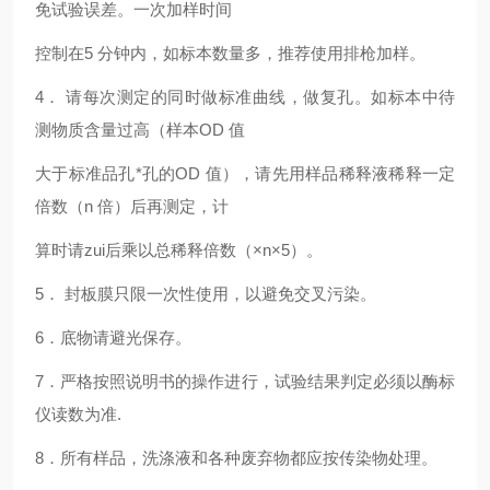
免试验误差。一次加样时间
控制在5 分钟内，如标本数量多，推荐使用排枪加样。
4
． 请每次测定的同时做标准曲线，做复孔。如标本中待
测物质含量过高（样本OD 值
大于标准品孔*孔的OD 值），请先用样品稀释液稀释一定
倍数（n 倍）后再测定，计
算时请zui后乘以总稀释倍数（×n×5）。
5
． 封板膜只限一次性使用，以避免交叉污染。
6
．底物请避光保存。
7
．严格按照说明书的操作进行，试验结果判定必须以酶标
仪读数为准.
8
．所有样品，洗涤液和各种废弃物都应按传染物处理。