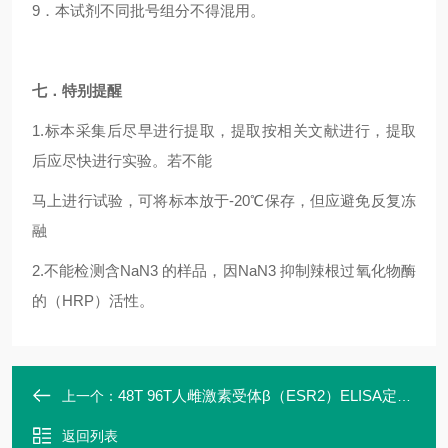
9
．本试剂不同批号组分不得混用。
七．特别提醒
1.
标本采集后尽早进行提取，提取按相关文献进行，提取
后应尽快进行实验。若不能
马上进行试验，可将标本放于-20℃保存，但应避免反复冻
融
2.
不能检测含NaN3 的样品，因NaN3 抑制辣根过氧化物酶
的（HRP）活性。
48T 96T人雌激素受体β（ESR2）ELISA定量试剂盒
上一个：
返回列表