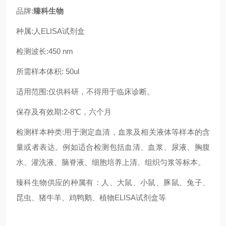
品牌:
臻科生物
种属:人ELISA试剂盒
检测波长:450 nm
所需样本体积: 50ul
适用范围:仅供科研，不得用于临床诊断。
保存及有效期:2-8℃，六个月
检测样本种类:用于测定血清，血浆及相关液体等样本的含
量或者表达。例如适合检测包括血清、血浆、尿液、胸腹
水、灌洗液、脑脊液、细胞培养上清、组织匀浆等标本。
臻科生物供应的种属有：人、大鼠、小鼠、豚鼠、兔子、
昆虫、猪牛羊、鸡鸭鹅、植物ELISA试剂盒等