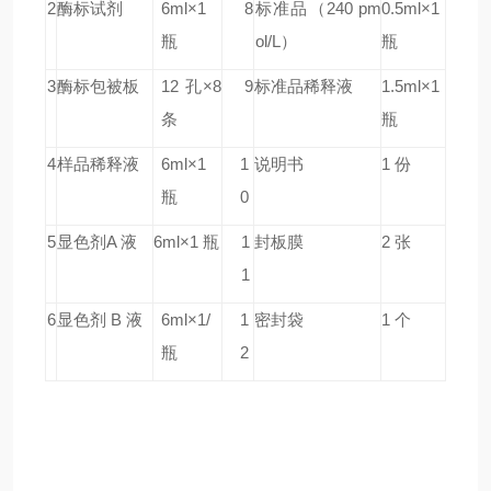
2
酶标试剂
6ml×1
8
标准品
（240 pm
0.5ml×1
瓶
ol/L）
瓶
3
酶标包被板
12 孔×8
9
标准品稀释液
1.5ml×1
条
瓶
4
样品稀释液
6ml×1
1
说明书
1 份
瓶
0
5
显色剂A 液
6ml×1 瓶
1
封板膜
2 张
1
6
显色剂 B 液
6ml×1/
1
密封袋
1 个
瓶
2