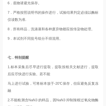
6
．底物请避光保存。
7
．严格按照说明书的操作进行，试验结果判定必须以酶标
仪读数为准.
8
．所有样品，洗涤液和各种废弃物都应按传染物处理。
9
．本试剂不同批号组分不得混用。
七．特别提醒
1.
标本采集后尽早进行提取，提取按相关文献进行，提取
后应尽快进行实验。若不能
马上进行试验，可将标本放于-20℃保存，但应避免反复冻
融
2.
不能检测含NaN3 的样品，因NaN3 抑制辣根过氧化物酶