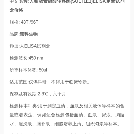
中文名称:
人雌激素硫酸转移酶(SULT1E1)ELISA定量试剂
盒价格
规格: 48T /96T
品牌:
臻科生物
种属:人ELISA试剂盒
检测波长:450 nm
所需样本体积: 50ul
适用范围:仅供科研，不得用于临床诊断。
保存及有效期:2-8℃，六个月
检测样本种类:用于测定血清，血浆及相关液体等样本的含
量或者表达。例如适合检测包括血清、血浆、尿液、胸腹
水、灌洗液、脑脊液、细胞培养上清、组织匀浆等标本。