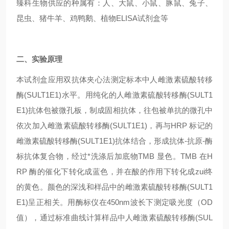
臻科生物供应的种属有：人、大鼠、小鼠、豚鼠、兔子、
昆虫、猪牛羊、鸡鸭鹅、植物ELISA试剂盒等
二、实验原理
本试剂盒应用双抗体夹心法测定标本中人雌激素硫酸转移
酶(SULT1E1)水平。用纯化的人雌激素硫酸转移酶(SULT1
E1)抗体包被微孔板，制成固相抗体，往包被单抗的微孔中
依次加入雌激素硫酸转移酶(SULT1E1)，再与HRP 标记的
雌激素硫酸转移酶(SULT1E1)抗体结合，形成抗体-抗原-酶
标抗体复合物，经过*洗涤后加底物TMB 显色。TMB 在H
RP 酶的催化下转化成蓝色，并在酸的作用下转化成zui终
的黄色。颜色的深浅和样品中的雌激素硫酸转移酶(SULT1
E1)呈正相关。用酶标仪在450nm波长下测定吸光度（OD
值），通过标准曲线计算样品中人雌激素硫酸转移酶(SUL