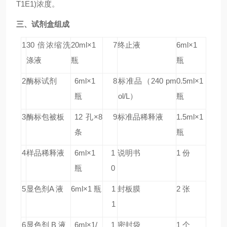
T1E1)浓度。
三、试剂盒组成
1
30 倍浓缩洗
20ml×1
7
终止液
6ml×1
涤液
瓶
瓶
2
酶标试剂
6ml×1
8
标准品
（240 pm
0.5ml×1
瓶
ol/L）
瓶
3
酶标包被板
12 孔×8
9
标准品稀释液
1.5ml×1
条
瓶
4
样品稀释液
6ml×1
1
说明书
1 份
瓶
0
5
显色剂A 液
6ml×1 瓶
1
封板膜
2 张
1
6
显色剂 B 液
6ml×1/
1
密封袋
1 个