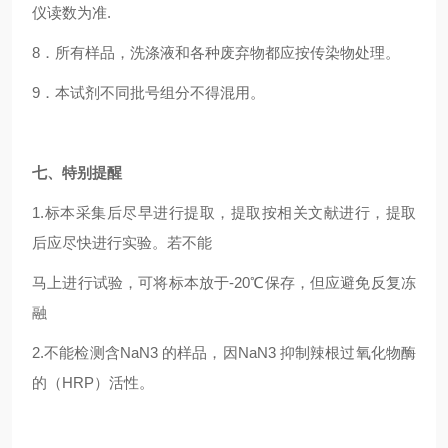
仪读数为准.
8
．所有样品，洗涤液和各种废弃物都应按传染物处理。
9
．本试剂不同批号组分不得混用。
七、特别提醒
1.
标本采集后尽早进行提取，提取按相关文献进行，提取
后应尽快进行实验。若不能
马上进行试验，可将标本放于-20℃保存，但应避免反复冻
融
2.
不能检测含NaN3 的样品，因NaN3 抑制辣根过氧化物酶
的（HRP）活性。