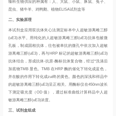
臻科生物供应的种属有：人、大鼠、小鼠、豚鼠、兔子、
昆虫、猪牛羊、鸡鸭鹅、植物ELISA试剂盒等
二、实验原理
本试剂盒应用双抗体夹心法测定标本中人超敏游离雌三醇
(uE3)水平。用纯化的人超敏游离雌三醇(uE3)抗体包被微
孔板，制成固相抗体，往包被单抗的微孔中依次加入超敏
游离雌三醇(uE3)，再与HRP 标记的超敏游离雌三醇(uE3)
抗体结合，形成抗体-抗原-酶标抗体复合物，经过*洗涤后
加底物TMB 显色。TMB 在HRP 酶的催化下转化成蓝色，
并在酸的作用下转化成zui终的黄色。颜色的深浅和样品中
的超敏游离雌三醇(uE3)呈正相关。用酶标仪在450nm波长
下测定吸光度（OD 值），通过标准曲线计算样品中人超
敏游离雌三醇(uE3)浓度。
三、试剂盒组成