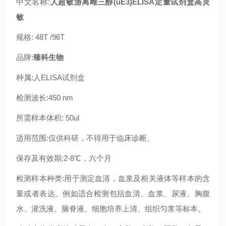
中文名称:
人超敏游离雌三醇(uE3)ELISA定量试剂盒高灵
敏
规格: 48T /96T
品牌:
臻科生物
种属:人ELISA试剂盒
检测波长:450 nm
所需样本体积: 50ul
适用范围:仅供科研，不得用于临床诊断。
保存及有效期:2-8℃，六个月
检测样本种类:用于测定血清，血浆及相关液体等样本的含
量或者表达。例如适合检测包括血清、血浆、尿液、胸腹
水、灌洗液、脑脊液、细胞培养上清、组织匀浆等标本。