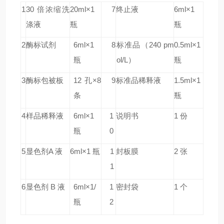
1
30 倍浓缩洗
20ml×1
7
终止液
6ml×1
涤液
瓶
瓶
2
酶标试剂
6ml×1
8
标准品
（240 pm
0.5ml×1
瓶
ol/L）
瓶
3
酶标包被板
12 孔×8
9
标准品稀释液
1.5ml×1
条
瓶
4
样品稀释液
6ml×1
1
说明书
1 份
瓶
0
5
显色剂A 液
6ml×1 瓶
1
封板膜
2 张
1
6
显色剂 B 液
6ml×1/
1
密封袋
1 个
瓶
2