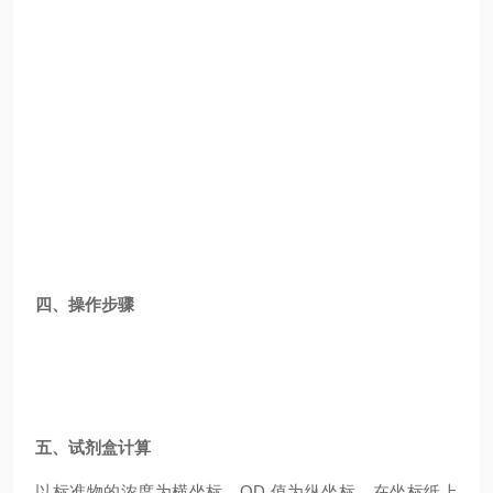
四、操作步骤
五、试剂盒计算
以标准物的浓度为横坐标，OD 值为纵坐标，在坐标纸上