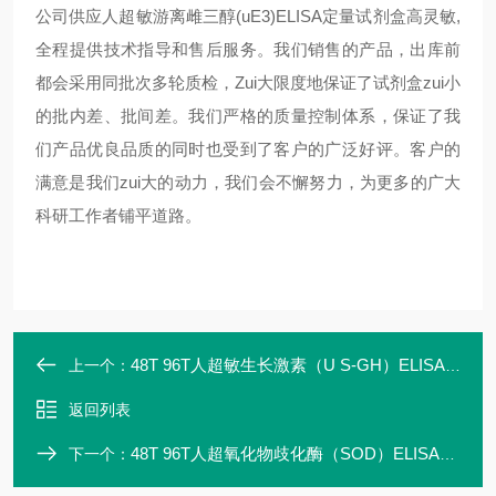
公司供应
人超敏游离雌三醇(uE3)ELISA定量试剂盒高灵敏
,
全程提供技术指导和售后服务。我们销售的产品，出库前
都会采用同批次多轮质检，
Zui
大限度地保证了试剂盒
zui
小
的批内差、批间差。我们严格的质量控制体系，保证了我
们产品优良品质的同时也受到了客户的广泛好评。客户的
满意是我们zui大的动力，我们会不懈努力，为更多的广大
科研工作者铺平道路。
48T 96T人超敏生长激素（U S-GH）ELISA定量试剂盒特异性强
上一个：
返回列表
48T 96T人超氧化物歧化酶（SOD）ELISA定量试剂盒价格
下一个：