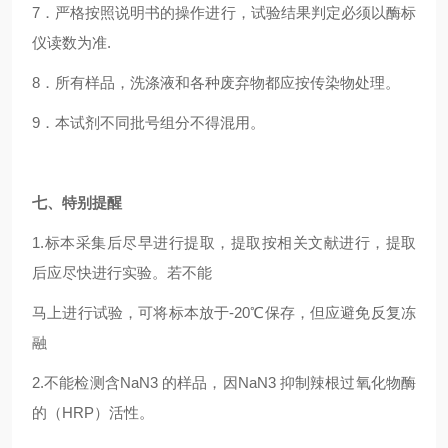
7
．严格按照说明书的操作进行，试验结果判定必须以酶标
仪读数为准.
8
．所有样品，洗涤液和各种废弃物都应按传染物处理。
9
．本试剂不同批号组分不得混用。
七、特别提醒
1.
标本采集后尽早进行提取，提取按相关文献进行，提取
后应尽快进行实验。若不能
马上进行试验，可将标本放于-20℃保存，但应避免反复冻
融
2.
不能检测含NaN3 的样品，因NaN3 抑制辣根过氧化物酶
的（HRP）活性。