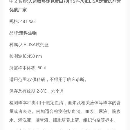
中文名称:
人超敏热休克蛋白70(HSP-70)ELISA定量试剂盒
优质厂家
规格: 48T /96T
品牌:
臻科生物
种属:人ELISA试剂盒
检测波长:450 nm
所需样本体积: 50ul
适用范围:仅供科研，不得用于临床诊断。
保存及有效期:2-8℃，六个月
检测样本种类:用于测定血清，血浆及相关液体等样本的含
量或者表达。例如适合检测包括血清、血浆、尿液、胸腹
水、灌洗液、脑脊液、细胞培养上清、组织匀浆等标本。