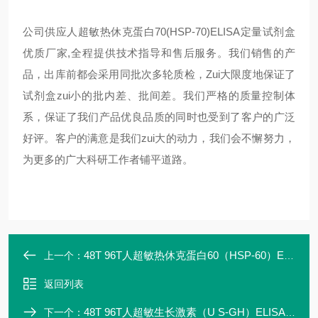
公司供应
人超敏热休克蛋白70(HSP-70)ELISA定量试剂盒
优质厂家
,
全程提供技术指导和售后服务。我们销售的产
品，出库前都会采用同批次多轮质检，
Zui
大限度地保证了
试剂盒
zui
小的批内差、批间差。我们严格的质量控制体
系，保证了我们产品优良品质的同时也受到了客户的广泛
好评。客户的满意是我们zui大的动力，我们会不懈努力，
为更多的广大科研工作者铺平道路。
48T 96T人超敏热休克蛋白60（HSP-60）ELISA定量试剂盒实验
上一个：
返回列表
48T 96T人超敏生长激素（U S-GH）ELISA定量试剂盒特异性强
下一个：