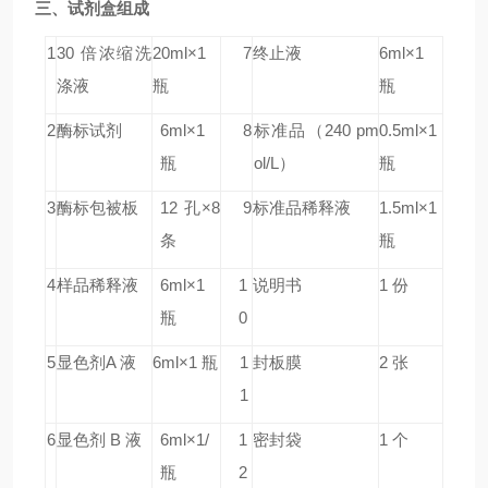
三、试剂盒组成
1
30 倍浓缩洗
20ml×1
7
终止液
6ml×1
涤液
瓶
瓶
2
酶标试剂
6ml×1
8
标准品
（240 pm
0.5ml×1
瓶
ol/L）
瓶
3
酶标包被板
12 孔×8
9
标准品稀释液
1.5ml×1
条
瓶
4
样品稀释液
6ml×1
1
说明书
1 份
瓶
0
5
显色剂A 液
6ml×1 瓶
1
封板膜
2 张
1
6
显色剂 B 液
6ml×1/
1
密封袋
1 个
瓶
2