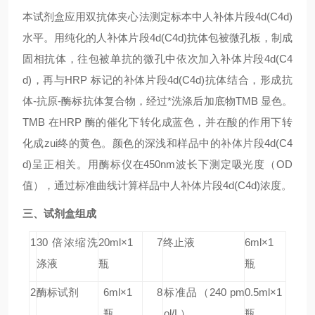
本试剂盒应用双抗体夹心法测定标本中人补体片段4d(C4d)
水平。用纯化的人补体片段4d(C4d)抗体包被微孔板，制成
固相抗体，往包被单抗的微孔中依次加入补体片段4d(C4
d)，再与HRP 标记的补体片段4d(C4d)抗体结合，形成抗
体-抗原-酶标抗体复合物，经过*洗涤后加底物TMB 显色。
TMB 在HRP 酶的催化下转化成蓝色，并在酸的作用下转
化成zui终的黄色。颜色的深浅和样品中的补体片段4d(C4
d)呈正相关。用酶标仪在450nm波长下测定吸光度（OD
值），通过标准曲线计算样品中人补体片段4d(C4d)浓度。
三、试剂盒组成
1
30 倍浓缩洗
20ml×1
7
终止液
6ml×1
涤液
瓶
瓶
2
酶标试剂
6ml×1
8
标准品
（240 pm
0.5ml×1
瓶
ol/L）
瓶