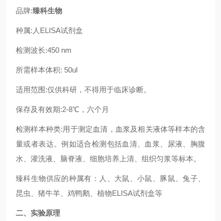
品牌:
臻科生物
种属:人ELISA试剂盒
检测波长:450 nm
所需样本体积: 50ul
适用范围:仅供科研，不得用于临床诊断。
保存及有效期:2-8℃，六个月
检测样本种类:用于测定血清，血浆及相关液体等样本的含
量或者表达。例如适合检测包括血清、血浆、尿液、胸腹
水、灌洗液、脑脊液、细胞培养上清、组织匀浆等标本。
臻科生物供应的种属有：人、大鼠、小鼠、豚鼠、兔子、
昆虫、猪牛羊、鸡鸭鹅、植物ELISA试剂盒等
二、实验原理