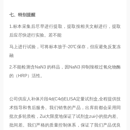
七、特别提醒
1.
标本采集后尽早进行提取，提取按相关文献进行，提取
后应尽快进行实验。若不能
马上进行试验，可将标本放于-20℃保存，但应避免反复冻
融
2.
不能检测含NaN3 的样品，因NaN3 抑制辣根过氧化物酶
的（HRP）活性。
公司供应
人补体片段4d(C4d)ELISA定量试剂盒
,
全程提供技
术指导和售后服务。我们销售的产品，出库前都会采用同
批次多轮质检，
Zui
大限度地保证了试剂盒
zui
小的批内差、
批间差。我们严格的质量控制体系，保证了我们产品优良