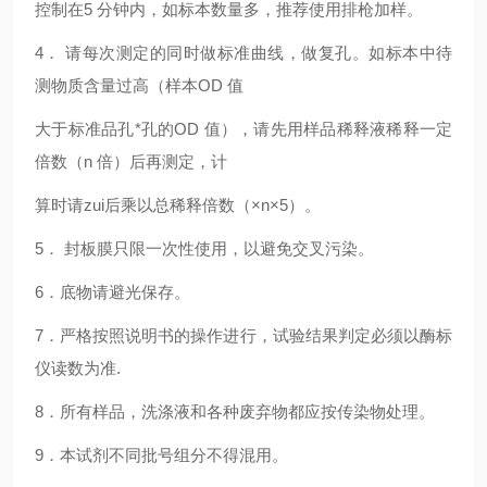
控制在5 分钟内，如标本数量多，推荐使用排枪加样。
4
． 请每次测定的同时做标准曲线，做复孔。如标本中待
测物质含量过高（样本OD 值
大于标准品孔*孔的OD 值），请先用样品稀释液稀释一定
倍数（n 倍）后再测定，计
算时请zui后乘以总稀释倍数（×n×5）。
5
． 封板膜只限一次性使用，以避免交叉污染。
6
．底物请避光保存。
7
．严格按照说明书的操作进行，试验结果判定必须以酶标
仪读数为准.
8
．所有样品，洗涤液和各种废弃物都应按传染物处理。
9
．本试剂不同批号组分不得混用。