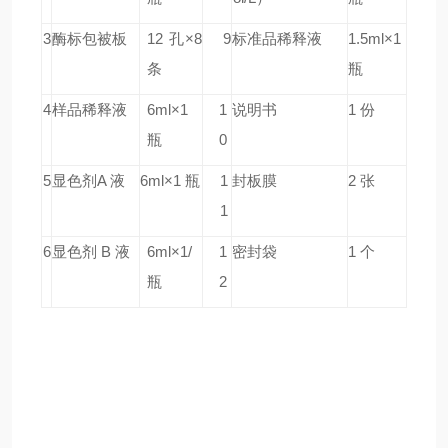
3
酶标包被板
12 孔×8
9
标准品稀释液
1.5ml×1
条
瓶
4
样品稀释液
6ml×1
1
说明书
1 份
瓶
0
5
显色剂A 液
6ml×1 瓶
1
封板膜
2 张
1
6
显色剂 B 液
6ml×1/
1
密封袋
1 个
瓶
2