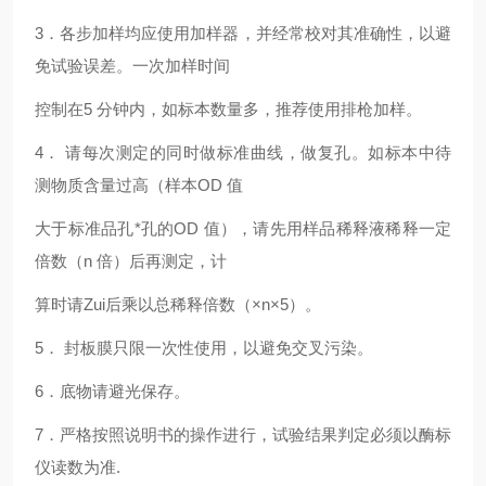
3
．各步加样均应使用加样器，并经常校对其准确性，以避
免试验误差。一次加样时间
控制在5 分钟内，如标本数量多，推荐使用排枪加样。
4
． 请每次测定的同时做标准曲线，做复孔。如标本中待
测物质含量过高（样本OD 值
大于标准品孔*孔的OD 值），请先用样品稀释液稀释一定
倍数（n 倍）后再测定，计
算时请Zui后乘以总稀释倍数（×n×5）。
5
． 封板膜只限一次性使用，以避免交叉污染。
6
．底物请避光保存。
7
．严格按照说明书的操作进行，试验结果判定必须以酶标
仪读数为准.