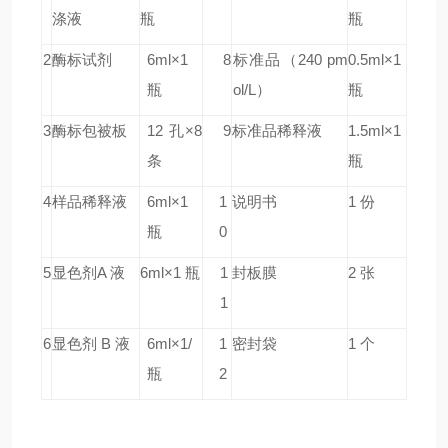
涤液
瓶
瓶
2
酶标试剂
6ml×1
8
标准品
（240 pm
0.5ml×1
瓶
ol/L）
瓶
3
酶标包被板
12 孔×8
9
标准品稀释液
1.5ml×1
条
瓶
4
样品稀释液
6ml×1
1
说明书
1 份
瓶
0
5
显色剂A 液
6ml×1 瓶
1
封板膜
2 张
1
6
显色剂 B 液
6ml×1/
1
密封袋
1 个
瓶
2