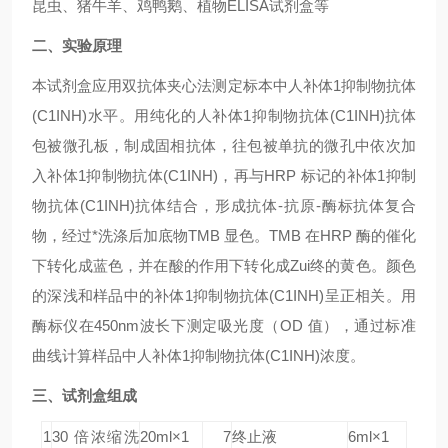
昆虫、猪牛羊、鸡鸭鹅、植物ELISA试剂盒等
二、实验原理
本试剂盒应用双抗体夹心法测定标本中人补体1抑制物抗体
(C1INH)水平。用纯化的人补体1抑制物抗体(C1INH)抗体
包被微孔板，制成固相抗体，往包被单抗的微孔中依次加
入补体1抑制物抗体(C1INH)，再与HRP 标记的补体1抑制
物抗体(C1INH)抗体结合，形成抗体-抗原-酶标抗体复合
物，经过*洗涤后加底物TMB 显色。TMB 在HRP 酶的催化
下转化成蓝色，并在酸的作用下转化成Zui终的黄色。颜色
的深浅和样品中的补体1抑制物抗体(C1INH)呈正相关。用
酶标仪在450nm波长下测定吸光度（OD 值），通过标准
曲线计算样品中人补体1抑制物抗体(C1INH)浓度。
三、试剂盒组成
1
30 倍浓缩洗
20ml×1
7
终止液
6ml×1