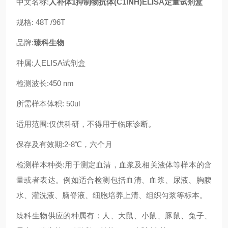
中文名称:
人补体1抑制物抗体(C1INH)ELISA定量试剂盒
规格: 48T /96T
品牌:
臻科生物
种属:人ELISA试剂盒
检测波长:450 nm
所需样本体积: 50ul
适用范围:仅供科研，不得用于临床诊断。
保存及有效期:2-8℃，六个月
检测样本种类:用于测定血清，血浆及相关液体等样本的含
量或者表达。例如适合检测包括血清、血浆、尿液、胸腹
水、灌洗液、脑脊液、细胞培养上清、组织匀浆等标本。
臻科生物供应的种属有：人、大鼠、小鼠、豚鼠、兔子、