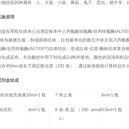
生物供应的种属有：人、大鼠、小鼠、豚鼠、兔子、昆虫、猪牛羊、鸡鸭
实验原理
盒应用双抗体夹心法测定标本中人丙氨酸转氨酶/谷丙转氨酶(ALT/GP
抗体包被微孔板，制成固相抗体，往包被单抗的微孔中依次加入丙氨酸转氨
酶/谷丙转氨酶(ALT/GPT)抗体结合，形成抗体-抗原-酶标抗体复合物
化成蓝色，并在酸的作用下转化成Zui终的黄色。颜色的深浅和样品中的
在450nm波长下测定吸光度（OD 值），通过标准曲线计算样品中人丙
试剂盒组成
0 倍浓缩洗涤液
20ml×1 瓶
7
终止液
6ml×1 瓶
标试剂
6ml×1 瓶
8
标准品
（240 pmol/
0.5ml×1 瓶
L）