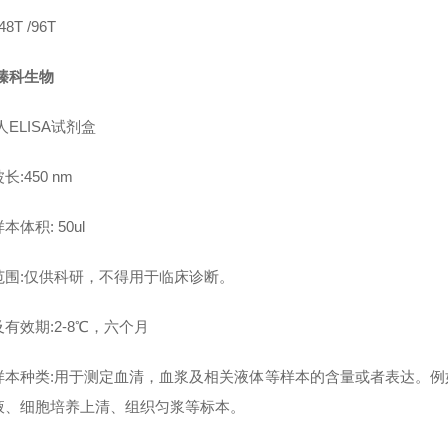
8T /96T
臻科生物
人ELISA试剂盒
长:450 nm
本体积: 50ul
范围:仅供科研，不得用于临床诊断。
有效期:2-8℃，六个月
样本种类:用于测定血清，血浆及相关液体等样本的含量或者表达。
液、细胞培养上清、组织匀浆等标本。