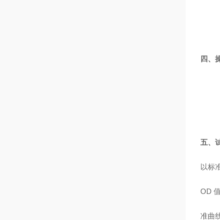
四、
五、
以标
OD
准曲