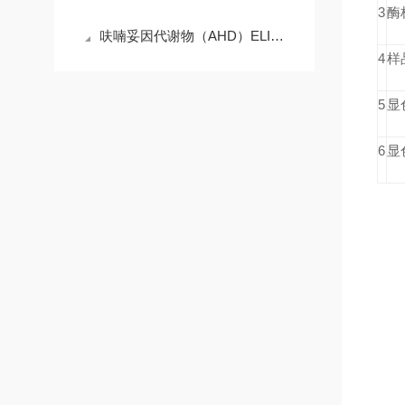
3
酶
呋喃妥因代谢物（AHD）ELISA试剂盒使用所需注意的事项
4
样
5
显
6
显