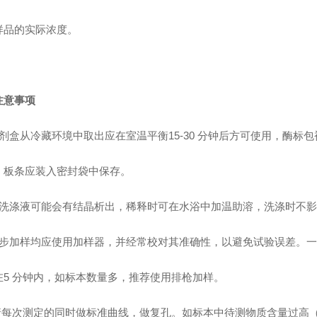
样品的实际浓度。
注意事项
剂盒从冷藏环境中取出应在室温平衡15-30 分钟后方可使用，酶标
，板条应装入密封袋中保存。
洗涤液可能会有结晶析出，稀释时可在水浴中加温助溶，洗涤时不影
步加样均应使用加样器，并经常校对其准确性，以避免试验误差。一
在5 分钟内，如标本数量多，推荐使用排枪加样。
请每次测定的同时做标准曲线，做复孔。如标本中待测物质含量过高（