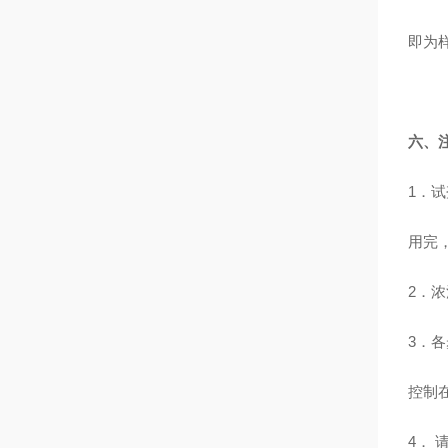
即为
六、
1
．试
用完
2
．浓
3
．各
控制
4
． 