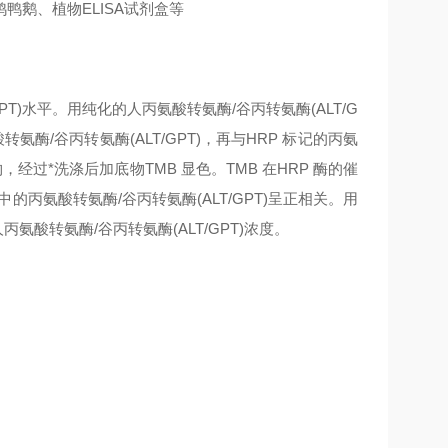
鹅、植物ELISA试剂盒等
T)水平。用纯化的人丙氨酸转氨酶/谷丙转氨酶(ALT/G
酶/谷丙转氨酶(ALT/GPT)，再与HRP 标记的丙氨
，经过*洗涤后加底物TMB 显色。TMB 在HRP 酶的催
丙氨酸转氨酶/谷丙转氨酶(ALT/GPT)呈正相关。用
氨酸转氨酶/谷丙转氨酶(ALT/GPT)浓度。