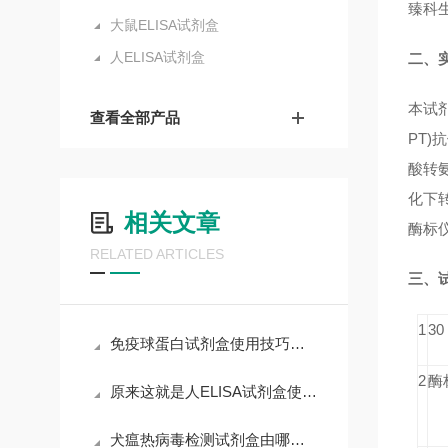
臻科
大鼠ELISA试剂盒
人ELISA试剂盒
二、
本试剂
查看全部产品
PT)
酸转氨
化下转
相关文章
酶标仪
RELATED ARTICLES
三、
1
3
免疫球蛋白试剂盒使用技巧和要求
2
酶
原来这就是人ELISA试剂盒使用时需要遵守的规范
犬瘟热病毒检测试剂盒由哪些部分组成？