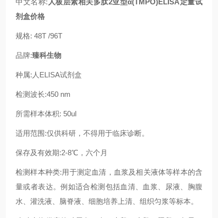
中文名称:
人板层素相关多肽2亚型α(TMPO)ELISA定量试
剂盒价格
规格: 48T /96T
品牌:
臻科生物
种属:人ELISA试剂盒
检测波长:450 nm
所需样本体积: 50ul
适用范围:仅供科研，不得用于临床诊断。
保存及有效期:2-8℃，六个月
检测样本种类:用于测定血清，血浆及相关液体等样本的含
量或者表达。例如适合检测包括血清、血浆、尿液、胸腹
水、灌洗液、脑脊液、细胞培养上清、组织匀浆等标本。