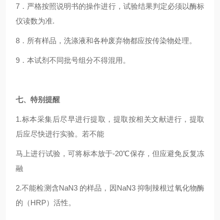
7
．严格按照说明书的操作进行，试验结果判定必须以酶标
仪读数为准.
8
．所有样品，洗涤液和各种废弃物都应按传染物处理。
9
．本试剂不同批号组分不得混用。
七、特别提醒
1.
标本采集后尽早进行提取，提取按相关文献进行，提取
后应尽快进行实验。若不能
马上进行试验，可将标本放于-20℃保存，但应避免反复冻
融
2.
不能检测含NaN3 的样品，因NaN3 抑制辣根过氧化物酶
的（HRP）活性。