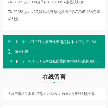
ZK-00289 人CD30分子(CD30)ELISA定量试剂盒
ZK-00458 人vav3鸟嘌呤核苷酸交换因子(VAV3)ELISA定量
试剂盒
48T 96T人瘢痕性天疱疮抗体（CP）ELISA定量试剂盒高灵敏
上一个：
返回列表
48T 96T人半胱氨酸蛋白酶抑制剂/胱抑素C（Cys-C）ELISA定量试剂盒说明书
下一个：
在线留言