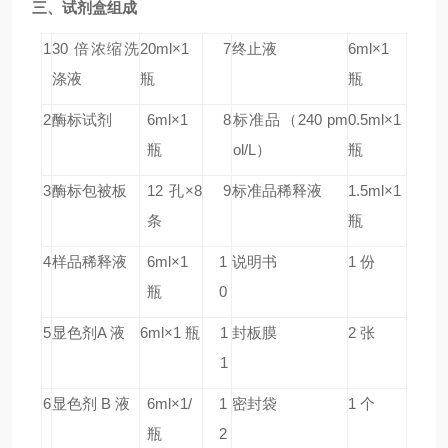
三、试剂盒组成
1
30 倍浓缩洗
20ml×1
7
终止液
6ml×1
涤液
瓶
瓶
2
酶标试剂
6ml×1
8
标准品
（240 pm
0.5ml×1
瓶
ol/L）
瓶
3
酶标包被板
12 孔×8
9
标准品稀释液
1.5ml×1
条
瓶
4
样品稀释液
6ml×1
1
说明书
1 份
瓶
0
5
显色剂A 液
6ml×1 瓶
1
封板膜
2 张
1
6
显色剂 B 液
6ml×1/
1
密封袋
1 个
瓶
2