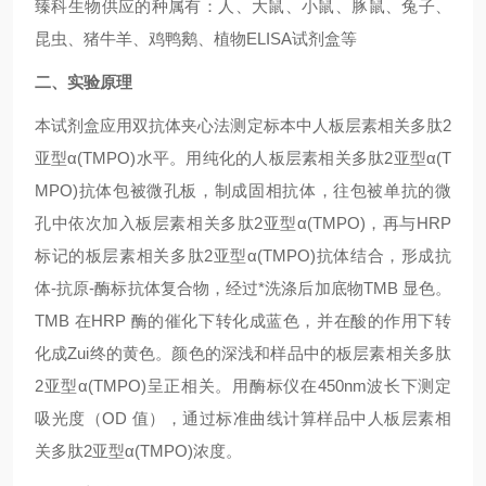
臻科生物供应的种属有：人、大鼠、小鼠、豚鼠、兔子、
昆虫、猪牛羊、鸡鸭鹅、植物ELISA试剂盒等
二、实验原理
本试剂盒应用双抗体夹心法测定标本中人板层素相关多肽2
亚型α(TMPO)水平。用纯化的人板层素相关多肽2亚型α(T
MPO)抗体包被微孔板，制成固相抗体，往包被单抗的微
孔中依次加入板层素相关多肽2亚型α(TMPO)，再与HRP
标记的板层素相关多肽2亚型α(TMPO)抗体结合，形成抗
体-抗原-酶标抗体复合物，经过*洗涤后加底物TMB 显色。
TMB 在HRP 酶的催化下转化成蓝色，并在酸的作用下转
化成Zui终的黄色。颜色的深浅和样品中的板层素相关多肽
2亚型α(TMPO)呈正相关。用酶标仪在450nm波长下测定
吸光度（OD 值），通过标准曲线计算样品中人板层素相
关多肽2亚型α(TMPO)浓度。