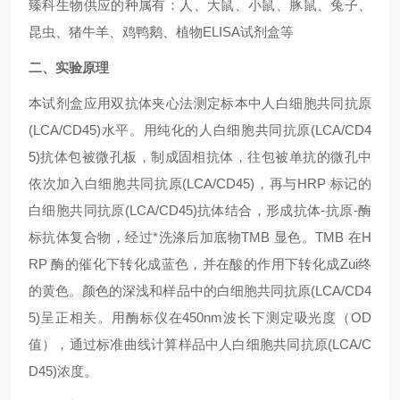
臻科生物供应的种属有：人、大鼠、小鼠、豚鼠、兔子、
昆虫、猪牛羊、鸡鸭鹅、植物ELISA试剂盒等
二、实验原理
本试剂盒应用双抗体夹心法测定标本中人白细胞共同抗原
(LCA/CD45)水平。用纯化的人白细胞共同抗原(LCA/CD4
5)抗体包被微孔板，制成固相抗体，往包被单抗的微孔中
依次加入白细胞共同抗原(LCA/CD45)，再与HRP 标记的
白细胞共同抗原(LCA/CD45)抗体结合，形成抗体-抗原-酶
标抗体复合物，经过*洗涤后加底物TMB 显色。TMB 在H
RP 酶的催化下转化成蓝色，并在酸的作用下转化成Zui终
的黄色。颜色的深浅和样品中的白细胞共同抗原(LCA/CD4
5)呈正相关。用酶标仪在450nm波长下测定吸光度（OD
值），通过标准曲线计算样品中人白细胞共同抗原(LCA/C
D45)浓度。