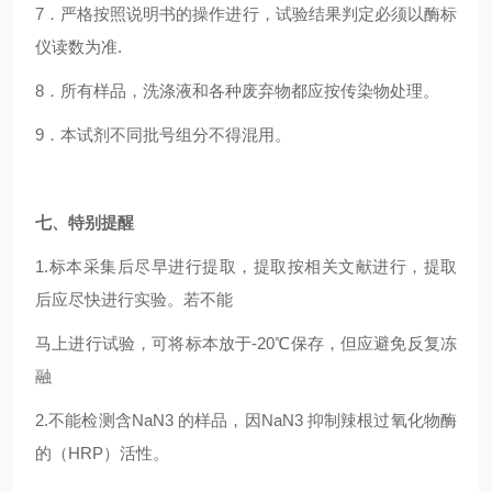
7
．严格按照说明书的操作进行，试验结果判定必须以酶标
仪读数为准.
8
．所有样品，洗涤液和各种废弃物都应按传染物处理。
9
．本试剂不同批号组分不得混用。
七、特别提醒
1.
标本采集后尽早进行提取，提取按相关文献进行，提取
后应尽快进行实验。若不能
马上进行试验，可将标本放于-20℃保存，但应避免反复冻
融
2.
不能检测含NaN3 的样品，因NaN3 抑制辣根过氧化物酶
的（HRP）活性。