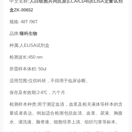
中文名称:
人白细胞共同抗原(LCA/CD45)ELISA定量试剂
盒ZK-00652
规格: 48T /96T
品牌:
臻科生物
种属:人ELISA试剂盒
检测波长:450 nm
所需样本体积: 50ul
适用范围:仅供科研，不得用于临床诊断。
保存及有效期:2-8℃，六个月
检测样本种类:用于测定血清，血浆及相关液体等样本的含
量或者表达。例如适合检测包括血清、血浆、尿液、胸腹
水、灌洗液、脑脊液、细胞培养上清、组织匀浆等标本。