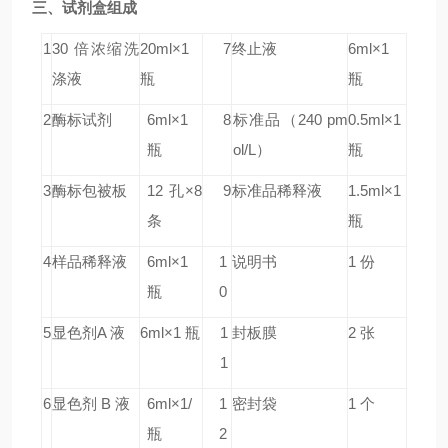
三、试剂盒组成
1
30 倍浓缩洗
20ml×1
7
终止液
6ml×1
涤液
瓶
瓶
2
酶标试剂
6ml×1
8
标准品
（240 pm
0.5ml×1
瓶
ol/L）
瓶
3
酶标包被板
12 孔×8
9
标准品稀释液
1.5ml×1
条
瓶
4
样品稀释液
6ml×1
1
说明书
1 份
瓶
0
5
显色剂A 液
6ml×1 瓶
1
封板膜
2 张
1
6
显色剂 B 液
6ml×1/
1
密封袋
1 个
瓶
2