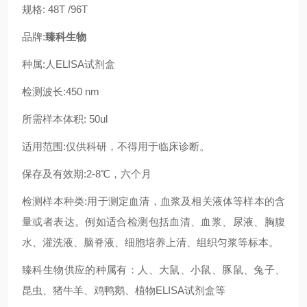
规格: 48T /96T
品牌:
臻科生物
种属:人ELISA试剂盒
检测波长:450 nm
所需样本体积: 50ul
适用范围:仅供科研，不得用于临床诊断。
保存及有效期:2-8℃，六个月
检测样本种类:用于测定血清，血浆及相关液体等样本的含
量或者表达。例如适合检测包括血清、血浆、尿液、胸腹
水、灌洗液、脑脊液、细胞培养上清、组织匀浆等标本。
臻科生物供应的种属有：人、大鼠、小鼠、豚鼠、兔子、
昆虫、猪牛羊、鸡鸭鹅、植物ELISA试剂盒等