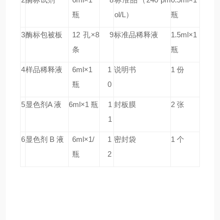
瓶
ol/L）
瓶
3
酶标包被板
12 孔×8
9
标准品稀释液
1.5ml×1
条
瓶
4
样品稀释液
6ml×1
1
说明书
1 份
瓶
0
5
显色剂A 液
6ml×1 瓶
1
封板膜
2 张
1
6
显色剂 B 液
6ml×1/
1
密封袋
1 个
瓶
2