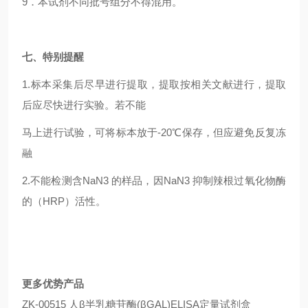
9
．本试剂不同批号组分不得混用。
七、特别提醒
1.
标本采集后尽早进行提取，提取按相关文献进行，提取
后应尽快进行实验。若不能
马上进行试验，可将标本放于-20℃保存，但应避免反复冻
融
2.
不能检测含NaN3 的样品，因NaN3 抑制辣根过氧化物酶
的（HRP）活性。
更多优势产品
ZK-00515 人β半乳糖苷酶(βGAL)ELISA定量试剂盒