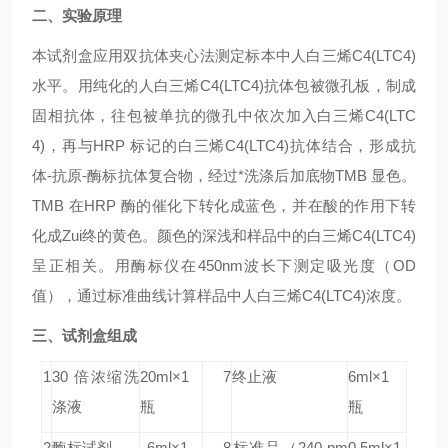
二、实验原理
本试剂盒应用双抗体夹心法测定标本中人白三烯C4(LTC4)
水平。用纯化的人白三烯C4(LTC4)抗体包被微孔板，制成
固相抗体，往包被单抗的微孔中依次加入白三烯C4(LTC
4)，再与HRP 标记的白三烯C4(LTC4)抗体结合，形成抗
体-抗原-酶标抗体复合物，经过*洗涤后加底物TMB 显色。
TMB 在HRP 酶的催化下转化成蓝色，并在酸的作用下转
化成Zui终的黄色。颜色的深浅和样品中的白三烯C4(LTC4)
呈正相关。用酶标仪在450nm波长下测定吸光度（OD
值），通过标准曲线计算样品中人白三烯C4(LTC4)浓度。
三、试剂盒组成
1
30 倍浓缩洗
20ml×1
7
终止液
6ml×1
涤液
瓶
瓶
2
酶标试剂
6ml×1
8
标准品
（240 pm
0.5ml×1