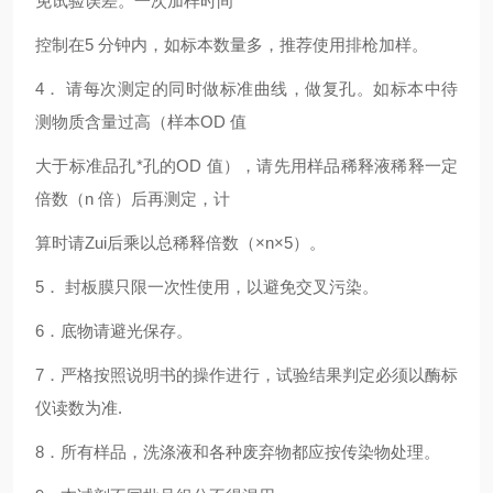
免试验误差。一次加样时间
控制在5 分钟内，如标本数量多，推荐使用排枪加样。
4
． 请每次测定的同时做标准曲线，做复孔。如标本中待
测物质含量过高（样本OD 值
大于标准品孔*孔的OD 值），请先用样品稀释液稀释一定
倍数（n 倍）后再测定，计
算时请Zui后乘以总稀释倍数（×n×5）。
5
． 封板膜只限一次性使用，以避免交叉污染。
6
．底物请避光保存。
7
．严格按照说明书的操作进行，试验结果判定必须以酶标
仪读数为准.
8
．所有样品，洗涤液和各种废弃物都应按传染物处理。