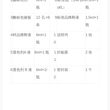
瓶
ol/L）
瓶
3
酶标包被板
12 孔×8
9
标准品稀释液
1.5ml×1
条
瓶
4
样品稀释液
6ml×1
1
说明书
1 份
瓶
0
5
显色剂A 液
6ml×1 瓶
1
封板膜
2 张
1
6
显色剂 B 液
6ml×1/
1
密封袋
1 个
瓶
2