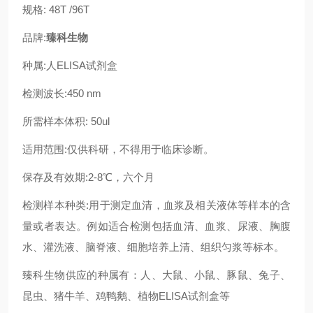
规格: 48T /96T
品牌:
臻科生物
种属:人ELISA试剂盒
检测波长:450 nm
所需样本体积: 50ul
适用范围:仅供科研，不得用于临床诊断。
保存及有效期:2-8℃，六个月
检测样本种类:用于测定血清，血浆及相关液体等样本的含
量或者表达。例如适合检测包括血清、血浆、尿液、胸腹
水、灌洗液、脑脊液、细胞培养上清、组织匀浆等标本。
臻科生物供应的种属有：人、大鼠、小鼠、豚鼠、兔子、
昆虫、猪牛羊、鸡鸭鹅、植物ELISA试剂盒等