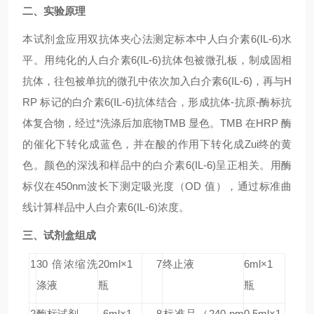
二、实验原理
本试剂盒应用双抗体夹心法测定标本中人白介素6(IL-6)水
平。用纯化的人白介素6(IL-6)抗体包被微孔板，制成固相
抗体，往包被单抗的微孔中依次加入白介素6(IL-6)，再与H
RP 标记的白介素6(IL-6)抗体结合，形成抗体-抗原-酶标抗
体复合物，经过*洗涤后加底物TMB 显色。TMB 在HRP 酶
的催化下转化成蓝色，并在酸的作用下转化成Zui终的黄
色。颜色的深浅和样品中的白介素6(IL-6)呈正相关。用酶
标仪在450nm波长下测定吸光度（OD 值），通过标准曲
线计算样品中人白介素6(IL-6)浓度。
三、试剂盒组成
1
30 倍浓缩洗
20ml×1
7
终止液
6ml×1
涤液
瓶
瓶
2
酶标试剂
6ml×1
8
标准品
（240 pm
0.5ml×1