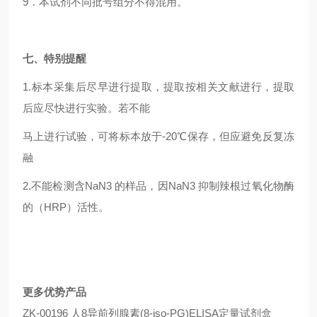
9
．本试剂不同批号组分不得混用。
七、特别提醒
1.
标本采集后尽早进行提取，提取按相关文献进行，提取
后应尽快进行实验。若不能
马上进行试验，可将标本放于-20℃保存，但应避免反复冻
融
2.
不能检测含NaN3 的样品，因NaN3 抑制辣根过氧化物酶
的（HRP）活性。
更多优势产品
ZK-00196 人8异前列腺素(8-iso-PG)ELISA定量试剂盒