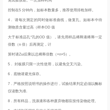
免试验误差。一次加样时间
控制在5 分钟内，如标本数量多，推荐使用排枪加样。
4
． 请每次测定的同时做标准曲线，做复孔。如标本中待
测物质含量过高（样本OD 值
大于标准品孔*孔的OD 值），请先用样品稀释液稀释一定
倍数（n 倍）后再测定，计
算时请Zui后乘以总稀释倍数（×n×5）。
5
． 封板膜只限一次性使用，以避免交叉污染。
6
．底物请避光保存。
7
．严格按照说明书的操作进行，试验结果判定必须以酶标
仪读数为准.
8
．所有样品，洗涤液和各种废弃物都应按传染物处理。