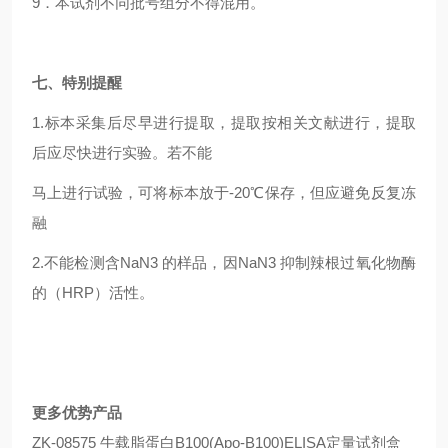
9
．本试剂不同批号组分不得混用。
七、特别提醒
1.
标本采集后尽早进行提取，提取按相关文献进行，提取
后应尽快进行实验。若不能
马上进行试验，可将标本放于-20℃保存，但应避免反复冻
融
2.
不能检测含NaN3 的样品，因NaN3 抑制辣根过氧化物酶
的（HRP）活性。
更多优势产品
ZK-08575 牛载脂蛋白B100(Apo-B100)ELISA定量试剂盒