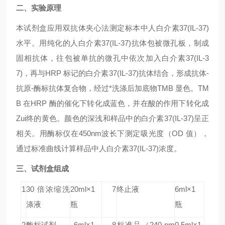
二、实验原理
本试剂盒应用双抗体夹心法测定标本中人白介素37(IL-37)
水平。用纯化的人白介素37(IL-37)抗体包被微孔板，制成
固相抗体，往包被单抗的微孔中依次加入白介素37(IL-3
7)，再与HRP 标记的白介素37(IL-37)抗体结合，形成抗体-
抗原-酶标抗体复合物，经过*洗涤后加底物TMB 显色。TM
B 在HRP 酶的催化下转化成蓝色，并在酸的作用下转化成
Zui终的黄色。颜色的深浅和样品中的白介素37(IL-37)呈正
相关。用酶标仪在450nm波长下测定吸光度（OD 值），
通过标准曲线计算样品中人白介素37(IL-37)浓度。
三、试剂盒组成
1
30 倍浓缩洗
20ml×1
7
终止液
6ml×1
涤液
瓶
瓶
2
酶标试剂
6ml×1
8
标准品
（240 pm
0.5ml×1