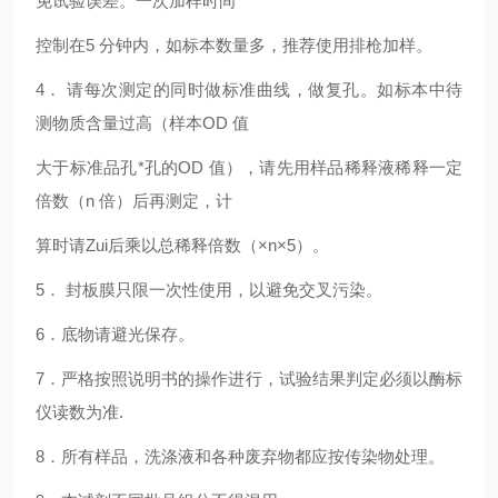
免试验误差。一次加样时间
控制在5 分钟内，如标本数量多，推荐使用排枪加样。
4
． 请每次测定的同时做标准曲线，做复孔。如标本中待
测物质含量过高（样本OD 值
大于标准品孔*孔的OD 值），请先用样品稀释液稀释一定
倍数（n 倍）后再测定，计
算时请Zui后乘以总稀释倍数（×n×5）。
5
． 封板膜只限一次性使用，以避免交叉污染。
6
．底物请避光保存。
7
．严格按照说明书的操作进行，试验结果判定必须以酶标
仪读数为准.
8
．所有样品，洗涤液和各种废弃物都应按传染物处理。