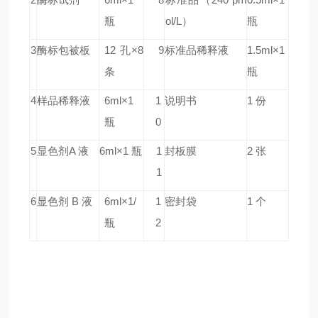
瓶
ol/L）
瓶
3
酶标包被板
12 孔×8
9
标准品稀释液
1.5ml×1
条
瓶
4
样品稀释液
6ml×1
1
说明书
1 份
瓶
0
5
显色剂A 液
6ml×1 瓶
1
封板膜
2 张
1
6
显色剂 B 液
6ml×1/
1
密封袋
1 个
瓶
2