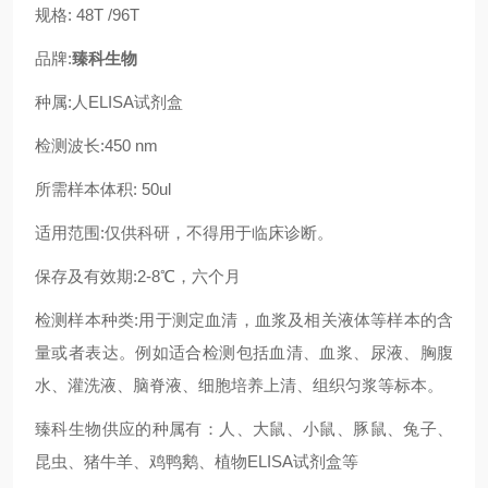
规格: 48T /96T
品牌:
臻科生物
种属:人ELISA试剂盒
检测波长:450 nm
所需样本体积: 50ul
适用范围:仅供科研，不得用于临床诊断。
保存及有效期:2-8℃，六个月
检测样本种类:用于测定血清，血浆及相关液体等样本的含
量或者表达。例如适合检测包括血清、血浆、尿液、胸腹
水、灌洗液、脑脊液、细胞培养上清、组织匀浆等标本。
臻科生物供应的种属有：人、大鼠、小鼠、豚鼠、兔子、
昆虫、猪牛羊、鸡鸭鹅、植物ELISA试剂盒等