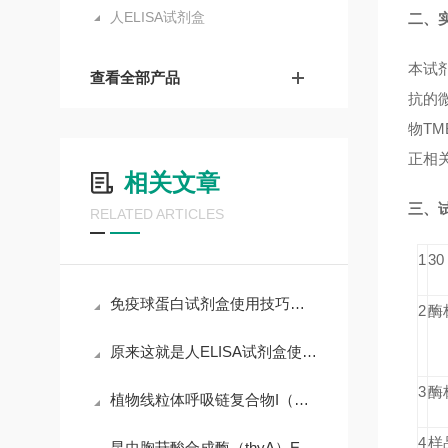
人ELISA试剂盒
二、
本试
查看全部产品
抗的微
物TM
正相关
相关文章
三、
RELATED ARTICLES
1
3
免疫球蛋白试剂盒使用技巧和要求
2
酶
原来这就是人ELISA试剂盒使用时需要遵守的规范
3
酶
植物线粒体呼吸链复合物I（MRCC I）ELISA试剂盒
4
样
昆虫胸苷酸合成酶（thyA）ELISA试剂盒课题研究