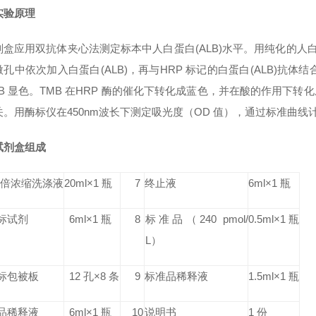
实验原理
剂盒应用双抗体夹心法测定标本中人白蛋白(ALB)水平。用纯化的人白
孔中依次加入白蛋白(ALB)，再与HRP 标记的白蛋白(ALB)抗
B 显色。TMB 在HRP 酶的催化下转化成蓝色，并在酸的作用下转化
。用酶标仪在450nm波长下测定吸光度（OD 值），通过标准曲线计
试剂盒组成
0 倍浓缩洗涤液
20ml×1 瓶
7
终止液
6ml×1 瓶
标试剂
6ml×1 瓶
8
标准品
（240 pmol/
0.5ml×1 瓶
L）
标包被板
12 孔×8 条
9
标准品稀释液
1.5ml×1 瓶
品稀释液
6ml×1 瓶
10
说明书
1 份