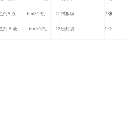
色剂A 液
6ml×1 瓶
11
封板膜
2 张
色剂 B 液
6ml×1/瓶
12
密封袋
1 个