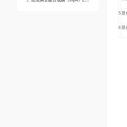
5
显
6
显