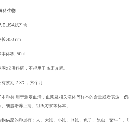
臻科生物
人ELISA试剂盒
长:450 nm
本体积: 50ul
范围:仅供科研，不得用于临床诊断。
有效期:2-8℃，六个月
样本种类:用于测定血清，血浆及相关液体等样本的含量或者表达。
液、细胞培养上清、组织匀浆等标本。
生物供应的种属有：人、大鼠、小鼠、豚鼠、兔子、昆虫、猪牛羊、鸡鸭