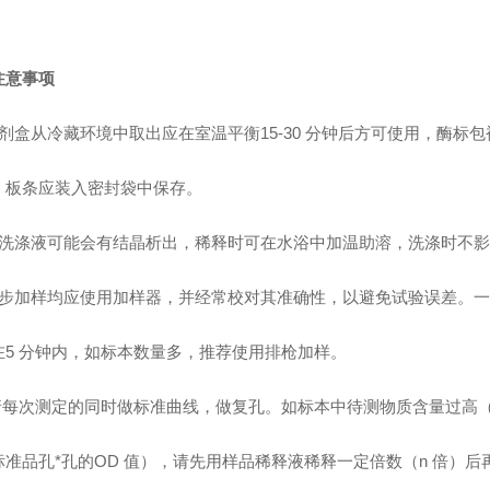
注意事项
剂盒从冷藏环境中取出应在室温平衡15-30 分钟后方可使用，酶标
，板条应装入密封袋中保存。
洗涤液可能会有结晶析出，稀释时可在水浴中加温助溶，洗涤时不影
步加样均应使用加样器，并经常校对其准确性，以避免试验误差。一
在5 分钟内，如标本数量多，推荐使用排枪加样。
请每次测定的同时做标准曲线，做复孔。如标本中待测物质含量过高（
标准品孔*孔的OD 值），请先用样品稀释液稀释一定倍数（n 倍）后