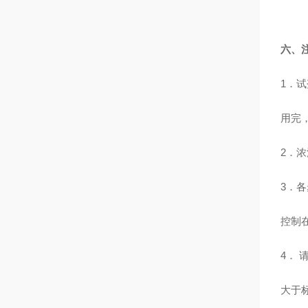
六、
1
．试
用完
2
．浓
3
．各
控制
4
． 
大于