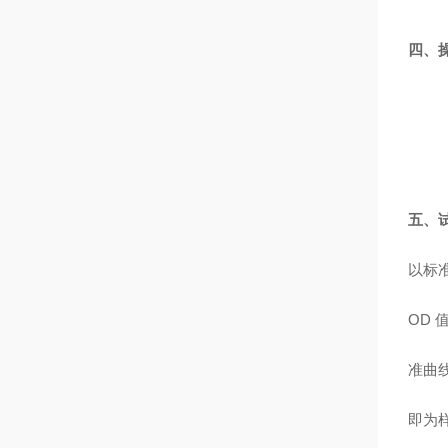
四、
五、
以标
OD
准曲
即为