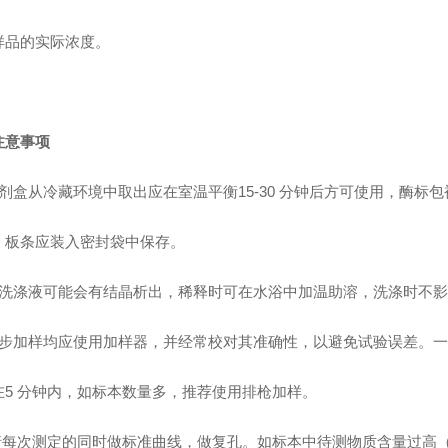
样品的实际浓度。
注意事项
剂盒从冷藏环境中取出应在室温平衡15-30 分钟后方可使用，酶标
，板条应装入密封袋中保存。
洗涤液可能会有结晶析出，稀释时可在水浴中加温助溶，洗涤时不影
步加样均应使用加样器，并经常校对其准确性，以避免试验误差。一
在5 分钟内，如标本数量多，推荐使用排枪加样。
请每次测定的同时做标准曲线，做复孔。如标本中待测物质含量过高（