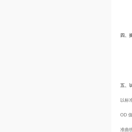
四、
五、
以标
OD
准曲