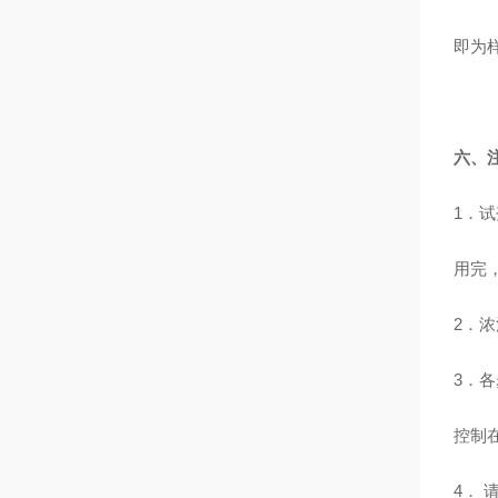
即为
六、
1
．试
用完
2
．浓
3
．各
控制
4
． 