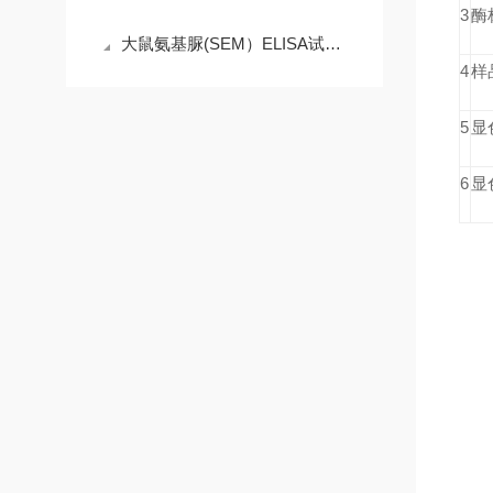
3
酶
大鼠氨基脲(SEM）ELISA试剂盒产品说明
4
样
5
显
6
显