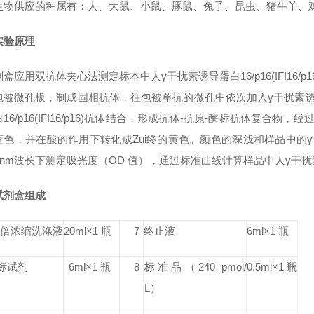
生物供应的种属有：人、大鼠、小鼠、豚鼠、兔子、昆虫、猪牛羊、鸡鸭
实验原理
盒应用双抗体夹心法测定标本中人γ干扰素诱导蛋白16/p16(IFI16/p16)
被微孔板，制成固相抗体，往包被单抗的微孔中依次加入γ干扰素诱导蛋白16/
16/p16(IFI16/p16)抗体结合，形成抗体-抗原-酶标抗体复合物，
色，并在酸的作用下转化成Zui终的黄色。颜色的深浅和样品中的γ干扰素诱
0nm波长下测定吸光度（OD 值），通过标准曲线计算样品中人γ干扰素诱导蛋白
试剂盒组成
0 倍浓缩洗涤液
20ml×1 瓶
7
终止液
6ml×1 瓶
标试剂
6ml×1 瓶
8
标准品
（240 pmol/
0.5ml×1 瓶
L）