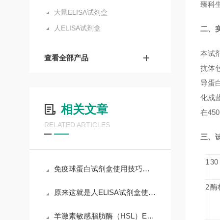
臻科
大鼠ELISA试剂盒
人ELISA试剂盒
二、
本试剂
查看全部产品
抗体包
导蛋白
化成蓝
相关文章
在45
RELATED ARTICLES
三、
1
3
免疫球蛋白试剂盒使用技巧和要求
2
酶
原来这就是人ELISA试剂盒使用时需要遵守的规范
羊激素敏感脂肪酶（HSL）ELISA试剂盒操作说明