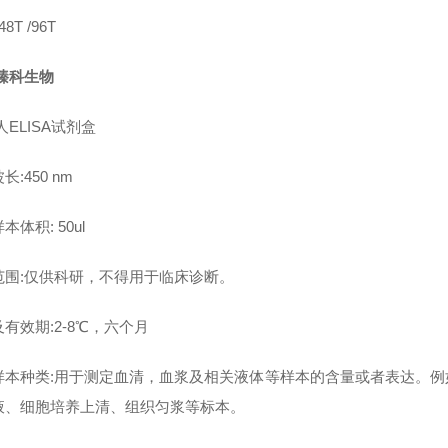
8T /96T
臻科生物
人ELISA试剂盒
长:450 nm
本体积: 50ul
范围:仅供科研，不得用于临床诊断。
有效期:2-8℃，六个月
样本种类:用于测定血清，血浆及相关液体等样本的含量或者表达。
液、细胞培养上清、组织匀浆等标本。