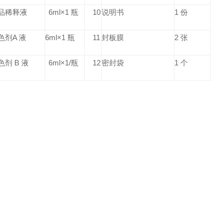
品稀释液
6ml×1 瓶
10
说明书
1 份
色剂A 液
6ml×1 瓶
11
封板膜
2 张
色剂 B 液
6ml×1/瓶
12
密封袋
1 个