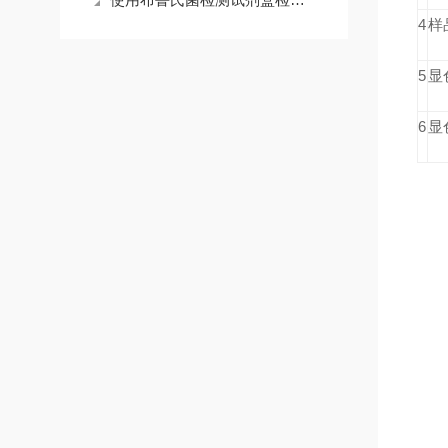
4
样
5
显
6
显