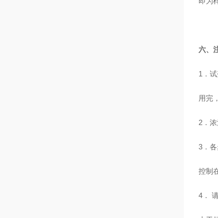
即为
六、
1
．试
用完
2
．浓
3
．各
控制
4
． 