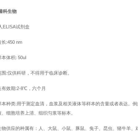
臻科生物
人ELISA试剂盒
长:450 nm
本体积: 50ul
范围:仅供科研，不得用于临床诊断。
有效期:2-8℃，六个月
样本种类:用于测定血清，血浆及相关液体等样本的含量或者表达。
液、细胞培养上清、组织匀浆等标本。
生物供应的种属有：人、大鼠、小鼠、豚鼠、兔子、昆虫、猪牛羊、鸡鸭