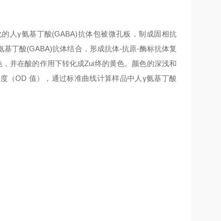
的人γ氨基丁酸(GABA)抗体包被微孔板，制成固相抗
氨基丁酸(GABA)抗体结合，形成抗体-抗原-酶标抗体复
蓝色，并在酸的作用下转化成Zui终的黄色。颜色的深浅和
吸光度（OD 值），通过标准曲线计算样品中人γ氨基丁酸