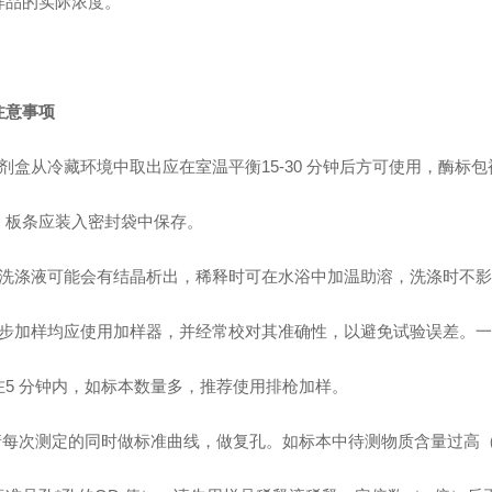
样品的实际浓度。
注意事项
剂盒从冷藏环境中取出应在室温平衡15-30 分钟后方可使用，酶标
，板条应装入密封袋中保存。
洗涤液可能会有结晶析出，稀释时可在水浴中加温助溶，洗涤时不影
步加样均应使用加样器，并经常校对其准确性，以避免试验误差。一
在5 分钟内，如标本数量多，推荐使用排枪加样。
请每次测定的同时做标准曲线，做复孔。如标本中待测物质含量过高（