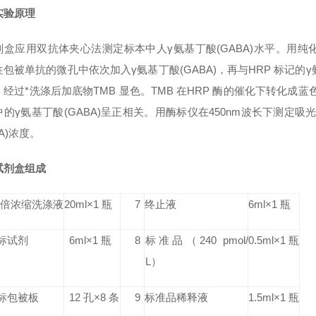
实验原理
剂盒应用双抗体夹心法测定标本中人γ氨基丁酸(GABA)水平。用纯化
包被单抗的微孔中依次加入γ氨基丁酸(GABA)，再与HRP 标记的γ
经过*洗涤后加底物TMB 显色。TMB 在HRP 酶的催化下转化成
中的γ氨基丁酸(GABA)呈正相关。用酶标仪在450nm波长下测定
BA)浓度。
试剂盒组成
0 倍浓缩洗涤液
20ml×1 瓶
7
终止液
6ml×1 瓶
标试剂
6ml×1 瓶
8
标准品
（240 pmol/
0.5ml×1 瓶
L）
标包被板
12 孔×8 条
9
标准品稀释液
1.5ml×1 瓶