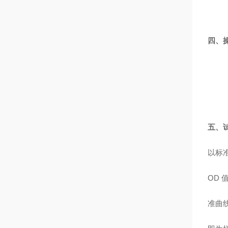
四、
五、
以标
OD
准曲