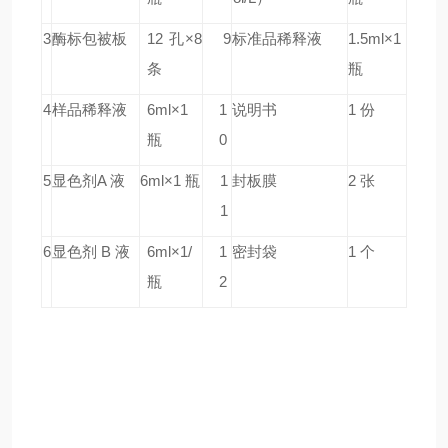
3
酶标包被板
12 孔×8
9
标准品稀释液
1.5ml×1
条
瓶
4
样品稀释液
6ml×1
1
说明书
1 份
瓶
0
5
显色剂A 液
6ml×1 瓶
1
封板膜
2 张
1
6
显色剂 B 液
6ml×1/
1
密封袋
1 个
瓶
2