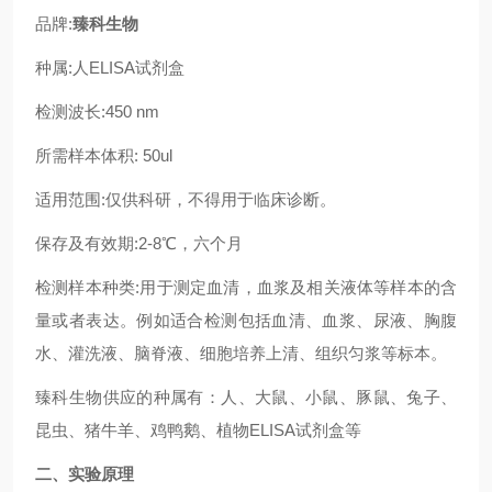
品牌:
臻科生物
种属:人ELISA试剂盒
检测波长:450 nm
所需样本体积: 50ul
适用范围:仅供科研，不得用于临床诊断。
保存及有效期:2-8℃，六个月
检测样本种类:用于测定血清，血浆及相关液体等样本的含
量或者表达。例如适合检测包括血清、血浆、尿液、胸腹
水、灌洗液、脑脊液、细胞培养上清、组织匀浆等标本。
臻科生物供应的种属有：人、大鼠、小鼠、豚鼠、兔子、
昆虫、猪牛羊、鸡鸭鹅、植物ELISA试剂盒等
二、实验原理