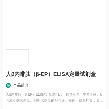
人β内啡肽（β-EP）ELISA定量试剂盒
产品简介
人β内啡肽（β-EP）ELISA定量试剂盒，特异性强，重复性好。批
间差小的试剂盒。判断试剂盒的好与否，靠的不仅是广告，更应
该是靠过硬的技术，稳定的质量，良好的口碑，*的售后。臻科生