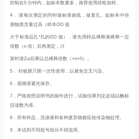
控制在5 分钟内，如标本数量多，推荐使用排枪加样。
4
． 请每次测定的同时做标准曲线，做复孔。如标本中待
测物质含量过高（样本OD 值
大于标准品孔*孔的OD 值），请先用样品稀释液稀释一定
倍数（n 倍）后再测定，计
算时请Zui后乘以总稀释倍数（×n×5）。
5
． 封板膜只限一次性使用，以避免交叉污染。
6
．底物请避光保存。
7
．严格按照说明书的操作进行，试验结果判定必须以酶标
仪读数为准.
8
．所有样品，洗涤液和各种废弃物都应按传染物处理。
9
．本试剂不同批号组分不得混用。