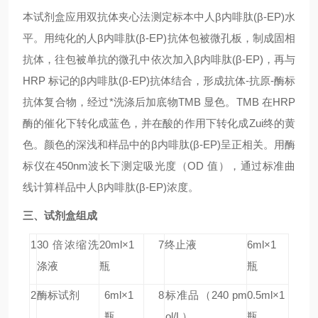
本试剂盒应用双抗体夹心法测定标本中人β内啡肽(β-EP)水
平。用纯化的人β内啡肽(β-EP)抗体包被微孔板，制成固相
抗体，往包被单抗的微孔中依次加入β内啡肽(β-EP)，再与
HRP 标记的β内啡肽(β-EP)抗体结合，形成抗体-抗原-酶标
抗体复合物，经过*洗涤后加底物TMB 显色。TMB 在HRP
酶的催化下转化成蓝色，并在酸的作用下转化成Zui终的黄
色。颜色的深浅和样品中的β内啡肽(β-EP)呈正相关。用酶
标仪在450nm波长下测定吸光度（OD 值），通过标准曲
线计算样品中人β内啡肽(β-EP)浓度。
三、试剂盒组成
1
30 倍浓缩洗
20ml×1
7
终止液
6ml×1
涤液
瓶
瓶
2
酶标试剂
6ml×1
8
标准品
（240 pm
0.5ml×1
瓶
ol/L）
瓶