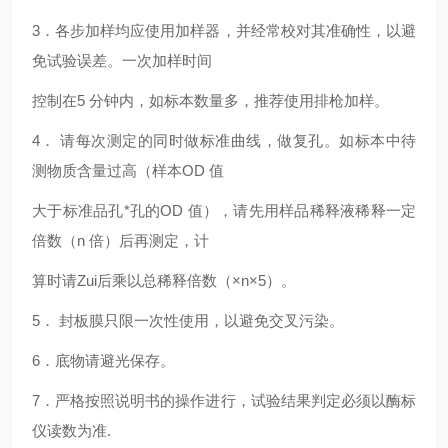
3
．各步加样均应使用加样器，并经常校对其准确性，以避
免试验误差。一次加样时间
控制在5 分钟内，如标本数量多，推荐使用排枪加样。
4
． 请每次测定的同时做标准曲线，做复孔。如标本中待
测物质含量过高（样本OD 值
大于标准品孔*孔的OD 值），请先用样品稀释液稀释一定
倍数（n 倍）后再测定，计
算时请Zui后乘以总稀释倍数（×n×5）。
5
． 封板膜只限一次性使用，以避免交叉污染。
6
．底物请避光保存。
7
．严格按照说明书的操作进行，试验结果判定必须以酶标
仪读数为准.