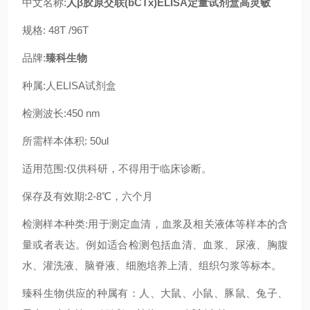
中文名称:
人β胶原交联(bCTx)ELISA定量试剂盒高灵敏
规格: 48T /96T
品牌:
臻科生物
种属:人ELISA试剂盒
检测波长:450 nm
所需样本体积: 50ul
适用范围:仅供科研，不得用于临床诊断。
保存及有效期:2-8℃，六个月
检测样本种类:用于测定血清，血浆及相关液体等样本的含
量或者表达。例如适合检测包括血清、血浆、尿液、胸腹
水、灌洗液、脑脊液、细胞培养上清、组织匀浆等标本。
臻科生物供应的种属有：人、大鼠、小鼠、豚鼠、兔子、