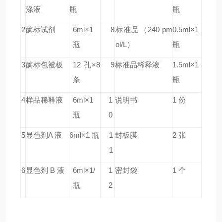
涤液
瓶
瓶
2
酶标试剂
6ml×1
8
标准品
（240 pm
0.5ml×1
瓶
ol/L）
瓶
3
酶标包被板
12 孔×8
9
标准品稀释液
1.5ml×1
条
瓶
4
样品稀释液
6ml×1
1
说明书
1 份
瓶
0
5
显色剂A 液
6ml×1 瓶
1
封板膜
2 张
1
6
显色剂 B 液
6ml×1/
1
密封袋
1 个
瓶
2