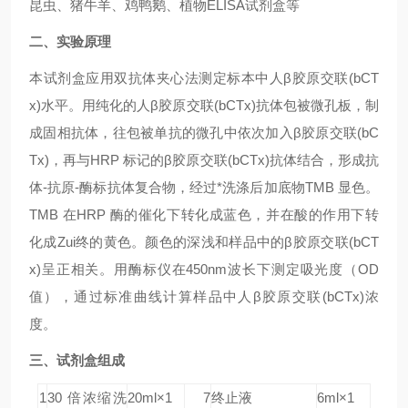
昆虫、猪牛羊、鸡鸭鹅、植物ELISA试剂盒等
二、实验原理
本试剂盒应用双抗体夹心法测定标本中人β胶原交联(bCT
x)水平。用纯化的人β胶原交联(bCTx)抗体包被微孔板，制
成固相抗体，往包被单抗的微孔中依次加入β胶原交联(bC
Tx)，再与HRP 标记的β胶原交联(bCTx)抗体结合，形成抗
体-抗原-酶标抗体复合物，经过*洗涤后加底物TMB 显色。
TMB 在HRP 酶的催化下转化成蓝色，并在酸的作用下转
化成Zui终的黄色。颜色的深浅和样品中的β胶原交联(bCT
x)呈正相关。用酶标仪在450nm波长下测定吸光度（OD
值），通过标准曲线计算样品中人β胶原交联(bCTx)浓
度。
三、试剂盒组成
1
30 倍浓缩洗
20ml×1
7
终止液
6ml×1